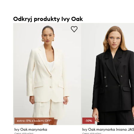
Odkryj produkty Ivy Oak
extra -5% z kodem: OFF*
-10%
Ivy Oak marynarka
Cena aktualna:
Cena aktualna: