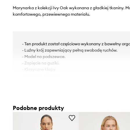
Marynarka z kolekcji Ivy Oak wykonana z gładkiej tkaniny. M
komfortowego, przewiewnego materiału.
- Ten produkt został częściowo wykonany z bawełny orga
- Luźny krój zapewniający pełną swobodę ruchów.
- Model na podszewce.
- Zapięcie na guziki.
- Klasyczne klapy.
- Wsuwane kieszenie.
- W ramiona wszyte poduszki.
- Długość rękawa: 61 cm.
- Długość: 75 cm.
- Szerokość pod pachami: 48 cm.
Podobne produkty
- Szerokość w ramionach: 40 cm.
- Wymiary podane dla rozmiaru: 36.