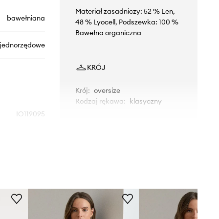
Materiał zasadniczy: 52 % Len,
bawełniana
48 % Lyocell, Podszewka: 100 %
Bawełna organiczna
jednorzędowe
KRÓJ
Krój
:
oversize
Rodzaj rękawa
:
klasyczny
IO119095
WYMIARY
beżowy
Modelka ze zdjęcia ma 178 cm
Ivy Oak
wzrostu i ma na sobie rozmiar 36.
Rozmiarówka standardowa
Zalecamy wybór rozmiaru, jaki nosisz
zazwyczaj.