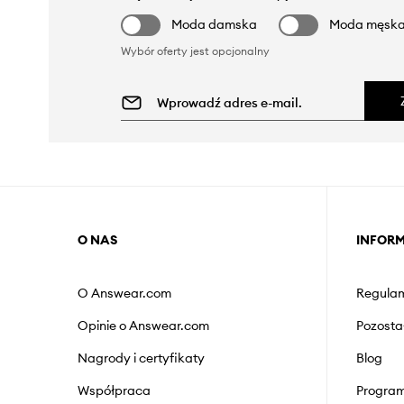
Moda damska
Moda męsk
Wybór oferty jest opcjonalny
O NAS
INFOR
O Answear.com
Regulam
Opinie o Answear.com
Pozosta
Nagrody i certyfikaty
Blog
Współpraca
Program