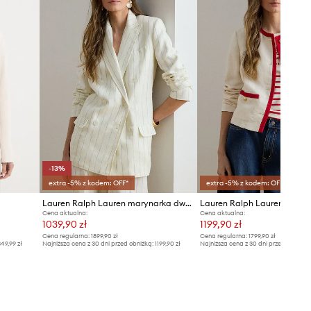
Tabela rozmiarów
-13%
extra -5% z kodem: OFF*
extra -5% z kodem: OFF*
Lauren Ralph Lauren marynarka dwurzędowa damska lniana
Cena aktualna:
Cena aktualna:
1039,90 zł
1199,90 zł
Cena regularna:
1899,90 zł
Cena regularna:
1799,90 zł
49,99 zł
Najniższa cena z 30 dni przed obniżką:
1199,90 zł
Najniższa cena z 30 dni przed obniżką