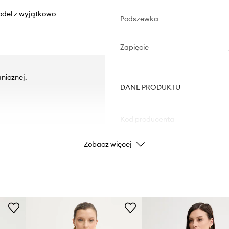
odel z wyjątkowo
Podszewka
Zapięcie
nicznej.
DANE PRODUKTU
Kod producenta
Zobacz więcej
Kolor
Marka
ID Produktu