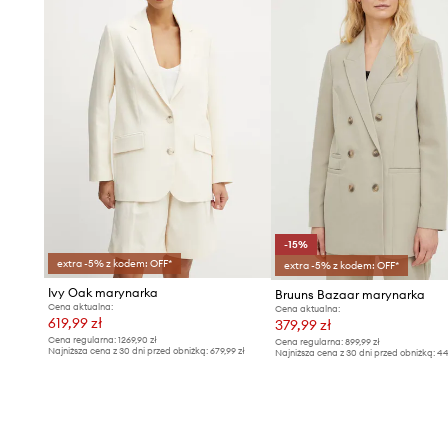
-15%
extra -5% z kodem: OFF*
extra -5% z kodem: OFF*
Ivy Oak marynarka
Bruuns Bazaar marynarka
Cena aktualna:
Cena aktualna:
619,99 zł
379,99 zł
Cena regularna:
1269,90 zł
Cena regularna:
899,99 zł
Najniższa cena z 30 dni przed obniżką:
679,99 zł
Najniższa cena z 30 dni przed obniżką:
44