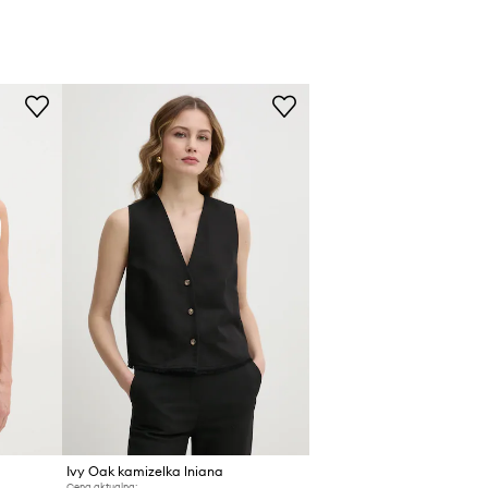
Ivy Oak kamizelka lniana
Cena aktualna: