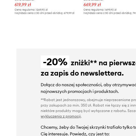
619,99 zł
669,99 zł
Cena regularna:
1269,90 zł
Cena regularna:
1699,90 zł
Najniższa cena z 30 dni przed obniżką:
679,99 zł
Najniższa cena z 30 dni przed obniżką:
74
-20%
zniżki** na pierws
za zapis do newslettera.
Dołącz do naszej społeczności, aby otrzymywać
najnowszych promocjach i produktach.
**Rabat jest jednorazowy, obejmuje nieprzecenione pro
przy zakupach za min. 350 zł. Rabat nie łączy się z i
niektóre produkty mogą być wyłączone z rabatu. Szcze
wykluczenia z promocji
.
Chcemy, żeby do Twojej skrzynki trafiało tylko 
Cię interesuje. Powiedz, czy jest to: