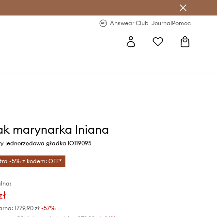
letter >
Regularne nowości >
Answear Club
Journal
Pomoc
ak marynarka lniana
wy jednorzędowa gładka IO119095
tra -5% z kodem: OFF*
lna:
zł
arna:
1779,90 zł
-57%