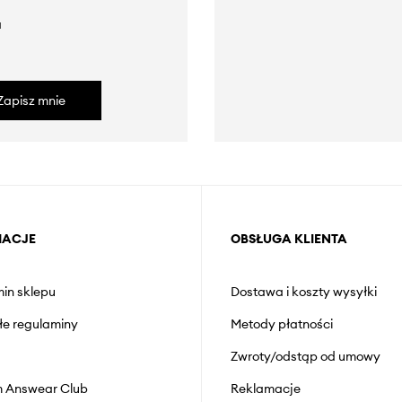
a
Zapisz mnie
MACJE
OBSŁUGA KLIENTA
in sklepu
Dostawa i koszty wysyłki
łe regulaminy
Metody płatności
Zwroty/odstąp od umowy
 Answear Club
Reklamacje