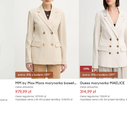
-10%
extra -5% z kodem: OFF*
extra -5% z kodem: OFF*
MM by Max Mara marynarka bawełniana ROTONDO
Guess marynarka MAELICE
Cena aktualna:
Cena aktualna:
979,99 zł
314,99 zł
Cena regularna:
1579,90 zł
Cena regularna:
759,99 zł
Najniższa cena z 30 dni przed obniżką:
1039,90 zł
Najniższa cena z 30 dni przed obniżką:
3
9,99 zł