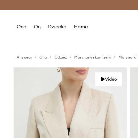
Premium Fashion Benefits >
O
Ona
On
Dziecko
Home
Answear
Ona
Odzież
Marynarki i kamizelki
Marynarki
Video