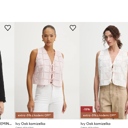
-15%
extra -5% z kodem: OFF*
extra -5% z kodem: OFF*
Ivy Oak marynarka lniana JASEMINA ROSE
Ivy Oak kamizelka
Ivy Oak kamizelka
Cena aktualna:
Cena aktualna: