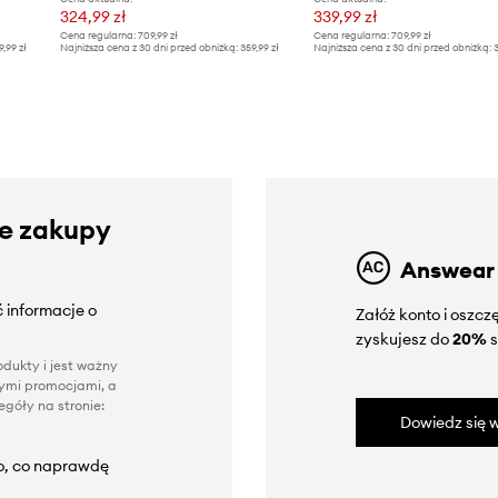
324,99 zł
339,99 zł
Cena regularna:
709,99 zł
Cena regularna:
709,99 zł
9,99 zł
Najniższa cena z 30 dni przed obniżką:
359,99 zł
Najniższa cena z 30 dni przed obniżką:
3
ze zakupy
Answear
 informacje o
Załóż konto i oszc
zyskujesz do
20%
s
dukty i jest ważny
nnymi promocjami, a
góły na stronie:
Dowiedz się w
to, co naprawdę