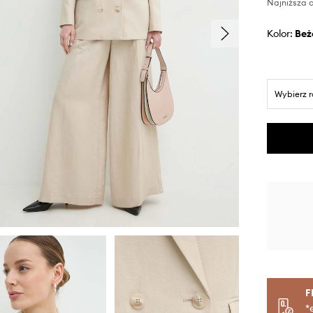
Najniższa c
Kolor:
be
Wybierz 
F
*