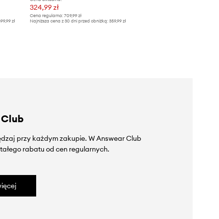
324,99 zł
Cena regularna:
709,99 zł
99,99 zł
Najniższa cena z 30 dni przed obniżką:
359,99 zł
 Club
zędzaj przy każdym zakupie. W Answear Club
tałego rabatu od cen regularnych.
ięcej