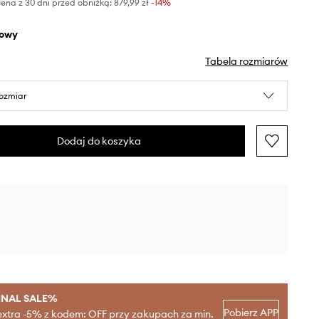
ena z 30 dni przed obniżką:
879,99 zł
 -14%
żowy
Tabela rozmiarów
rozmiar
Dodaj do koszyka
INAL SALE%
Pobierz APP
extra -5% z kodem: OFF przy zakupach za min.