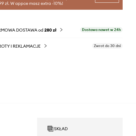
99 zł. W appce masz extra -10%!
RMOWA DOSTAWA od
280 zł
Dostawa nawet w 24h
OTY I REKLAMACJE
Zwrot do 30 dni
SKŁAD