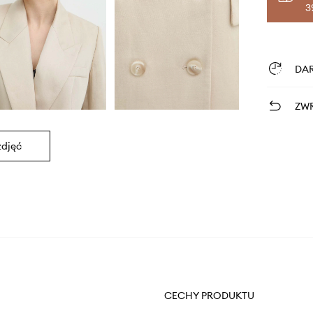
3
DA
ZWR
zdjęć
CECHY PRODUKTU