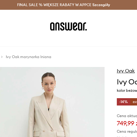
szczędzaj z Answear Club >
FINAL SALE % WIĘKSZE RABATY W APPCE
Dostawa nawet w 24h >
Szczegóły
News
Ivy Oak marynarka lniana
Ivy Oak
Ivy O
kolor beżo
-14%
ex
Cena aktua
749,99 
Cena regul