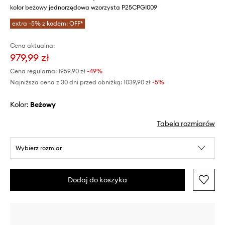
kolor beżowy jednorzędowa wzorzysta P25CPGI009
extra -5% z kodem: OFF*
Cena aktualna:
979,99 zł
Cena regularna:
1959,90 zł
-49%
Najniższa cena z 30 dni przed obniżką:
1039,90 zł
 -5%
Kolor:
beżowy
Tabela rozmiarów
Wybierz rozmiar
Dodaj do koszyka