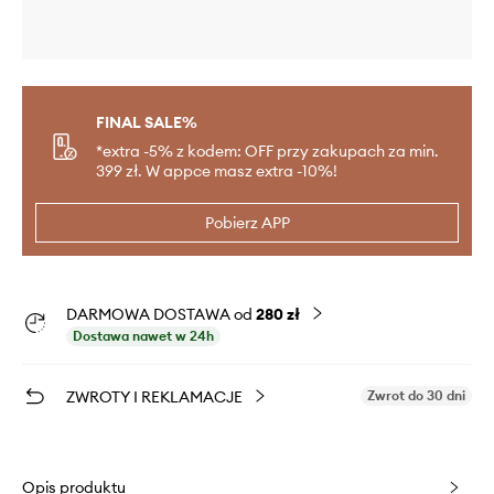
FINAL SALE%
*extra -5% z kodem: OFF przy zakupach za min.
399 zł. W appce masz extra -10%!
Pobierz APP
DARMOWA DOSTAWA od
280 zł
Dostawa nawet w 24h
ZWROTY I REKLAMACJE
Zwrot do 30 dni
Opis produktu