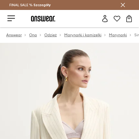
FINAL SALE %
Szczegóły
Oszczędzaj z Answear Club >
Answear
Ona
Odzież
Marynarki i kamizelki
Marynarki
Si