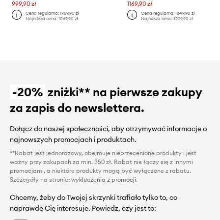
999,90 zł
1169,90 zł
Cena regularna:
1959,90 zł
Cena regularna:
1849,90 zł
Najniższa cena:
1069,90 zł
Najniższa cena:
1229,90 zł
-20%
zniżki** na pierwsze zakupy
za zapis do newslettera.
Dołącz do naszej społeczności, aby otrzymywać informacje o
najnowszych promocjach i produktach.
**Rabat jest jednorazowy, obejmuje nieprzecenione produkty i jest
ważny przy zakupach za min. 350 zł. Rabat nie łączy się z innymi
promocjami, a niektóre produkty mogą być wyłączone z rabatu.
Szczegóły na stronie:
wykluczenia z promocji
.
Chcemy, żeby do Twojej skrzynki trafiało tylko to, co
naprawdę Cię interesuje. Powiedz, czy jest to: