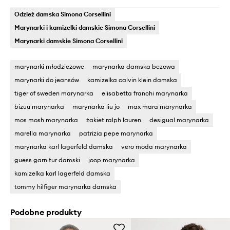
Odzież damska Simona Corsellini
Marynarki i kamizelki damskie Simona Corsellini
Marynarki damskie Simona Corsellini
marynarki młodzieżowe
marynarka damska bezowa
marynarki do jeansów
kamizelka calvin klein damska
tiger of sweden marynarka
elisabetta franchi marynarka
bizuu marynarka
marynarka liu jo
max mara marynarka
mos mosh marynarka
żakiet ralph lauren
desigual marynarka
marella marynarka
patrizia pepe marynarka
marynarka karl lagerfeld damska
vero moda marynarka
guess garnitur damski
joop marynarka
kamizelka karl lagerfeld damska
tommy hilfiger marynarka damska
Podobne produkty