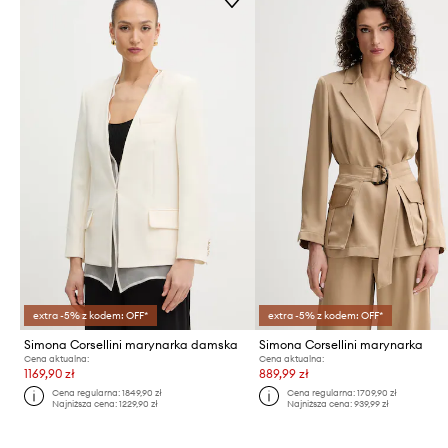
extra -5% z kodem: OFF*
extra -5% z kodem: OFF*
Simona Corsellini marynarka damska
Simona Corsellini marynarka
Cena aktualna:
Cena aktualna:
1169,90 zł
889,99 zł
Cena regularna:
1849,90 zł
Cena regularna:
1709,90 zł
Najniższa cena:
1229,90 zł
Najniższa cena:
939,99 zł