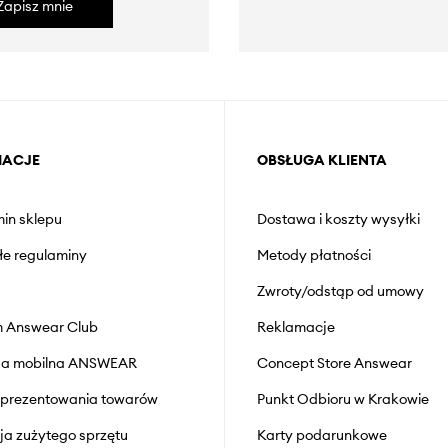
Zapisz mnie
MACJE
OBSŁUGA KLIENTA
in sklepu
Dostawa i koszty wysyłki
łe regulaminy
Metody płatności
Zwroty/odstąp od umowy
 Answear Club
Reklamacje
cja mobilna ANSWEAR
Concept Store Answear
prezentowania towarów
Punkt Odbioru w Krakowie
cja zużytego sprzętu
Karty podarunkowe