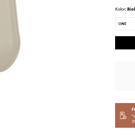
Kolor:
bia
ONE
F
*
3