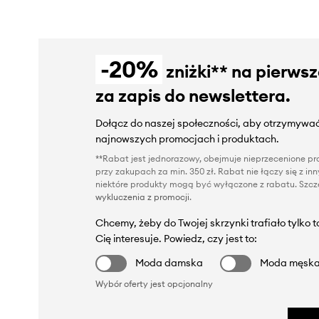
-20%
zniżki** na pierws
za zapis do newslettera.
Dołącz do naszej społeczności, aby otrzymywać
najnowszych promocjach i produktach.
**Rabat jest jednorazowy, obejmuje nieprzecenione pro
przy zakupach za min. 350 zł. Rabat nie łączy się z i
niektóre produkty mogą być wyłączone z rabatu. Szcze
wykluczenia z promocji
.
Chcemy, żeby do Twojej skrzynki trafiało tylko 
Cię interesuje. Powiedz, czy jest to:
Moda damska
Moda męsk
Wybór oferty jest opcjonalny