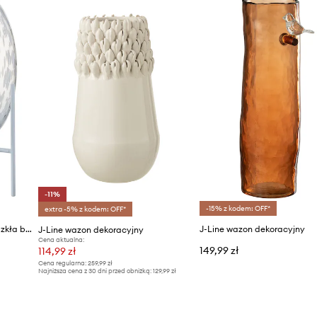
-11%
-15% z kodem: OFF*
extra -5% z kodem: OFF*
J-Line wazon dekoracyjny ze szkła barwionego
J-Line wazon dekoracyjny
J-Line wazon dekoracyjny
Cena aktualna:
149,99 zł
114,99 zł
Cena regularna:
259,99 zł
Najniższa cena z 30 dni przed obniżką:
129,99 zł