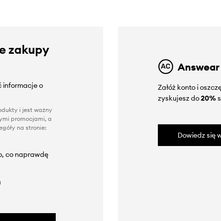
ze zakupy
Answear
 informacje o
Załóż konto i oszc
zyskujesz do
20%
s
dukty i jest ważny
nnymi promocjami, a
góły na stronie:
Dowiedz się w
to, co naprawdę
a