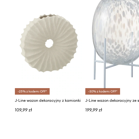
-25% z kodem: OFF*
-30% z kodem: OFF*
J-Line wazon dekoracyjny z kamionki
109,99 zł
199,99 zł