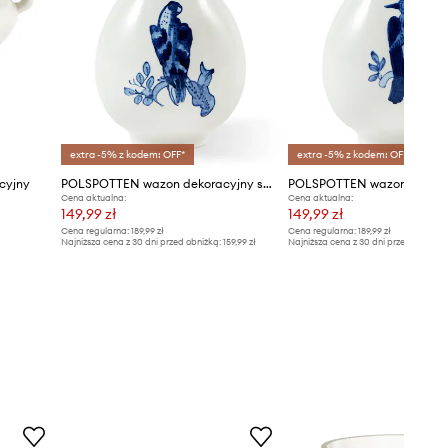
extra -5% z kodem: OFF*
extra -5% z kodem: OFF*
cyjny
POLSPOTTEN wazon dekoracyjny small bird 8,7 x 17 cm
Cena aktualna:
Cena aktualna:
149,99 zł
149,99 zł
Cena regularna:
189,99 zł
Cena regularna:
189,99 zł
Najniższa cena z 30 dni przed obniżką:
159,99 zł
Najniższa cena z 30 dni przed obniżką