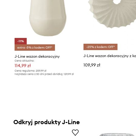
-11%
-25% z kodem: OFF*
extra -5% z kodem: OFF*
J-Line wazon dekoracyjny z k
J-Line wazon dekoracyjny
Cena aktualna:
109,99 zł
114,99 zł
Cena regularna:
259,99 zł
Najniższa cena z 30 dni przed obniżką:
129,99 zł
Odkryj produkty J-Line