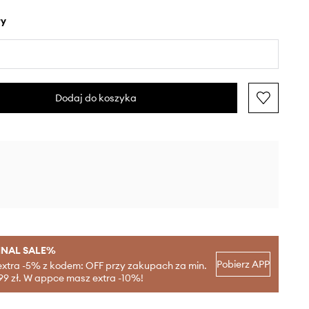
ły
Dodaj do koszyka
INAL SALE%
Pobierz APP
extra -5% z kodem: OFF przy zakupach za min.
99 zł. W appce masz extra -10%!