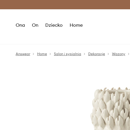
Premium Fashion Benefits >
O
Ona
On
Dziecko
Home
Answear
Home
Salon i sypialnia
Dekoracje
Wazony