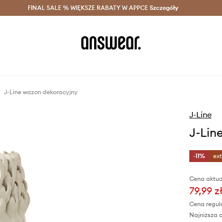
szczędzaj z Answear Club >
FINAL SALE % WIĘKSZE RABATY W APPCE
Dostawa nawet w 24h >
Szczegóły
News
J-Line wazon dekoracyjny
J-Line
J-Lin
-11%
ex
Cena aktua
79,99 z
Cena regul
Najniższa c