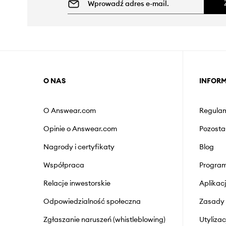
O NAS
INFOR
O Answear.com
Regulam
Opinie o Answear.com
Pozosta
Nagrody i certyfikaty
Blog
Współpraca
Program
Relacje inwestorskie
Aplika
Odpowiedzialność społeczna
Zasady 
Zgłaszanie naruszeń (whistleblowing)
Utyliza