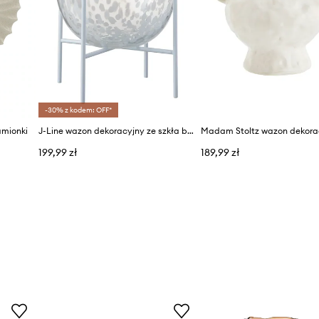
-30% z kodem: OFF*
amionki
J-Line wazon dekoracyjny ze szkła barwionego
Madam Stoltz wazon dekora
199,99 zł
189,99 zł