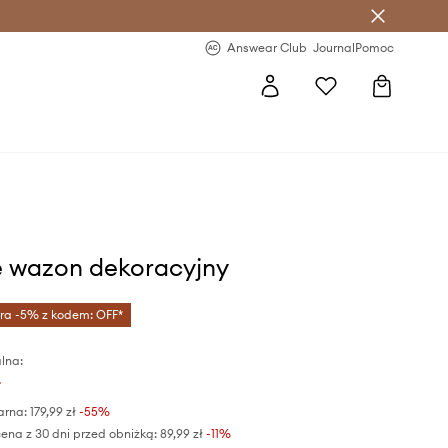
letter >
Regularne nowości >
Answear Club
Journal
Pomoc
e wazon dekoracyjny
tra -5% z kodem: OFF*
lna:
ł
arna:
179,99 zł
-55%
ena z 30 dni przed obniżką:
89,99 zł
 -11%