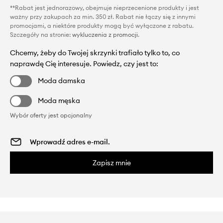
**Rabat jest jednorazowy, obejmuje nieprzecenione produkty i jest
ważny przy zakupach za min. 350 zł. Rabat nie łączy się z innymi
promocjami, a niektóre produkty mogą być wyłączone z rabatu.
Szczegóły na stronie:
wykluczenia z promocji
.
Chcemy, żeby do Twojej skrzynki trafiało tylko to, co
naprawdę Cię interesuje. Powiedz, czy jest to:
Moda damska
Moda męska
Wybór oferty jest opcjonalny
Zapisz mnie