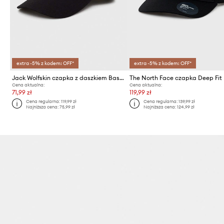
extra -5% z kodem: OFF*
extra -5% z kodem: OFF*
Jack Wolfskin czapka z daszkiem Baseball
Cena aktualna:
Cena aktualna:
71,99 zł
119,99 zł
Cena regularna:
119,99 zł
Cena regularna:
139,99 zł
Najniższa cena:
75,99 zł
Najniższa cena:
124,99 zł