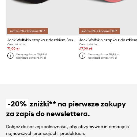
extra -5% z kodem: OFF*
extra -5% z kodem: OFF*
Jack Wolfskin czapka z daszkiem Baseball
Cena aktualna:
Cena aktualna:
71,99 zł
67,99 zł
Cena regularna:
119,99 zł
Cena regularna:
119,99 zł
Najniższa cena:
75,99 zł
Najniższa cena:
71,99 zł
-20%
zniżki** na pierwsze zakupy
za zapis do newslettera.
Dołącz do naszej społeczności, aby otrzymywać informacje o
najnowszych promocjach i produktach.