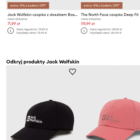
extra -5% z kodem: OFF*
extra -5% z kodem: OFF*
Jack Wolfskin czapka z daszkiem Baseball
Cena aktualna:
Cena aktualna:
71,99 zł
119,99 zł
Cena regularna:
119,99 zł
Cena regularna:
139,99 zł
Najniższa cena:
75,99 zł
Najniższa cena:
124,99 zł
Odkryj produkty Jack Wolfskin