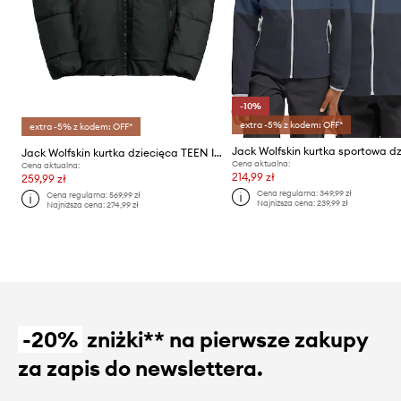
-10%
extra -5% z kodem: OFF*
extra -5% z kodem: OFF*
Jack Wolfskin kurtka dziecięca TEEN INS
Cena aktualna:
Cena aktualna:
214,99 zł
259,99 zł
Cena regularna:
349,99 zł
Cena regularna:
569,99 zł
Najniższa cena:
239,99 zł
Najniższa cena:
274,99 zł
-20%
zniżki** na pierwsze zakupy
za zapis do newslettera.