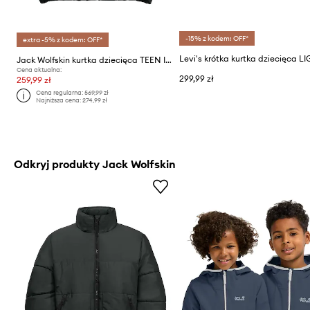
-15% z kodem: OFF*
extra -5% z kodem: OFF*
Jack Wolfskin kurtka dziecięca TEEN INS
Cena aktualna:
299,99 zł
259,99 zł
Cena regularna:
569,99 zł
Najniższa cena:
274,99 zł
Odkryj produkty Jack Wolfskin