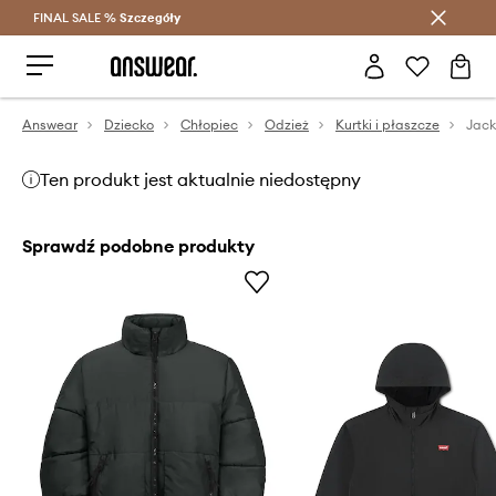
FINAL SALE %
Szczegóły
Oszczędzaj z Answear Club >
Answear
Dziecko
Chłopiec
Odzież
Kurtki i płaszcze
Ten produkt jest aktualnie niedostępny
Sprawdź podobne produkty