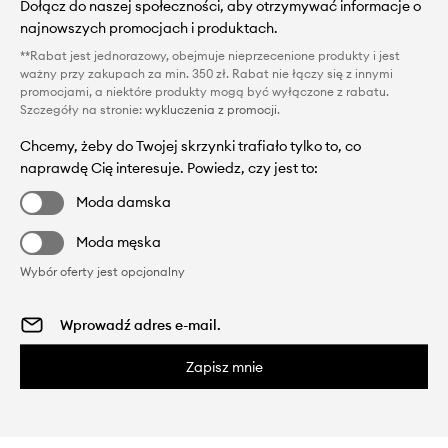
Dołącz do naszej społeczności, aby otrzymywać informacje o
najnowszych promocjach i produktach.
**Rabat jest jednorazowy, obejmuje nieprzecenione produkty i jest
ważny przy zakupach za min. 350 zł. Rabat nie łączy się z innymi
promocjami, a niektóre produkty mogą być wyłączone z rabatu.
Szczegóły na stronie:
wykluczenia z promocji
.
Chcemy, żeby do Twojej skrzynki trafiało tylko to, co
naprawdę Cię interesuje. Powiedz, czy jest to:
Moda damska
Moda męska
Wybór oferty jest opcjonalny
Zapisz mnie