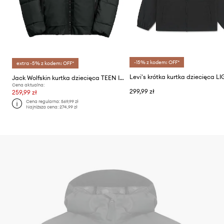
-15% z kodem: OFF*
extra -5% z kodem: OFF*
Jack Wolfskin kurtka dziecięca TEEN INS
Cena aktualna:
299,99 zł
259,99 zł
Cena regularna:
569,99 zł
Najniższa cena:
274,99 zł