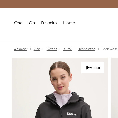
Premium Fashion Benefits >
O
Ona
On
Dziecko
Home
Answear
Ona
Odzież
Kurtki
Techniczne
Jack Wolfs
Video