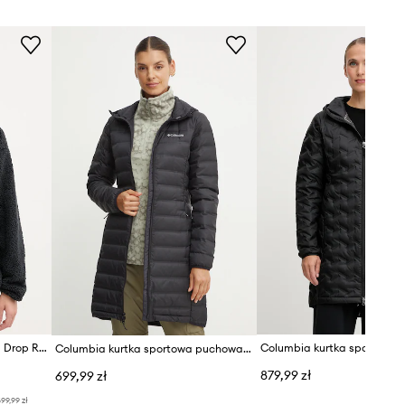
TECHNOLOGIE
A63902
TEXAPORE CORE
6000
czarny
Jack Wolfskin
Columbia kurtka outdoorowa Drop Ridge IC
Columbia kurtka sportowa puchowa Lake 22
879,99 zł
699,99 zł
99,99 zł