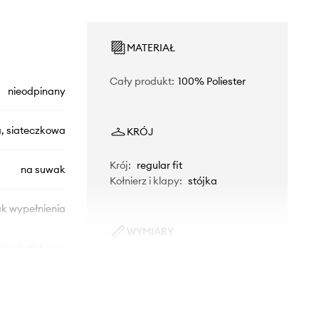
MATERIAŁ
Cały produkt
:
100% Poliester
nieodpinany
, siateczkowa
KRÓJ
Krój
:
regular fit
na suwak
Kołnierz i klapy
:
stójka
ak wypełnienia
WYMIARY
hydrofobowa
impregnacja
Modelka ze zdjęcia ma 175 cm
wzrostu i ma na sobie rozmiar S.
Tabela rozmiarów