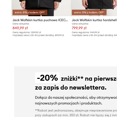
extra -5% z kodem: OFF*
extra -5% z kodem: OFF*
Jack Wolfskin kurtka puchowa ICECAPE
Cena aktualna:
Cena aktualna:
849,99 zł
799,99 zł
Cena regularna:
1299,90 zł
Cena regularna:
949,99 zł
Najniższa cena z 30 dni przed obniżką:
899,99 zł
Najniższa cena z 30 dni przed obniżką:
84
-20%
zniżki** na pierws
za zapis do newslettera.
Dołącz do naszej społeczności, aby otrzymywać
najnowszych promocjach i produktach.
**Rabat jest jednorazowy, obejmuje nieprzecenione pro
przy zakupach za min. 350 zł. Rabat nie łączy się z i