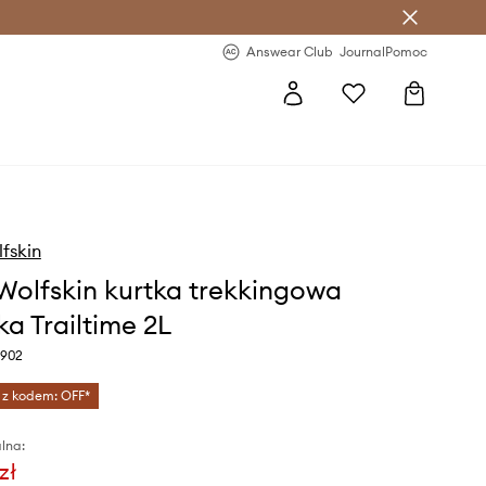
letter >
Regularne nowości >
Answear Club
Journal
Pomoc
fskin
Wolfskin kurtka trekkingowa
a Trailtime 2L
3902
 z kodem: OFF*
lna:
zł