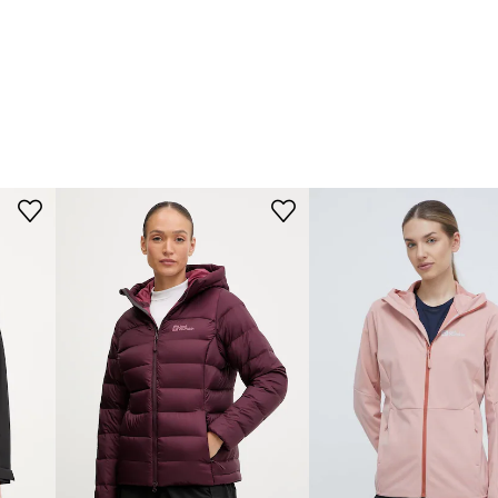
przechowywanie
ia, nie ograniczając
e dopasowanie,