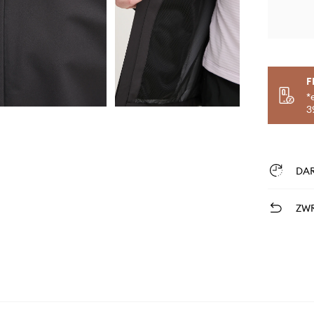
F
*
3
DA
ZWR