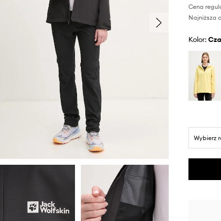
Cena regul
Najniższa c
Kolor:
cz
Wybierz 