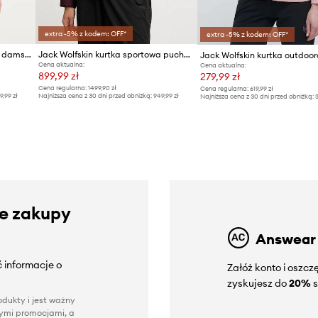
extra -5% z kodem: OFF*
extra -5% z kodem: OFF*
Jack Wolfskin kurtka hardshell damska Terraview 2L
Jack Wolfskin kurtka sportowa puchowa Nebelhorn
Cena aktualna:
Cena aktualna:
899,99 zł
279,99 zł
Cena regularna:
1499,90 zł
Cena regularna:
619,99 zł
9,99 zł
Najniższa cena z 30 dni przed obniżką:
949,99 zł
Najniższa cena z 30 dni przed obniżką:
3
ze zakupy
Answear
 informacje o
Załóż konto i oszc
zyskujesz do
20%
s
dukty i jest ważny
nnymi promocjami, a