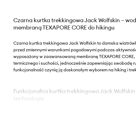
Czarna kurtka trekkingowa Jack Wolfskin – wo
membraną TEXAPORE CORE do hikingu
Czarna kurtka trekkingowa Jack Wolfskin to damska wiatrówk
przed zmiennymi warunkami pogodowymi podczas aktywności
wyposażony w zaawansowaną membranę TEXAPORE CORE, sp
termicznego i suchości, jednocześnie zapewniając swobodę ru
funkcjonalność czynią ją doskonałym wyborem na hiking i tre
Funkcjonalna kurtka trekkingowa Jack Wolfskin 
technologie
Membrana TEXAPORE CORE
– wspomaga wodoodpornoś
wiatroszczelność, pozwala na zachowanie oddychalnośc