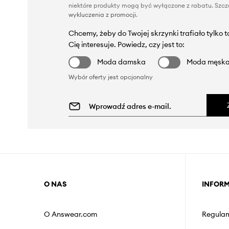
niektóre produkty mogą być wyłączone z rabatu. Szcze
wykluczenia z promocji
.
Chcemy, żeby do Twojej skrzynki trafiało tylko 
Cię interesuje. Powiedz, czy jest to:
Moda damska
Moda męsk
Wybór oferty jest opcjonalny
O NAS
INFOR
O Answear.com
Regulam