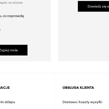
góły na stronie:
Dowiedz się w
to, co naprawdę
a
Zapisz mnie
MACJE
OBSŁUGA KLIENTA
in sklepu
Dostawa i koszty wysyłki