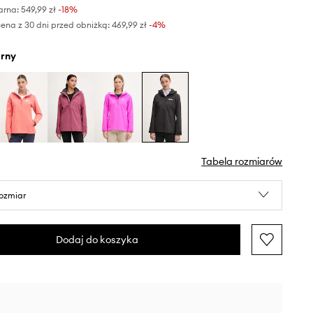
arna:
549,99 zł
-18%
ena z 30 dni przed obniżką:
469,99 zł
 -4%
arny
Tabela rozmiarów
rozmiar
Dodaj do koszyka