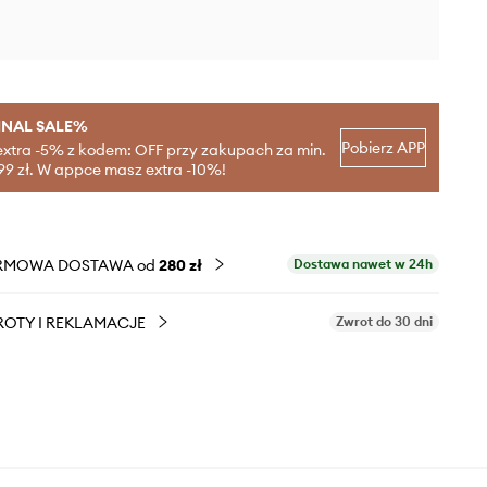
INAL SALE%
Pobierz APP
extra -5% z kodem: OFF przy zakupach za min.
99 zł. W appce masz extra -10%!
RMOWA DOSTAWA od
280 zł
Dostawa nawet w 24h
OTY I REKLAMACJE
Zwrot do 30 dni