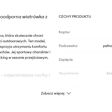
doodporna wiatrówka z
CECHY PRODUKTU
Kaptur
a, która skutecznie chroni
 outdoorowych. Ten model,
Podszewka
pełna
rzyja utrzymaniu komfortu
chów. Jej sportowy charakter i
kking w sezonie przejściowym.
Zapięcie
Wypełnienie
br
– najważniejsze cechy i
Wodoodporność
Zobacz więcej
ć i
i podczas