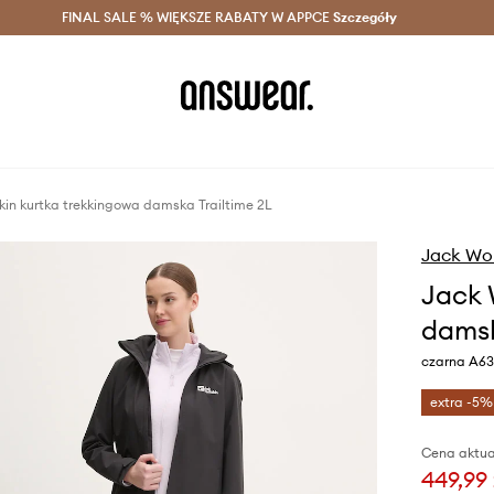
szczędzaj z Answear Club >
FINAL SALE % WIĘKSZE RABATY W APPCE
Dostawa nawet w 24h >
Szczegóły
News
kin kurtka trekkingowa damska Trailtime 2L
Jack Wol
Jack 
damsk
czarna A6
extra -5%
Cena aktua
449,99 