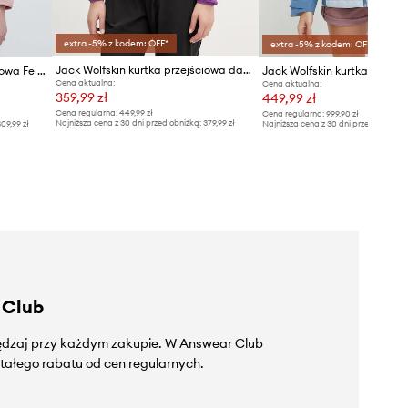
extra -5% z kodem: OFF*
extra -5% z kodem: OFF*
Jack Wolfskin kurtka przejściowa damska Prelight Aero
Jack Wolfskin kurtka outdoorowa Feldberg Hoody
Cena aktualna:
Cena aktualna:
359,99 zł
449,99 zł
Cena regularna:
449,99 zł
Cena regularna:
999,90 zł
Najniższa cena z 30 dni przed obniżką:
379,99 zł
09,99 zł
Najniższa cena z 30 dni przed obniżką
 Club
zędzaj przy każdym zakupie. W Answear Club
tałego rabatu od cen regularnych.