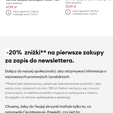
Cena aktualna:
Cena aktualna:
72,99 zł
67,99 zł
Cena regularna:
139,99 zł
Cena regularna:
119,99 zł
Najniższa cena:
76,99 zł
Najniższa cena:
71,99 zł
-20%
zniżki** na pierwsze zakupy
za zapis do newslettera.
Dołącz do naszej społeczności, aby otrzymywać informacje o
najnowszych promocjach i produktach.
**Rabat jest jednorazowy, obejmuje nieprzecenione produkty i jest
ważny przy zakupach za min. 350 zł. Rabat nie łączy się z innymi
promocjami, a niektóre produkty mogą być wyłączone z rabatu.
Szczegóły na stronie:
wykluczenia z promocji
.
Chcemy, żeby do Twojej skrzynki trafiało tylko to, co
naprawdę Cię interesuje. Powiedz, czy jest to: