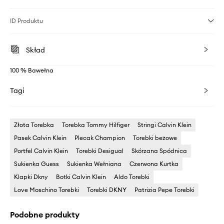
ID Produktu
Skład
100 % Bawełna
Tagi
Złota Torebka
Torebka Tommy Hilfiger
Stringi Calvin Klein
Pasek Calvin Klein
Plecak Champion
Torebki beżowe
Portfel Calvin Klein
Torebki Desigual
Skórzana Spódnica
Sukienka Guess
Sukienka Wełniana
Czerwona Kurtka
Klapki Dkny
Botki Calvin Klein
Aldo Torebki
Love Moschino Torebki
Torebki DKNY
Patrizia Pepe Torebki
Podobne produkty