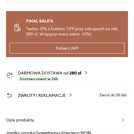
FINAL SALE%
*extra -5% z kodem: OFF przy zakupach za min.
399 zł. W appce masz extra -10%!
Pobierz APP
DARMOWA DOSTAWA od
280 zł
Dostawa nawet w 24h
ZWROTY I REKLAMACJE
Zwrot do 30 dni
Opis produktu
Jamiks czapka bawełniana dziecięca NORI