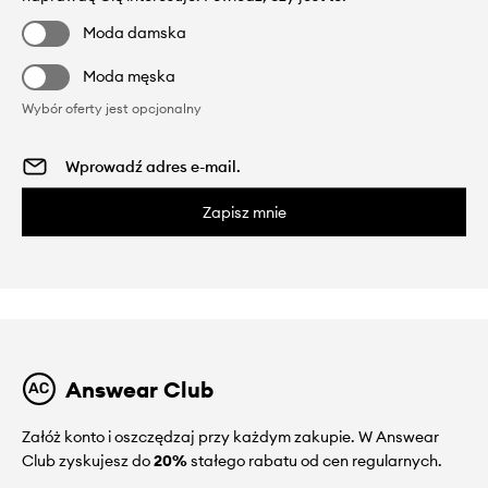
Moda damska
Moda męska
Wybór oferty jest opcjonalny
Zapisz mnie
Answear Club
Załóż konto i oszczędzaj przy każdym zakupie. W Answear
Club zyskujesz do
20%
stałego rabatu od cen regularnych.