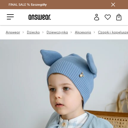
FINAL SALE %
Szczegóły
Oszczędzaj z Answear Club >
Answear
Dziecko
Dziewczynka
Akcesoria
Czapki i kapelusz