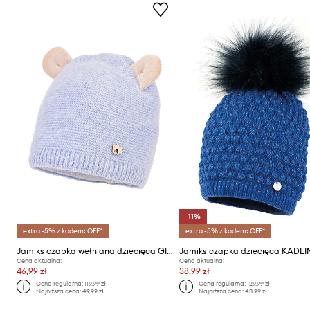
-11%
extra -5% z kodem: OFF*
extra -5% z kodem: OFF*
Jamiks czapka wełniana dziecięca GINO
Jamiks czapka dziecięca KADLI
Cena aktualna:
Cena aktualna:
46,99 zł
38,99 zł
Cena regularna:
119,99 zł
Cena regularna:
129,99 zł
Najniższa cena:
49,99 zł
Najniższa cena:
43,99 zł