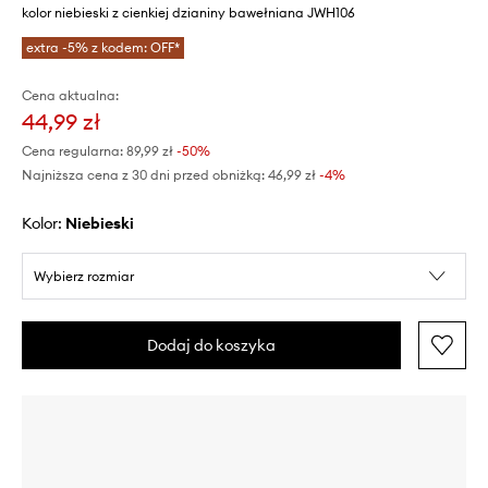
kolor niebieski z cienkiej dzianiny bawełniana JWH106
extra -5% z kodem: OFF*
Cena aktualna:
44,99 zł
Cena regularna:
89,99 zł
-50%
Najniższa cena z 30 dni przed obniżką:
46,99 zł
 -4%
Kolor:
niebieski
Wybierz rozmiar
Dodaj do koszyka