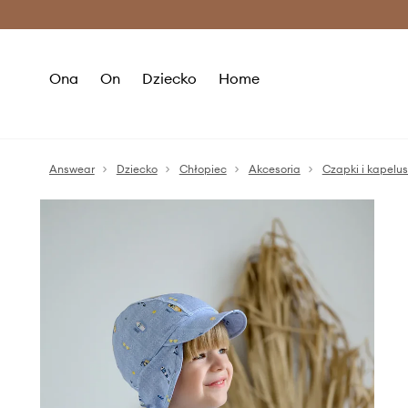
Premium Fashion Benefits >
O
Ona
On
Dziecko
Home
Answear
Dziecko
Chłopiec
Akcesoria
Czapki i kapelu