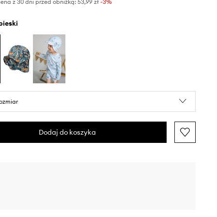
ena z 30 dni przed obniżką:
53,99 zł
 -3%
ebieski
rozmiar
Dodaj do koszyka