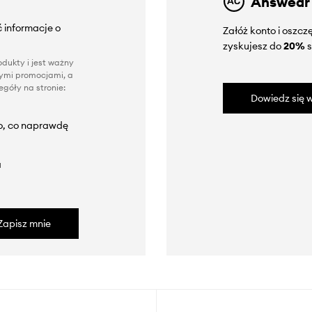
Answear
 informacje o
Załóż konto i oszc
zyskujesz do
20%
s
dukty i jest ważny
nnymi promocjami, a
góły na stronie:
Dowiedz się w
to, co naprawdę
a
Zapisz mnie