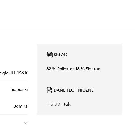
SKŁAD
82 % Poliester, 18 % Elastan
glo.JLH156.K
niebieski
DANE TECHNICZNE
Filtr UV
:
tak
Jamiks