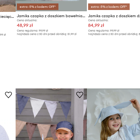
extra -5% z kodem: OFF*
extra -5% z kodem: OFF*
Jamiks czapka z daszkiem bawełniana dziecięca SHELLEY
Jamiks czapka bawełniana dziecięca
Cena aktualna:
Cena aktualna:
48,99 zł
84,99 zł
Cena regularna:
99,99 zł
Cena regularna:
99,99 zł
Najniższa cena z 30 dni przed obniżką:
51,99 zł
Najniższa cena z 30 dni przed obniżką:
8
,99 zł