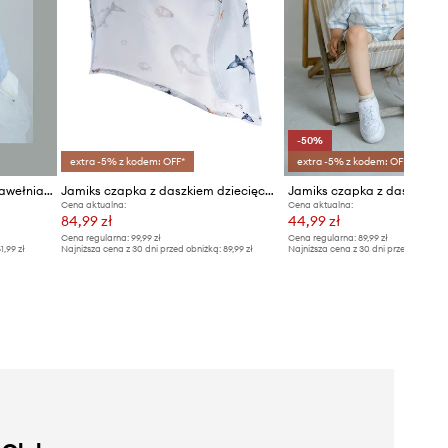
-50%
extra -5% z kodem: OFF*
extra -5% z kodem: OFF*
Jamiks czapka z daszkiem bawełniana dziecięca SHELLEY
Jamiks czapka z daszkiem dziecięca LEMIKI
Cena aktualna:
Cena aktualna:
84,99 zł
44,99 zł
Cena regularna:
99,99 zł
Cena regularna:
89,99 zł
1,99 zł
Najniższa cena z 30 dni przed obniżką:
89,99 zł
Najniższa cena z 30 dni przed obniżką