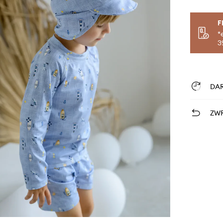
F
*
3
DA
ZWR