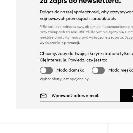
za zapis do newslettera.
Dołącz do naszej społeczności, aby otrzymywać
najnowszych promocjach i produktach.
**Rabat jest jednorazowy, obejmuje nieprzecenione pro
przy zakupach za min. 350 zł. Rabat nie łączy się z i
niektóre produkty mogą być wyłączone z rabatu. Szcze
wykluczenia z promocji
.
Chcemy, żeby do Twojej skrzynki trafiało tylko 
Cię interesuje. Powiedz, czy jest to:
Moda damska
Moda męsk
Wybór oferty jest opcjonalny