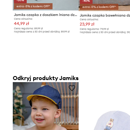
-50%
-40%
extra -5% z kodem: OFF*
extra -5% z kodem: OFF*
Jamiks czapka z daszkiem lniana dziecięca RAMSEY
Cena aktualna:
Cena aktualna:
44,99 zł
23,99 zł
Cena regularna:
89,99 zł
Cena regularna:
79,99 zł
Najniższa cena z 30 dni przed obniżką:
89,99 zł
Najniższa cena z 30 dni przed obniżką:
39
Odkryj produkty Jamiks