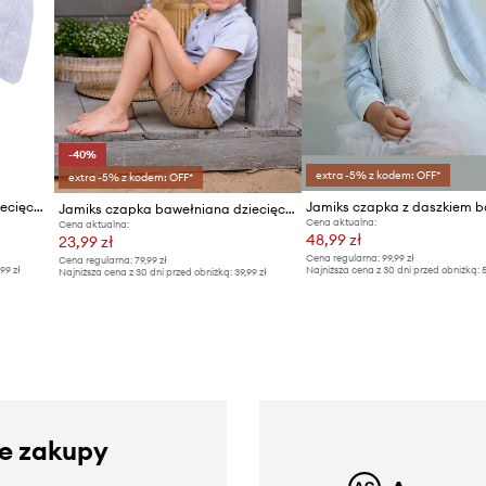
-40%
extra -5% z kodem: OFF*
extra -5% z kodem: OFF*
Jamiks czapka z daszkiem dziecięca bawełniana TESORINO
Jamiks czapka bawełniana dziecięca
Cena aktualna:
Cena aktualna:
48,99 zł
23,99 zł
Cena regularna:
99,99 zł
Cena regularna:
79,99 zł
,99 zł
Najniższa cena z 30 dni przed obniżką:
5
Najniższa cena z 30 dni przed obniżką:
39,99 zł
ze zakupy