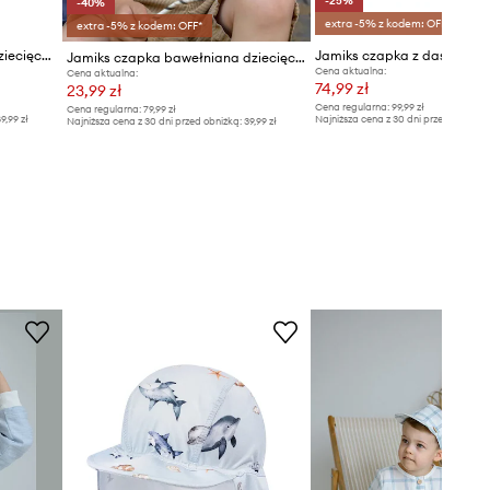
-25%
-40%
extra -5% z kodem: OFF*
extra -5% z kodem: OFF*
Jamiks czapka z daszkiem dziecięca LEMIKI
Jamiks czapka bawełniana dziecięca
Cena aktualna:
Cena aktualna:
74,99 zł
23,99 zł
Cena regularna:
99,99 zł
Cena regularna:
79,99 zł
9,99 zł
Najniższa cena z 30 dni przed obniżką
Najniższa cena z 30 dni przed obniżką:
39,99 zł