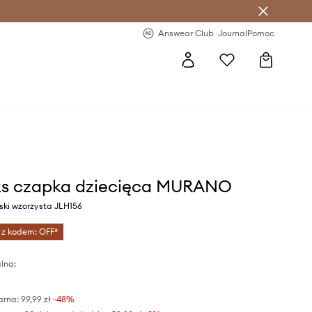
letter >
Regularne nowości >
Answear Club
Journal
Pomoc
ks czapka dziecięca MURANO
eski wzorzysta JLH156
 z kodem: OFF*
lna:
arna:
99,99 zł
-48%