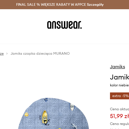
szczędzaj z Answear Club >
FINAL SALE % WIĘKSZE RABATY W APPCE
Dostawa nawet w 24h >
Szczegóły
News
sze
Jamiks czapka dziecięca MURANO
Jamiks
Jami
kolor niebi
extra -5%
Cena aktua
51,99 zł
Cena regul