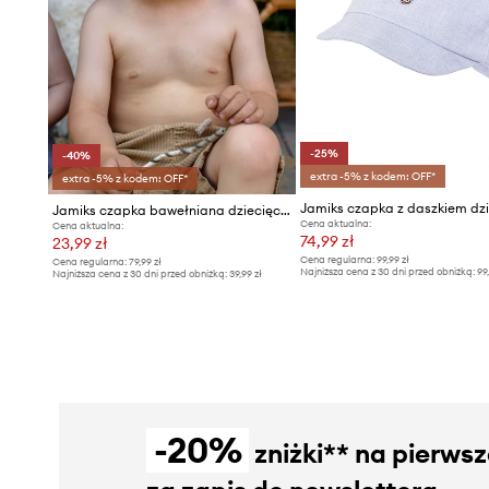
-25%
-40%
extra -5% z kodem: OFF*
extra -5% z kodem: OFF*
Jamiks czapka bawełniana dziecięca
Cena aktualna:
Cena aktualna:
74,99 zł
23,99 zł
Cena regularna:
99,99 zł
Cena regularna:
79,99 zł
Najniższa cena z 30 dni przed obniżką:
99
Najniższa cena z 30 dni przed obniżką:
39,99 zł
-20%
zniżki** na pierws