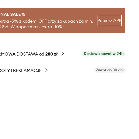
INAL SALE%
Pobierz APP
extra -5% z kodem: OFF przy zakupach za min.
99 zł. W appce masz extra -10%!
RMOWA DOSTAWA od
280 zł
Dostawa nawet w 24h
OTY I REKLAMACJE
Zwrot do 30 dni