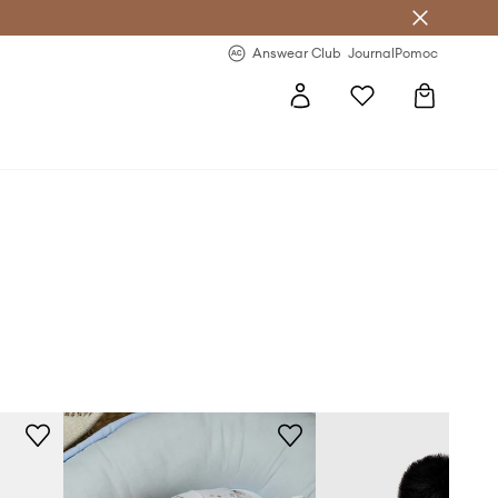
letter >
Regularne nowości >
Answear Club
Journal
Pomoc