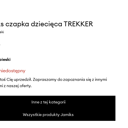
s czapka dziecięca TREKKER
ski
ł
ebieski
niedostępny
ktoś Cię uprzedził. Zapraszamy do zapoznania się z innymi
 z naszej oferty.
Inne z tej kategorii
Wszystkie produkty Jamiks