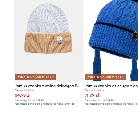
extra -5% z kodem: OFF*
extra -5% z kodem: OFF*
Jamiks czapka z wełną dziecięca POPS
Cena aktualna:
Cena aktualna:
84,99 zł
71,99 zł
Cena regularna:
159,99 zł
Cena regularna:
139,99 zł
Najniższa cena z 30 dni przed obniżką:
89,99 zł
Najniższa cena z 30 dni przed obniżką:
75