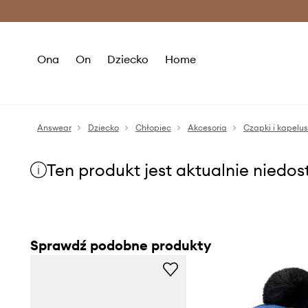
Premium Fashion Benefits >
O
Ona
On
Dziecko
Home
Answear
Dziecko
Chłopiec
Akcesoria
Czapki i kapelu
Ten produkt jest aktualnie niedo
Sprawdź podobne produkty