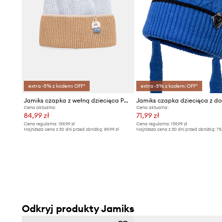
extra -5% z kodem: OFF*
extra -5% z kodem: OFF*
Jamiks czapka z wełną dziecięca POPS
Cena aktualna:
Cena aktualna:
84,99 zł
71,99 zł
Cena regularna:
159,99 zł
Cena regularna:
139,99 zł
Najniższa cena z 30 dni przed obniżką:
89,99 zł
Najniższa cena z 30 dni przed obniżką:
75
Odkryj produkty Jamiks