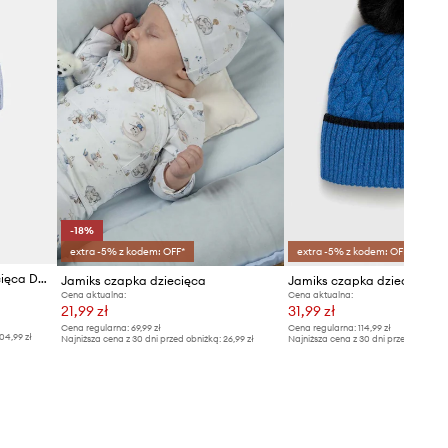
-18%
extra -5% z kodem: OFF*
extra -5% z kodem: OFF*
Jamiks czapka z wełną dziecięca DAGGET II
Jamiks czapka dziecięca
Jamiks czapka dziecięca
Cena aktualna:
Cena aktualna:
21,99 zł
31,99 zł
Cena regularna:
69,99 zł
Cena regularna:
114,99 zł
04,99 zł
Najniższa cena z 30 dni przed obniżką:
26,99 zł
Najniższa cena z 30 dni przed obniżką