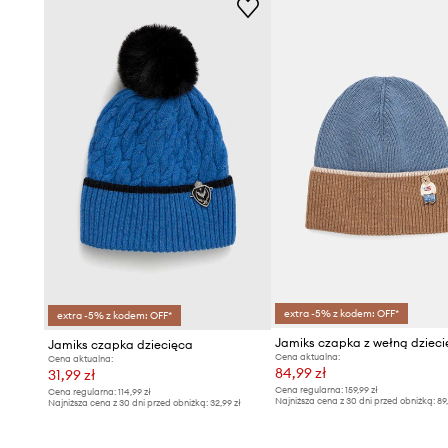
extra -5% z kodem: OFF*
extra -5% z kodem: OFF*
Jamiks czapka dziecięca
Cena aktualna:
Cena aktualna:
84,99 zł
31,99 zł
Cena regularna:
159,99 zł
Cena regularna:
114,99 zł
Najniższa cena z 30 dni przed obniżką:
89
Najniższa cena z 30 dni przed obniżką:
32,99 zł