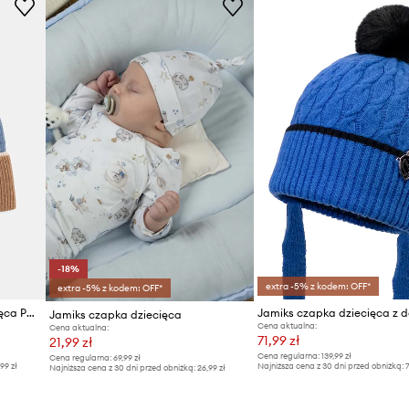
-18%
extra -5% z kodem: OFF*
extra -5% z kodem: OFF*
Jamiks czapka z wełną dziecięca POPS
Jamiks czapka dziecięca
Cena aktualna:
Cena aktualna:
71,99 zł
21,99 zł
Cena regularna:
139,99 zł
Cena regularna:
69,99 zł
,99 zł
Najniższa cena z 30 dni przed obniżką:
7
Najniższa cena z 30 dni przed obniżką:
26,99 zł