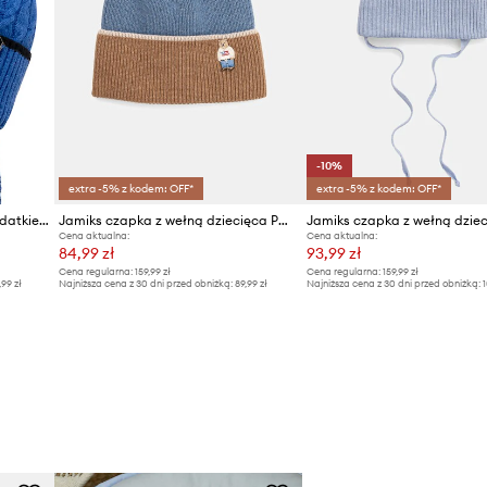
-10%
extra -5% z kodem: OFF*
extra -5% z kodem: OFF*
Jamiks czapka dziecięca z dodatkiem wełny HEINO II
Jamiks czapka z wełną dziecięca POPS
Cena aktualna:
Cena aktualna:
84,99 zł
93,99 zł
Cena regularna:
159,99 zł
Cena regularna:
159,99 zł
,99 zł
Najniższa cena z 30 dni przed obniżką:
89,99 zł
Najniższa cena z 30 dni przed obniżką:
1