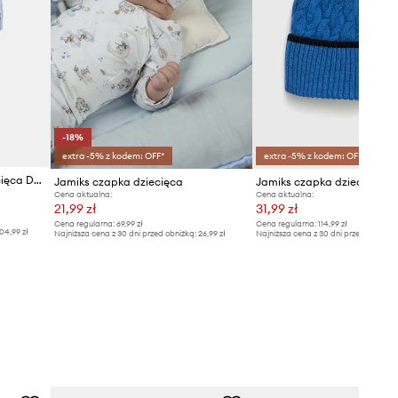
-18%
extra -5% z kodem: OFF*
extra -5% z kodem: OFF*
Jamiks czapka z wełną dziecięca DAGGET II
Jamiks czapka dziecięca
Jamiks czapka dziecięca
Cena aktualna:
Cena aktualna:
21,99 zł
31,99 zł
Cena regularna:
69,99 zł
Cena regularna:
114,99 zł
04,99 zł
Najniższa cena z 30 dni przed obniżką:
26,99 zł
Najniższa cena z 30 dni przed obniżką