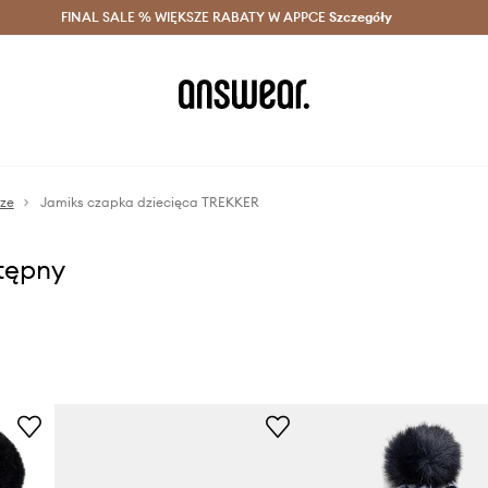
szczędzaj z Answear Club >
FINAL SALE % WIĘKSZE RABATY W APPCE
Dostawa nawet w 24h >
Szczegóły
News
sze
Jamiks czapka dziecięca TREKKER
stępny