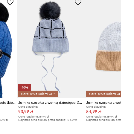
-10%
extra -5% z kodem: OFF*
extra -5% z kodem: OFF*
Jamiks czapka dziecięca z dodatkiem wełny HEINO II
Jamiks czapka z wełną dziecięca DAGGET II
Cena aktualna:
Cena aktualna:
93,99 zł
84,99 zł
Cena regularna:
159,99 zł
Cena regularna:
159,99 zł
5,99 zł
Najniższa cena z 30 dni przed obniżką:
104,99 zł
Najniższa cena z 30 dni przed obniżką