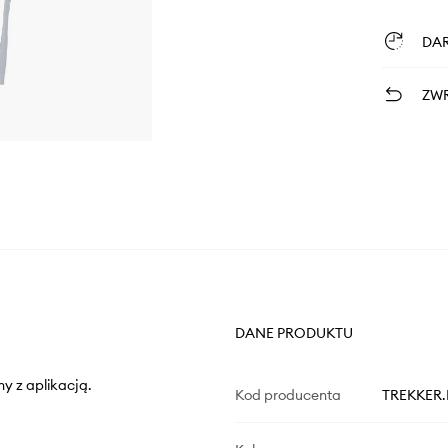
DA
ZWR
DANE PRODUKTU
y z aplikacją.
Kod producenta
TREKKER.