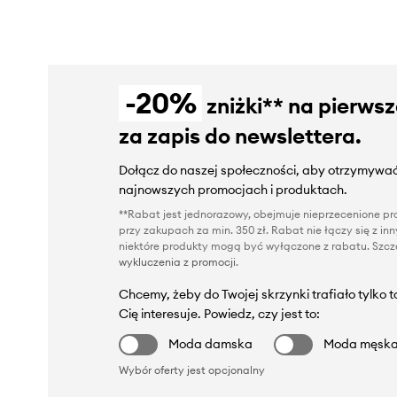
-20%
zniżki** na pierws
za zapis do newslettera.
Dołącz do naszej społeczności, aby otrzymywać
najnowszych promocjach i produktach.
**Rabat jest jednorazowy, obejmuje nieprzecenione pro
przy zakupach za min. 350 zł. Rabat nie łączy się z i
niektóre produkty mogą być wyłączone z rabatu. Szcze
wykluczenia z promocji
.
Chcemy, żeby do Twojej skrzynki trafiało tylko 
Cię interesuje. Powiedz, czy jest to:
Moda damska
Moda męsk
Wybór oferty jest opcjonalny