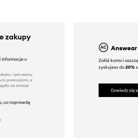
ze zakupy
Answear
 informacje o
Załóż konto i oszc
zyskujesz do
20%
s
dukty i jest ważny
nnymi promocjami, a
góły na stronie:
Dowiedz się w
to, co naprawdę
a