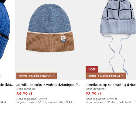
-10%
extra -5% z kodem: OFF*
extra -5% z kodem: OFF*
Jamiks czapka dziecięca z dodatkiem wełny HEINO II
Jamiks czapka z wełną dziecięca POPS
Cena aktualna:
Cena aktualna:
84,99 zł
93,99 zł
Cena regularna:
159,99 zł
Cena regularna:
159,99 zł
,99 zł
Najniższa cena z 30 dni przed obniżką:
89,99 zł
Najniższa cena z 30 dni przed obniżką:
1