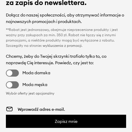
za zapis do newslettera.
Dołącz do naszej społeczności, aby otrzymywać informacje o
najnowszych promocjach i produktach.
**Rabat jest jednorazowy, obejmuje nieprzecenione produkty i jest
ważny przy zakupach za min. 350 zł. Rabat nie łączy się z innymi
promocjami, a niektóre produkty mogą być wyłączone z rabatu.
Szczegóły na stronie:
wykluczenia z promocji
.
Chcemy, żeby do Twojej skrzynki trafiało tylko to, co
naprawdę Cię interesuje. Powiedz, czy jest to:
Moda damska
Moda męska
Wybór oferty jest opcjonalny
Zapisz mnie