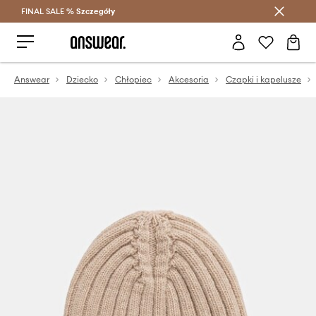
FINAL SALE %
Szczegóły
Oszczędzaj z Answear Club >
Answear
Dziecko
Chłopiec
Akcesoria
Czapki i kapelusze