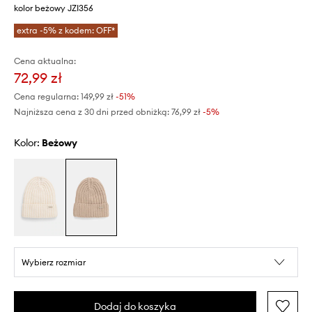
kolor beżowy JZI356
extra -5% z kodem: OFF*
Cena aktualna:
72,99 zł
Cena regularna:
149,99 zł
-51%
Najniższa cena z 30 dni przed obniżką:
76,99 zł
 -5%
Kolor:
beżowy
Wybierz rozmiar
Dodaj do koszyka