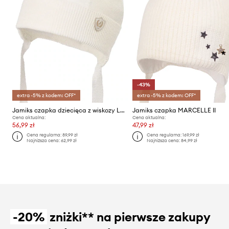
-43%
extra -5% z kodem: OFF*
extra -5% z kodem: OFF*
Jamiks czapka dziecięca z wiskozy LUNETTA
Jamiks czapka MARCELLE II
Cena aktualna:
Cena aktualna:
56,99 zł
47,99 zł
Cena regularna:
89,99 zł
Cena regularna:
169,99 zł
Najniższa cena:
62,99 zł
Najniższa cena:
84,99 zł
-20%
zniżki** na pierwsze zakupy