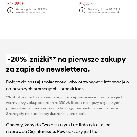
344,99 zł
219,99 zł
Cena regularna:
429,99 zł
Cena regularna:
379,99 zł
Najniższa cena:
429,99 zł
Najniższa cena:
229,99 zł
-20%
zniżki** na pierwsze zakupy
za zapis do newslettera.
Dołącz do naszej społeczności, aby otrzymywać informacje o
najnowszych promocjach i produktach.
**Rabat jest jednorazowy, obejmuje nieprzecenione produkty i jest
ważny przy zakupach za min. 350 zł. Rabat nie łączy się z innymi
promocjami, a niektóre produkty mogą być wyłączone z rabatu.
Szczegóły na stronie:
wykluczenia z promocji
.
Chcemy, żeby do Twojej skrzynki trafiało tylko to, co
naprawdę Cię interesuje. Powiedz, czy jest to: