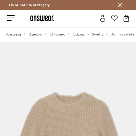
FINAL SALE %
Szczegóły
Oszczędzaj z Answear Club >
Answear
Dziecko
Chłopiec
Odzież
Swetry