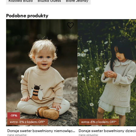
Różowa Bluza
Bluzka Guess
Białe Jeansy
Podobne produkty
-19%
extra -5% z kodem: OFF*
extra -5% z kodem: OFF*
Donsje sweter bawełniany niemowlęcy Valenthe Sweater Bee
Cena aktualna:
Cena aktualna: