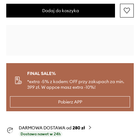
Dodaj do koszyka
FINAL SALE%
*extra -5% z kodem: OFF przy zakupach za min.
399 zł. W appce masz extra -10%!
Pobierz APP
DARMOWA DOSTAWA od
280 zł
Dostawa nawet w 24h