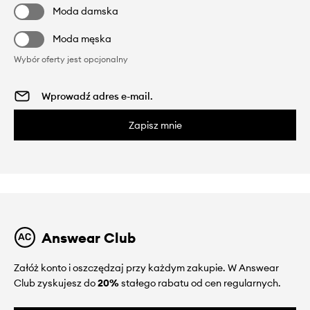
Moda damska
Moda męska
Wybór oferty jest opcjonalny
Zapisz mnie
Answear Club
Załóż konto i oszczędzaj przy każdym zakupie. W Answear
Club zyskujesz do
20%
stałego rabatu od cen regularnych.