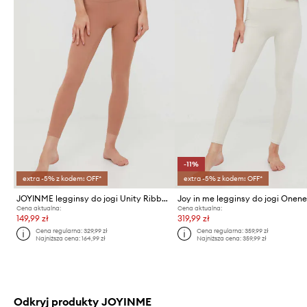
-11%
extra -5% z kodem: OFF*
extra -5% z kodem: OFF*
JOYINME legginsy do jogi Unity Ribbed
Cena aktualna:
Cena aktualna:
149,99 zł
319,99 zł
Cena regularna:
329,99 zł
Cena regularna:
359,99 zł
Najniższa cena:
164,99 zł
Najniższa cena:
359,99 zł
Odkryj produkty JOYINME