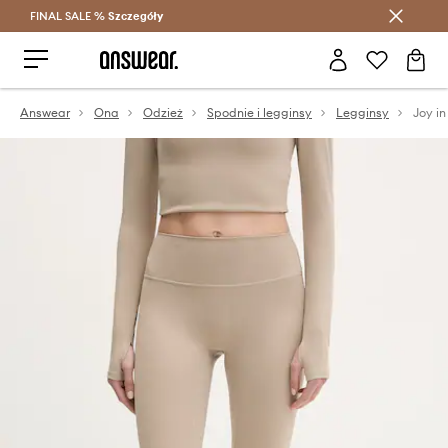
FINAL SALE %
Szczegóły
Oszczędzaj z Answear Club >
Answear
Ona
Odzież
Spodnie i legginsy
Legginsy