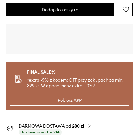
Dodaj do koszyka
FINAL SALE%
*extra -5% z kodem: OFF przy zakupach za min.
399 zł. W appce masz extra -10%!
Pobierz APP
DARMOWA DOSTAWA od
280 zł
Dostawa nawet w 24h