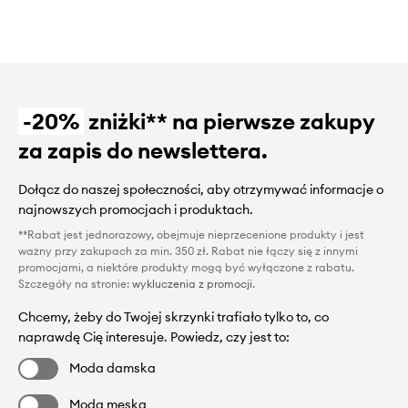
-20%
zniżki** na pierwsze zakupy
za zapis do newslettera.
Dołącz do naszej społeczności, aby otrzymywać informacje o
najnowszych promocjach i produktach.
**Rabat jest jednorazowy, obejmuje nieprzecenione produkty i jest
ważny przy zakupach za min. 350 zł. Rabat nie łączy się z innymi
promocjami, a niektóre produkty mogą być wyłączone z rabatu.
Szczegóły na stronie:
wykluczenia z promocji
.
Chcemy, żeby do Twojej skrzynki trafiało tylko to, co
naprawdę Cię interesuje. Powiedz, czy jest to:
Moda damska
Moda męska