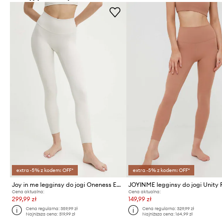
extra -5% z kodem: OFF*
extra -5% z kodem: OFF*
Joy in me legginsy do jogi Oneness Ease
Cena aktualna:
Cena aktualna:
299,99 zł
149,99 zł
Cena regularna:
359,99 zł
Cena regularna:
329,99 zł
Najniższa cena:
319,99 zł
Najniższa cena:
164,99 zł