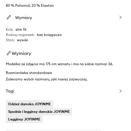
80 % Poliamid, 20 % Elastan
Wymiary
Krój
:
slim fit
Rodzaj nogawek
:
bez ściągacza
Stan
:
wysoki
Wymiary
Modelka ze zdjęcia ma 175 cm wzrostu i ma na sobie rozmiar 36.
Rozmiarówka standardowa
Zalecamy wybór rozmiaru, jaki nosisz zazwyczaj.
Tagi
Odzież damska JOYINME
Spodnie i legginsy damskie JOYINME
Legginsy JOYINME