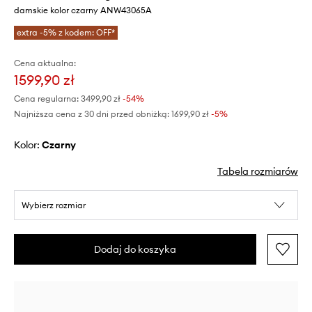
damskie kolor czarny ANW43065A
extra -5% z kodem: OFF*
Cena aktualna:
1599,90 zł
Cena regularna:
3499,90 zł
-54%
Najniższa cena z 30 dni przed obniżką:
1699,90 zł
 -5%
Kolor:
czarny
Tabela rozmiarów
Wybierz rozmiar
Dodaj do koszyka