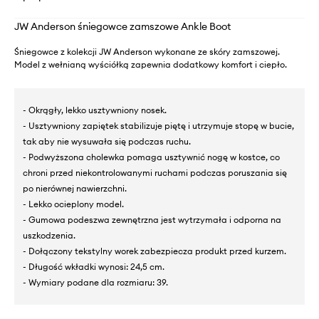
JW Anderson śniegowce zamszowe Ankle Boot
Śniegowce z kolekcji JW Anderson wykonane ze skóry zamszowej.
Model z wełnianą wyściółką zapewnia dodatkowy komfort i ciepło.
- Okrągły, lekko usztywniony nosek.
- Usztywniony zapiętek stabilizuje piętę i utrzymuje stopę w bucie,
tak aby nie wysuwała się podczas ruchu.
- Podwyższona cholewka pomaga usztywnić nogę w kostce, co
chroni przed niekontrolowanymi ruchami podczas poruszania się
po nierównej nawierzchni.
- Lekko ocieplony model.
- Gumowa podeszwa zewnętrzna jest wytrzymała i odporna na
uszkodzenia.
- Dołączony tekstylny worek zabezpiecza produkt przed kurzem.
- Długość wkładki wynosi: 24,5 cm.
- Wymiary podane dla rozmiaru: 39.