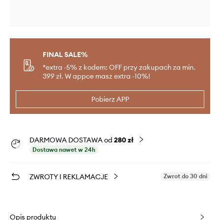
FINAL SALE%
*extra -5% z kodem: OFF przy zakupach za min.
399 zł. W appce masz extra -10%!
Pobierz APP
DARMOWA DOSTAWA od
280 zł
Dostawa nawet w 24h
ZWROTY I REKLAMACJE
Zwrot do 30 dni
Opis produktu