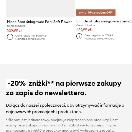
extra -5% z kodem: OFF*
Moon Boot śniegowce Park Soft Flower
Cena aktualna:
Cena aktualna:
429,99 zł
529,99 zł
Cena regularna:
789,99 zł
Cena regularna:
809,99 zł
Najniższa cena:
449,99 zł
Najniższa cena:
569,99 zł
-20%
zniżki** na pierwsze zakupy
za zapis do newslettera.
Dołącz do naszej społeczności, aby otrzymywać informacje o
najnowszych promocjach i produktach.
**Rabat jest jednorazowy, obejmuje nieprzecenione produkty i jest
ważny przy zakupach za min. 350 zł. Rabat nie łączy się z innymi
promocjami, a niektóre produkty mogą być wyłączone z rabatu.