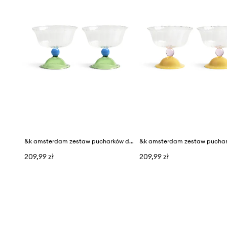
&k amsterdam zestaw pucharków do deserów tulip 300 ml 2-pack
209,99 zł
209,99 zł