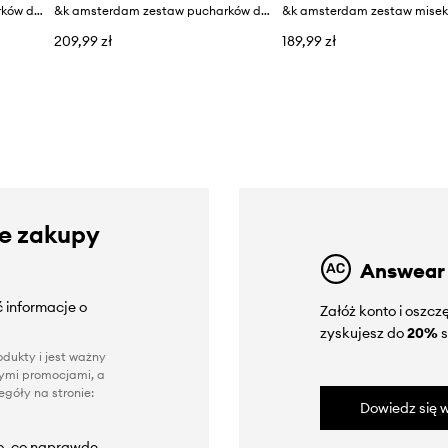
&k amsterdam zestaw pucharków do deserów tulip 300 ml 2-pack
&k amsterdam zestaw pucharków do deserów tulip 300 ml 2-pack
209,99 zł
189,99 zł
ze zakupy
Answear
 informacje o
Załóż konto i oszc
zyskujesz do
20%
s
dukty i jest ważny
nnymi promocjami, a
góły na stronie:
Dowiedz się w
to, co naprawdę