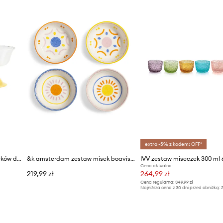
extra -5% z kodem: OFF*
&k amsterdam zestaw pucharków do deserów tulip 300 ml 2-pack
&k amsterdam zestaw misek boavista set 4-pack
IVV zestaw miseczek 300 ml
Cena aktualna:
219,99 zł
264,99 zł
Cena regularna:
349,99 zł
Najniższa cena z 30 dni przed obniżką:
2