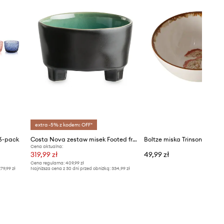
extra -5% z kodem: OFF*
 6-pack
Costa Nova zestaw misek Footed fruit bowl 320 ml 6-pack
Boltze miska Trinson 0,5 L
Cena aktualna:
319,99 zł
49,99 zł
Cena regularna:
409,99 zł
79,99 zł
Najniższa cena z 30 dni przed obniżką:
334,99 zł