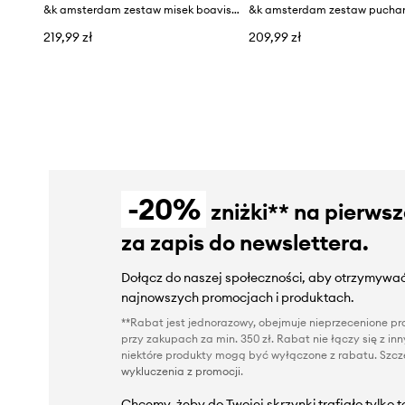
&k amsterdam zestaw misek boavista set 4-pack
219,99 zł
209,99 zł
-20%
zniżki** na pierws
za zapis do newslettera.
Dołącz do naszej społeczności, aby otrzymywać
najnowszych promocjach i produktach.
**Rabat jest jednorazowy, obejmuje nieprzecenione pro
przy zakupach za min. 350 zł. Rabat nie łączy się z i
niektóre produkty mogą być wyłączone z rabatu. Szcze
wykluczenia z promocji
.
Chcemy, żeby do Twojej skrzynki trafiało tylko 