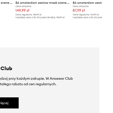
&k amsterdam zestaw misek sirene blue 250 ml 2-pack
&k amsterdam zestaw misek sirene green 250 ml 2-pack
Cena aktualna:
Cena aktualna:
149,99 zł
87,99 zł
Cena regularna:
189,99 zł
Cena regularna:
109,99 zł
Najniższa cena z 30 dni przed obniżką:
189,99 zł
Najniższa cena z 30 dni przed obniżką
 Club
zędzaj przy każdym zakupie. W Answear Club
tałego rabatu od cen regularnych.
ięcej