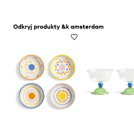
Odkryj produkty &k amsterdam