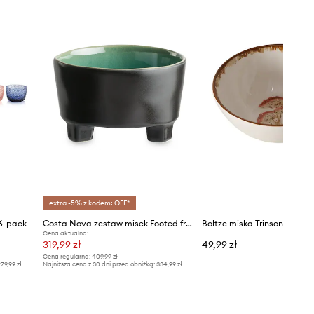
extra -5% z kodem: OFF*
 6-pack
Costa Nova zestaw misek Footed fruit bowl 320 ml 6-pack
Boltze miska Trinson 0,5 L
Cena aktualna:
319,99 zł
49,99 zł
Cena regularna:
409,99 zł
79,99 zł
Najniższa cena z 30 dni przed obniżką:
334,99 zł