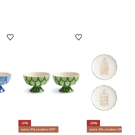
-21%
-20%
extra -5% z kodem: OFF*
extra -5% z kodem: OFF*