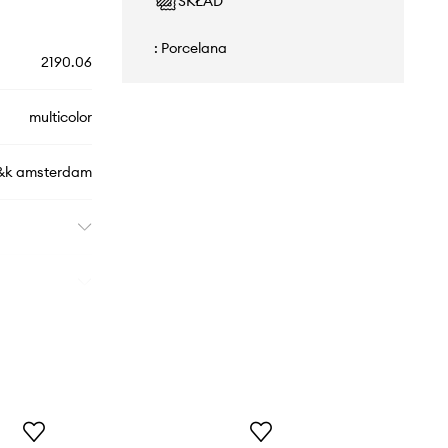
SKŁAD
: Porcelana
2190.06
multicolor
&k amsterdam