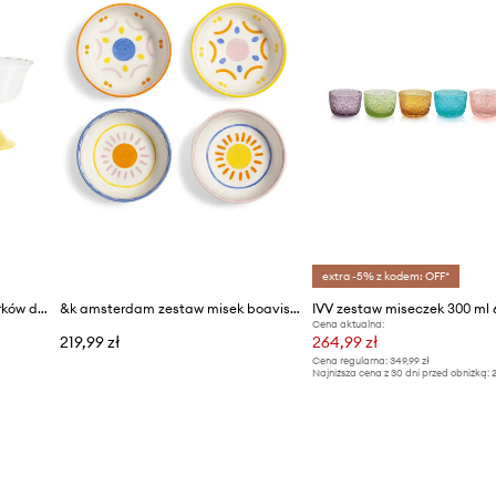
extra -5% z kodem: OFF*
&k amsterdam zestaw pucharków do deserów tulip 300 ml 2-pack
&k amsterdam zestaw misek boavista set 4-pack
IVV zestaw miseczek 300 ml
Cena aktualna:
219,99 zł
264,99 zł
Cena regularna:
349,99 zł
Najniższa cena z 30 dni przed obniżką:
2