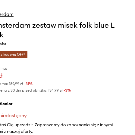
erdam
sterdam zestaw misek folk blue L
k
olor
 z kodem: OFF*
lna:
zł
arna:
189,99 zł
-31%
ena z 30 dni przed obniżką:
134,99 zł
 -3%
lticolor
niedostępny
ktoś Cię uprzedził. Zapraszamy do zapoznania się z innymi
 z naszej oferty.