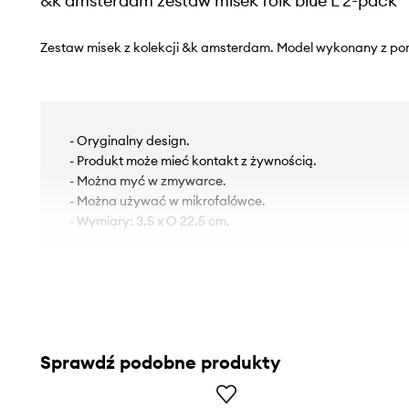
&k amsterdam zestaw misek folk blue L 2-pack
Zestaw misek z kolekcji &k amsterdam. Model wykonany z por
- Oryginalny design.
- Produkt może mieć kontakt z żywnością.
- Można myć w zmywarce.
- Można używać w mikrofalówce.
- Wymiary: 3.5 x O 22.5 cm.
Sprawdź podobne produkty