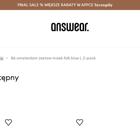
szczędzaj z Answear Club >
FINAL SALE % WIĘKSZE RABATY W APPCE
Dostawa nawet w 24h >
Szczegóły
News
ki
&k amsterdam zestaw misek folk blue L 2-pack
stępny