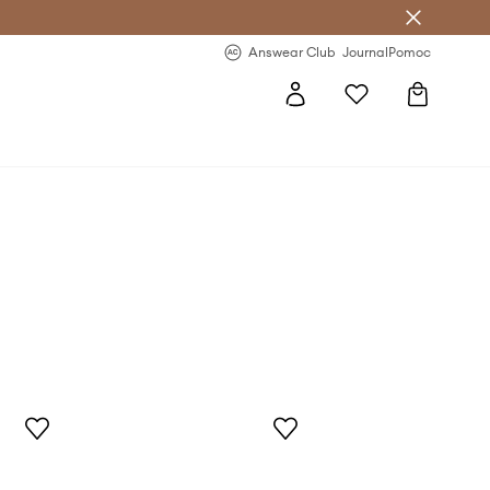
letter >
Regularne nowości >
Answear Club
Journal
Pomoc