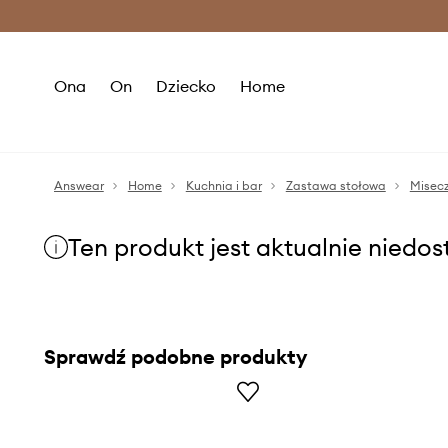
Premium Fashion Benefits >
O
Ona
On
Dziecko
Home
Answear
Home
Kuchnia i bar
Zastawa stołowa
Misecz
Ten produkt jest aktualnie niedo
Sprawdź podobne produkty