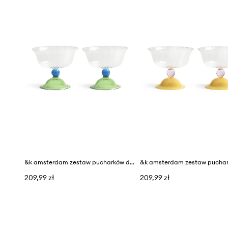
&k amsterdam zestaw pucharków do deserów tulip 300 ml 2-pack
209,99 zł
209,99 zł