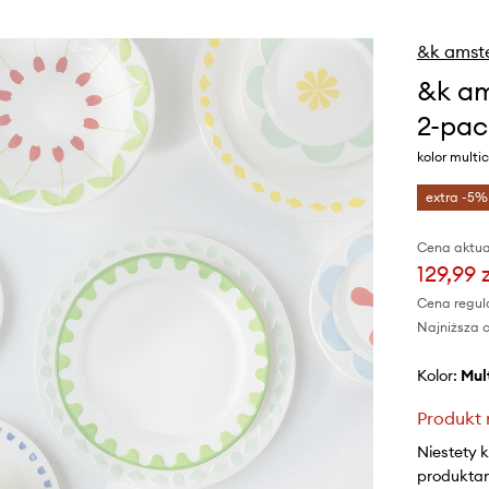
&k amst
&k am
2-pac
kolor multic
extra -5%
Cena aktua
129,99 
Cena regul
Najniższa c
Kolor:
mu
Produkt 
Niestety 
produktami