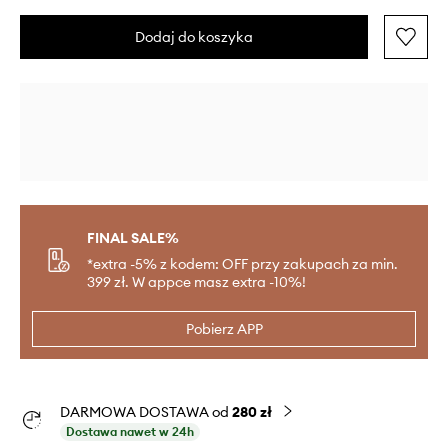
Dodaj do koszyka
FINAL SALE%
*extra -5% z kodem: OFF przy zakupach za min.
399 zł. W appce masz extra -10%!
Pobierz APP
DARMOWA DOSTAWA od
280 zł
Dostawa nawet w 24h