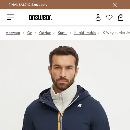
FINAL SALE %
Szczegóły
Oszczędzaj z Answear Club >
Answear
On
Odzież
Kurtki
Kurtki krótkie
K-Way kurtka 