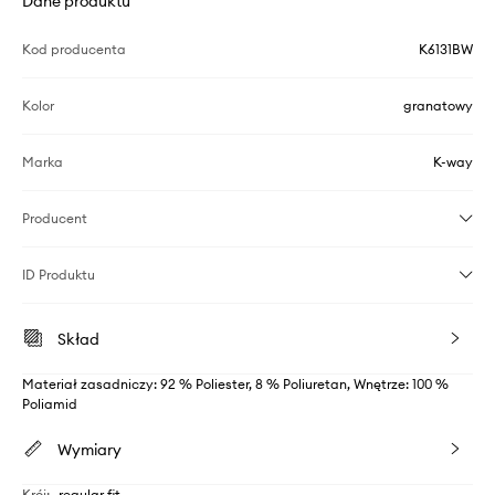
Dane produktu
Kod producenta
K6131BW
Kolor
granatowy
Marka
K-way
Producent
ID Produktu
Skład
Materiał zasadniczy: 92 % Poliester, 8 % Poliuretan, Wnętrze: 100 %
Poliamid
Wymiary
Krój
:
regular fit