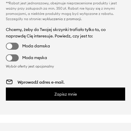
**Rabat jest jednorazowy, obejmuje nieprzecenione produkty i jest
ważny przy zakupach za min. 350 zł. Rabat nie łączy się z innymi
promocjami, a niektóre produkty mogą być wyłączone z rabatu.
Szczegóły na stronie:
wykluczenia z promocji
.
Chcemy, żeby do Twojej skrzynki trafiało tylko to, co
naprawdę Cię interesuje. Powiedz, czy jest to:
Moda damska
Moda męska
Wybór oferty jest opcjonalny
Zapisz mnie