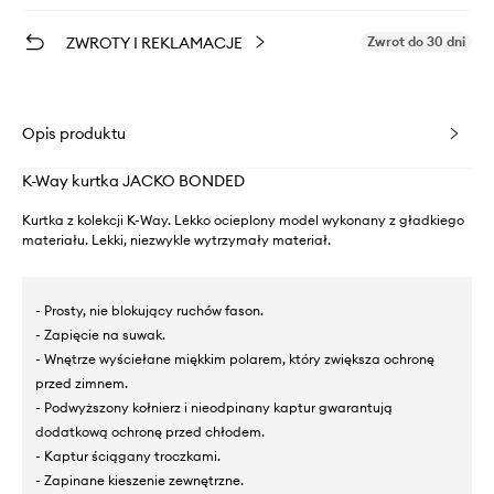
ZWROTY I REKLAMACJE
Zwrot do 30 dni
Opis produktu
K-Way kurtka JACKO BONDED
Kurtka z kolekcji K-Way. Lekko ocieplony model wykonany z gładkiego
materiału. Lekki, niezwykle wytrzymały materiał.
- Prosty, nie blokujący ruchów fason.
- Zapięcie na suwak.
- Wnętrze wyściełane miękkim polarem, który zwiększa ochronę
przed zimnem.
- Podwyższony kołnierz i nieodpinany kaptur gwarantują
dodatkową ochronę przed chłodem.
- Kaptur ściągany troczkami.
- Zapinane kieszenie zewnętrzne.