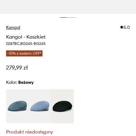
Kangol
5.0
Kangol - Kaszkiet
0287BC.BG265-BG265
-15% z kodem: OFF*
279,99 zł
Kolor:
beżowy
Produkt niedostępny