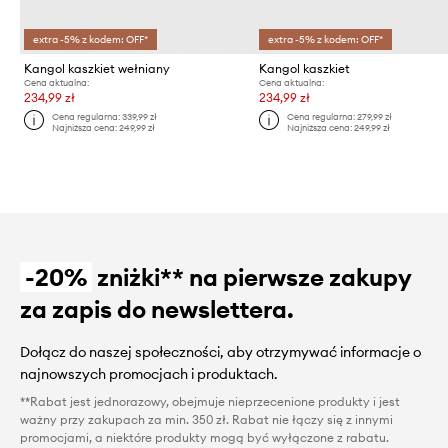
extra -5% z kodem: OFF*
extra -5% z kodem: OFF*
Kangol kaszkiet wełniany
Kangol kaszkiet
Cena aktualna:
Cena aktualna:
234,99 zł
234,99 zł
Cena regularna:
339,99 zł
Cena regularna:
279,99 zł
Najniższa cena:
249,99 zł
Najniższa cena:
249,99 zł
-20%
zniżki** na pierwsze zakupy
za zapis do newslettera.
Dołącz do naszej społeczności, aby otrzymywać informacje o
najnowszych promocjach i produktach.
**Rabat jest jednorazowy, obejmuje nieprzecenione produkty i jest
ważny przy zakupach za min. 350 zł. Rabat nie łączy się z innymi
promocjami, a niektóre produkty mogą być wyłączone z rabatu.