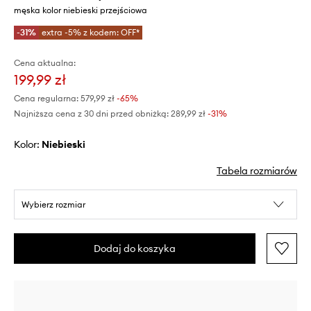
męska kolor niebieski przejściowa
-31%
extra -5% z kodem: OFF*
Cena aktualna:
199,99 zł
Cena regularna:
579,99 zł
-65%
Najniższa cena z 30 dni przed obniżką:
289,99 zł
 -31%
Kolor:
niebieski
Tabela rozmiarów
Wybierz rozmiar
Dodaj do koszyka