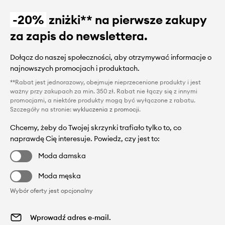
-20%
zniżki** na pierwsze zakupy
za zapis do newslettera.
Dołącz do naszej społeczności, aby otrzymywać informacje o
najnowszych promocjach i produktach.
**Rabat jest jednorazowy, obejmuje nieprzecenione produkty i jest
ważny przy zakupach za min. 350 zł. Rabat nie łączy się z innymi
promocjami, a niektóre produkty mogą być wyłączone z rabatu.
Szczegóły na stronie:
wykluczenia z promocji
.
Chcemy, żeby do Twojej skrzynki trafiało tylko to, co
naprawdę Cię interesuje. Powiedz, czy jest to:
Moda damska
Moda męska
Wybór oferty jest opcjonalny