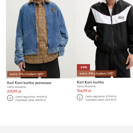
-24%
extra -5% z kodem: OFF*
extra -5% z kodem: OFF*
Karl Kani kurtka
Karl Kani kurtka jeansowa
Cena aktualna:
Cena aktualna:
154,99 zł
219,99 zł
Cena regularna:
279,99 zł
Cena regularna:
449,99 zł
Najniższa cena:
204,99 zł
Najniższa cena:
229,99 zł