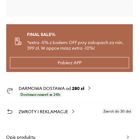
FINAL SALE%
*extra -5% z kodem: OFF przy zakupach za min.
399 zł. W appce masz extra -10%!
Pobierz APP
DARMOWA DOSTAWA od
280 zł
Dostawa nawet w 24h
ZWROTY I REKLAMACJE
Zwrot do 30 dni
Opis produktu