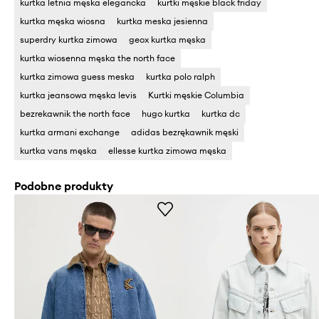
kurtka letnia męska elegancka
kurtki męskie black friday
kurtka męska wiosna
kurtka meska jesienna
superdry kurtka zimowa
geox kurtka męska
kurtka wiosenna męska the north face
kurtka zimowa guess meska
kurtka polo ralph
kurtka jeansowa męska levis
Kurtki męskie Columbia
bezrekawnik the north face
hugo kurtka
kurtka dc
kurtka armani exchange
adidas bezrękawnik męski
kurtka vans męska
ellesse kurtka zimowa męska
Podobne produkty