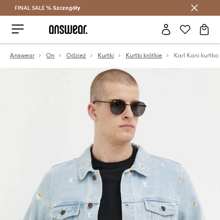
FINAL SALE %
Szczegóły
Oszczędzaj z Answear Club >
Answear
On
Odzież
Kurtki
Kurtki krótkie
Karl Kani kurtk