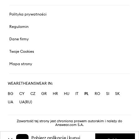
Polityka prywatności
Regulamin
Dane firmy
Twoje Cookies
Mapa strony
WEARETHEANSWEAR IN:
BG
CY
CZ
GR
HR
HU
IT
PL
RO
SI
SK
UA
UA(RU)
Zawartość tej strony jest chroniona prawem autorskim i należy do
Answear.com S.A.
Pobierz aplikację i kupuj