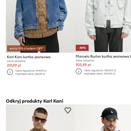
-48%
extra -5% z kodem: OFF*
Karl Kani kurtka jeansowa
Cena aktualna:
Cena aktualna:
925,99 zł
219,99 zł
Cena regularna:
1809,90 zł
Cena regularna:
449,99 zł
Najniższa cena:
1809,90 zł
Najniższa cena:
229,99 zł
Odkryj produkty Karl Kani