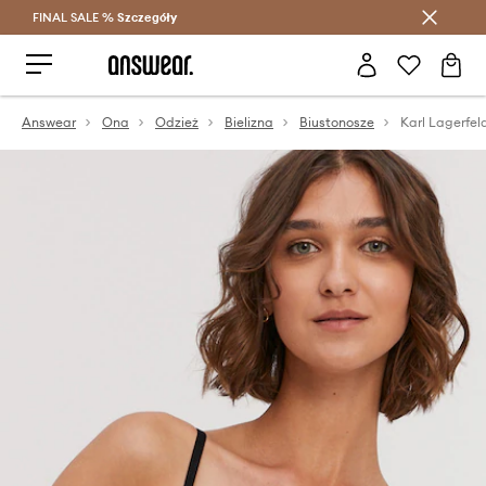
FINAL SALE %
Szczegóły
Oszczędzaj z Answear Club >
Answear
Ona
Odzież
Bielizna
Biustonosze
Karl Lagerfel