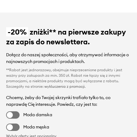
-20%
zniżki** na pierwsze zakupy
za zapis do newslettera.
Dołącz do naszej społeczności, aby otrzymywać informacje o
najnowszych promocjach i produktach.
**Rabat jest jednorazowy, obejmuje nieprzecenione produkty i jest
ważny przy zakupach za min. 350 zł. Rabat nie łączy się z innymi
promocjami, a niektóre produkty mogą być wyłączone z rabatu.
Szczegóły na stronie:
wykluczenia z promocji
.
Chcemy, żeby do Twojej skrzynki trafiało tylko to, co
naprawdę Cię interesuje. Powiedz, czy jest to:
Moda damska
Moda męska
Wybór oferty jest opcjonalny