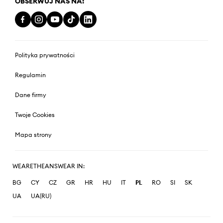
OBSERWUJ NAS NA:
Polityka prywatności
Regulamin
Dane firmy
Twoje Cookies
Mapa strony
WEARETHEANSWEAR IN:
BG
CY
CZ
GR
HR
HU
IT
PL
RO
SI
SK
UA
UA(RU)