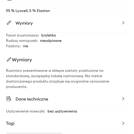
95 % Lyocell, 5 % Elastan
Wymiary
Fason biustonosza
:
braletka
Rodzaj ramiączek
:
nieodpinane
Fiszbiny
:
nie
Wymiary
Rozmiary prezentowane w sklepie zostały przeliczone na
standardową, europejską tabelę rozmiarową. Na metce
dostarczonego produktu znajduje się oryginalne oznaczenie
producenta.
Dane techniczne
Usztywnienie miseczki
:
bez usztywnienia
Tagi