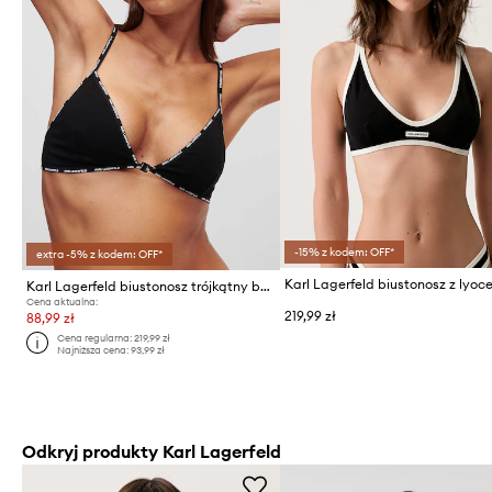
-15% z kodem: OFF*
extra -5% z kodem: OFF*
Karl Lagerfeld biustonosz z lyoc
Karl Lagerfeld biustonosz trójkątny bawełniany z elastanem
Cena aktualna:
219,99 zł
88,99 zł
Cena regularna:
219,99 zł
Najniższa cena:
93,99 zł
Odkryj produkty Karl Lagerfeld