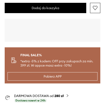
Dodaj do koszyka
FINAL SALE%
*extra -5% z kodem: OFF przy zakupach za min.
399 zł. W appce masz extra -10%!
Pobierz APP
DARMOWA DOSTAWA od
280 zł
Dostawa nawet w 24h