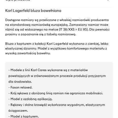
Karl Lagerfeld bluza bawełniana
Dostępne rozmiary są przeliczone z włoskiej rozmiarówki producenta
na standardową rozmiarówkę europejską. Zamawiany rozmiar może
różnić się od widocznego na metce (IT 38/XXS = EU XS). Dla pewności
prosimy o zapoznanie się z tabelą rozmiarową.
Bluza z kapturem z kolekcji Karl Lagerfeld wykonana z cienkiej, lekko
elastycznej dzianiny. Model z wyjątkowo komfortowego materiału z
wysoką zawartością bawełny.
- Modele z linii Karl Cares wykonane są z materiałów
powstających w zrównoważonym procesie produkcji przyjaznym
dla środowiska.
- Fason relaxed.
- Krój rękawa z obniżoną linią ramion nie ogranicza mobilności.
- Model z ozdobną aplikacją.
- Rękawy i dolna krawędź wykończona wygodnym, elastycznym
ściągaczem.
- Model z kapturem.