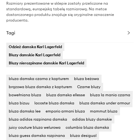
Rozmiary prezentowane w sklepie zostały przeliczone na
standardową, europejską tabelę rozmiarową. Na metce
dostarczonego produktu znajduje się oryginalne oznaczenie
producenta.
Tagi
Odzież damska Karl Lagerfeld
Bluzy damskie Karl Lagerfeld
Bluzy nierozpinane damskie Karl Lagerfeld
bluza damska czarna z kapturem
bluza beżowa
brązowa bluza damska z kapturem
Czarne bluzy
bawełniana bluza
bluza damska ellesse
bluza la mania czarna
bluza bizuu
lacoste bluza damska
bluza damska under armour
bluza damska lee
emporio armani bluza
mammut bluza
bluza adidas rozpinana damska
adidas bluzy damskie
juicy couture bluza welurowa
columbia bluza damska
bluza guess damska rozpinana
bluza desigual