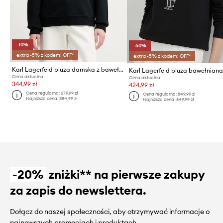
-10%
-50%
extra -5% z kodem: OFF*
extra -5% z kodem: OFF*
Karl Lagerfeld bluza damska z bawełną
Karl Lagerfeld bluza bawełnian
Cena aktualna:
Cena aktualna:
344,99 zł
424,99 zł
Cena regularna:
679,99 zł
Cena regularna:
849,99 zł
Najniższa cena:
384,99 zł
Najniższa cena:
849,99 zł
-20%
zniżki** na pierwsze zakupy
za zapis do newslettera.
Dołącz do naszej społeczności, aby otrzymywać informacje o
najnowszych promocjach i produktach.