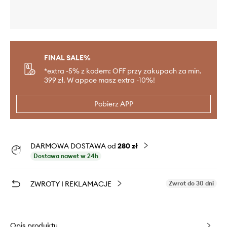
FINAL SALE%
*extra -5% z kodem: OFF przy zakupach za min.
399 zł. W appce masz extra -10%!
Pobierz APP
DARMOWA DOSTAWA od
280 zł
Dostawa nawet w 24h
ZWROTY I REKLAMACJE
Zwrot do 30 dni
Opis produktu