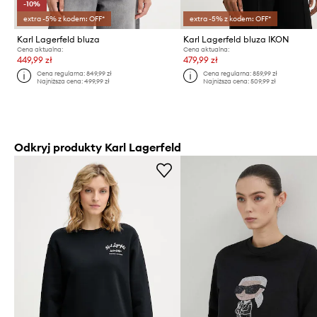
-10%
extra -5% z kodem: OFF*
extra -5% z kodem: OFF*
Karl Lagerfeld bluza
Karl Lagerfeld bluza IKON
Cena aktualna:
Cena aktualna:
449,99 zł
479,99 zł
Cena regularna:
849,99 zł
Cena regularna:
859,99 zł
Najniższa cena:
499,99 zł
Najniższa cena:
509,99 zł
Odkryj produkty Karl Lagerfeld