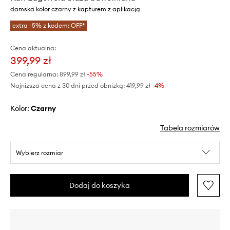
damska kolor czarny z kapturem z aplikacją
extra -5% z kodem: OFF*
Cena aktualna:
399,99 zł
Cena regularna:
899,99 zł
-55%
Najniższa cena z 30 dni przed obniżką:
419,99 zł
 -4%
Kolor:
czarny
Tabela rozmiarów
Wybierz rozmiar
Dodaj do koszyka