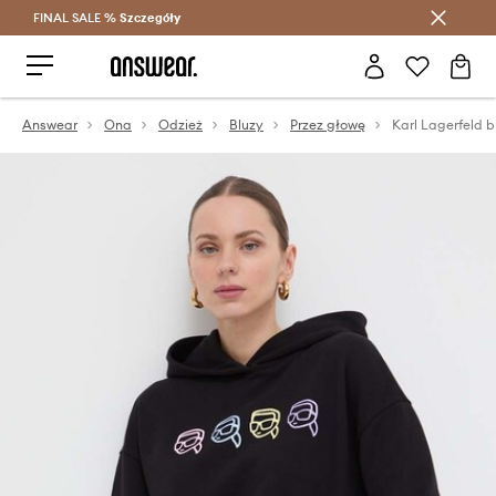
FINAL SALE %
Szczegóły
Oszczędzaj z Answear Club >
Answear
Ona
Odzież
Bluzy
Przez głowę
Karl Lagerfeld 