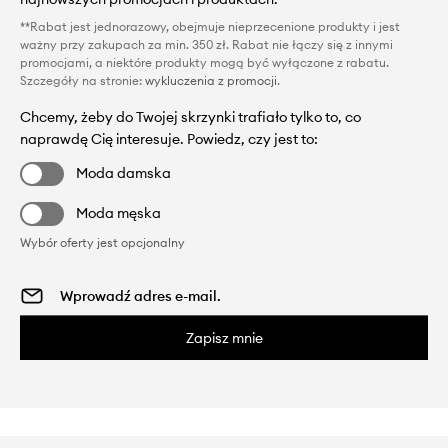
**Rabat jest jednorazowy, obejmuje nieprzecenione produkty i jest
ważny przy zakupach za min. 350 zł. Rabat nie łączy się z innymi
promocjami, a niektóre produkty mogą być wyłączone z rabatu.
Szczegóły na stronie:
wykluczenia z promocji
.
Chcemy, żeby do Twojej skrzynki trafiało tylko to, co
naprawdę Cię interesuje. Powiedz, czy jest to:
Moda damska
Moda męska
Wybór oferty jest opcjonalny
Zapisz mnie