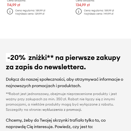
Cena aktualna:
Cena aktualna:
114,99 zł
134,99 zł
Cena regularna:
189,99 zł
Cena regularna:
189,99 zł
Najniższa cena:
129,99 zł
Najniższa cena:
149,99 zł
-20%
zniżki** na pierwsze zakupy
za zapis do newslettera.
Dołącz do naszej społeczności, aby otrzymywać informacje o
najnowszych promocjach i produktach.
**Rabat jest jednorazowy, obejmuje nieprzecenione produkty i jest
ważny przy zakupach za min. 350 zł. Rabat nie łączy się z innymi
promocjami, a niektóre produkty mogą być wyłączone z rabatu.
Szczegóły na stronie:
wykluczenia z promocji
.
Chcemy, żeby do Twojej skrzynki trafiało tylko to, co
naprawdę Cię interesuje. Powiedz, czy jest to: