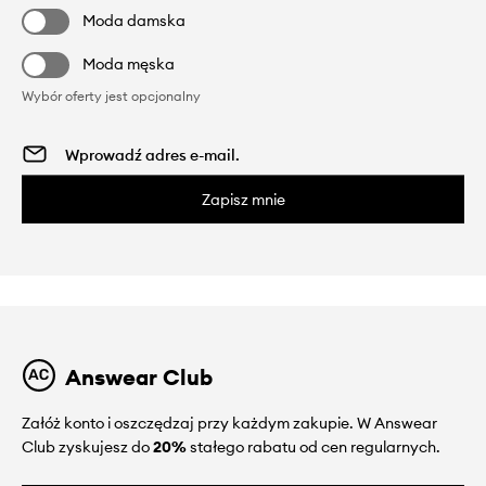
Moda damska
Moda męska
Wybór oferty jest opcjonalny
Zapisz mnie
Answear Club
Załóż konto i oszczędzaj przy każdym zakupie. W Answear
Club zyskujesz do
20%
stałego rabatu od cen regularnych.