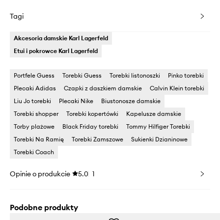
Tagi
Akcesoria damskie Karl Lagerfeld
Etui i pokrowce Karl Lagerfeld
Portfele Guess
Torebki Guess
Torebki listonoszki
Pinko torebki
Plecaki Adidas
Czapki z daszkiem damskie
Calvin Klein torebki
Liu Jo torebki
Plecaki Nike
Biustonosze damskie
Torebki shopper
Torebki kopertówki
Kapelusze damskie
Torby plażowe
Black Friday torebki
Tommy Hilfiger Torebki
Torebki Na Ramię
Torebki Zamszowe
Sukienki Dzianinowe
Torebki Coach
Opinie o produkcie
5.0
1
Podobne produkty