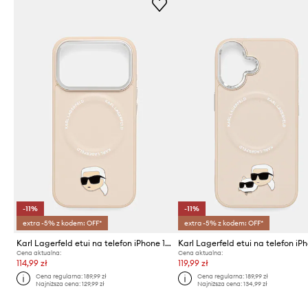
-11%
-11%
extra -5% z kodem: OFF*
extra -5% z kodem: OFF*
Karl Lagerfeld etui na telefon iPhone 17 Pro
Karl Lagerfeld etui na telefon iP
Cena aktualna:
Cena aktualna:
114,99 zł
119,99 zł
Cena regularna:
189,99 zł
Cena regularna:
189,99 zł
Najniższa cena:
129,99 zł
Najniższa cena:
134,99 zł