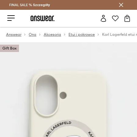
FINAL SALE %
Szczegóły
Oszczędzaj z Answear Club >
Answear
Ona
Akcesoria
Etui i pokrowce
Gift Box