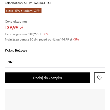
kolor beżowy KLHMP16SSKCHTCE
extra -5% z kodem: OFF*
Cena aktualna:
139,99 zł
Cena regularna:
209,99 zł
-33%
Najniższa cena z 30 dni przed obniżką:
144,99 zł
 -3%
Kolor:
beżowy
ONE
Dodaj do koszyka