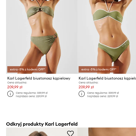
extra -5% z kodem: OFF*
extra -5% z kodem: OFF*
Karl Lagerfeld biustonosz kąpielowy
Karl Lagerfeld biustonosz kąpie
Cena aktualna:
Cena aktualna:
209,99 zł
209,99 zł
Cena regularna:
339,99 zł
Cena regularna:
339,99 zł
Najniższa cena:
229,99 zł
Najniższa cena:
229,99 zł
Odkryj produkty Karl Lagerfeld