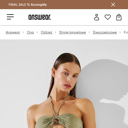
FINAL SALE %
Szczegóły
Oszczędzaj z Answear Club >
Answear
Ona
Odzież
Stroje kąpielowe
Dwuczęściowe
Ka