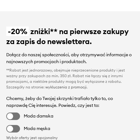
-20%
zniżki** na pierwsze zakupy
za zapis do newslettera.
Dołącz do naszej społeczności, aby otrzymywać informacje o
najnowszych promocjach i produktach.
**Rabat jest jednorazowy, obejmuje nieprzecenione produkty i jest
ważny przy zakupach za min. 350 zł. Rabat nie łączy się z innymi
promocjami, a niektóre produkty mogą być wyłączone z rabatu.
Szczegóły na stronie:
wykluczenia z promocji
.
Chcemy, żeby do Twojej skrzynki trafiało tylko to, co
naprawdę Cię interesuje. Powiedz, czy jest to:
Moda damska
Moda męska
Wybór oferty jest opcjonalny