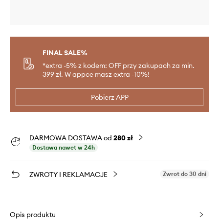
FINAL SALE%
*extra -5% z kodem: OFF przy zakupach za min.
399 zł. W appce masz extra -10%!
Pobierz APP
DARMOWA DOSTAWA od
280 zł
Dostawa nawet w 24h
ZWROTY I REKLAMACJE
Zwrot do 30 dni
Opis produktu