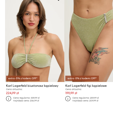
extra -5% z kodem: OFF*
extra -5% z kodem: OFF*
Karl Lagerfeld biustonosz kąpielowy
Karl Lagerfeld figi kąpielowe
Cena aktualna:
Cena aktualna:
224,99 zł
199,99 zł
Cena regularna:
339,99 zł
Cena regularna:
259,99 zł
Najniższa cena:
236,99 zł
Najniższa cena:
209,99 zł