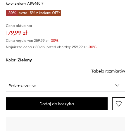
kolor zielony A1W46019
-30%
extra -5% z kodem: OFF*
Cena aktualna:
179,99 zł
Cena regularna:
259,99 zł
-30%
Najniższa cena z 30 dni przed obniżką:
259,99 zł
 -30%
Kolor:
zielony
Tabela rozmiarów
Wybierz rozmiar
Dodaj do koszyka