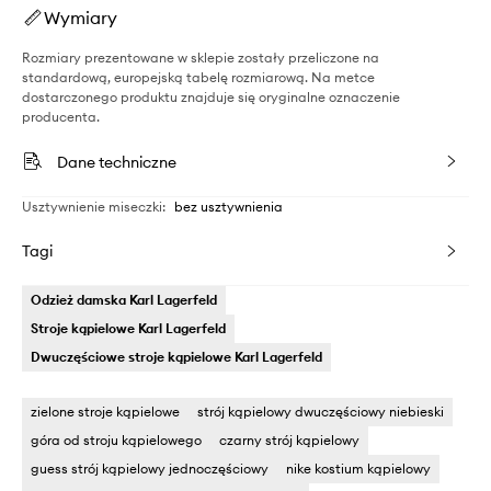
Wymiary
Rozmiary prezentowane w sklepie zostały przeliczone na
standardową, europejską tabelę rozmiarową. Na metce
dostarczonego produktu znajduje się oryginalne oznaczenie
producenta.
Dane techniczne
Usztywnienie miseczki
:
bez usztywnienia
Tagi
Odzież damska Karl Lagerfeld
Stroje kąpielowe Karl Lagerfeld
Dwuczęściowe stroje kąpielowe Karl Lagerfeld
zielone stroje kąpielowe
strój kąpielowy dwuczęściowy niebieski
góra od stroju kąpielowego
czarny strój kąpielowy
guess strój kąpielowy jednoczęściowy
nike kostium kąpielowy