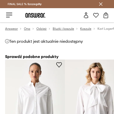
FINAL SALE %
Szczegóły
Oszczędzaj z Answear Club >
Answear
Ona
Odzież
Bluzki i koszule
Koszule
Karl Lager
Ten produkt jest aktualnie niedostępny
Sprawdź podobne produkty