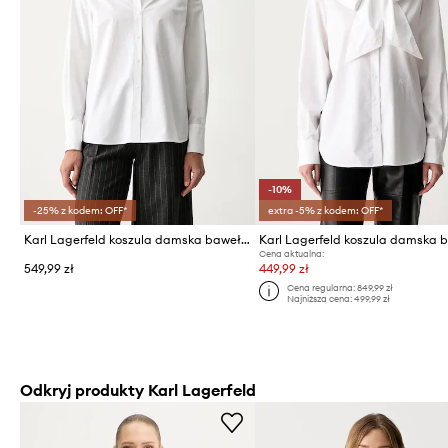
-10%
-25% z kodem: OFF*
extra -5% z kodem: OFF*
Karl Lagerfeld koszula damska bawełniana
Cena aktualna:
549,99 zł
449,99 zł
Cena regularna:
849,99 zł
Najniższa cena:
499,99 zł
Odkryj produkty Karl Lagerfeld