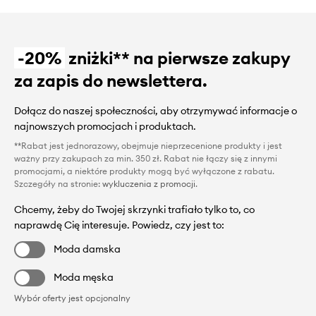
-20%
zniżki** na pierwsze zakupy
za zapis do newslettera.
Dołącz do naszej społeczności, aby otrzymywać informacje o
najnowszych promocjach i produktach.
**Rabat jest jednorazowy, obejmuje nieprzecenione produkty i jest
ważny przy zakupach za min. 350 zł. Rabat nie łączy się z innymi
promocjami, a niektóre produkty mogą być wyłączone z rabatu.
Szczegóły na stronie:
wykluczenia z promocji
.
Chcemy, żeby do Twojej skrzynki trafiało tylko to, co
naprawdę Cię interesuje. Powiedz, czy jest to:
Moda damska
Moda męska
Wybór oferty jest opcjonalny