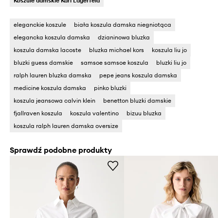
Koszule damskie Karl Lagerfeld
eleganckie koszule
biała koszula damska niegniotąca
elegancka koszula damska
dzianinowa bluzka
koszula damska lacoste
bluzka michael kors
koszula liu jo
bluzki guess damskie
samsoe samsoe koszula
bluzki liu jo
ralph lauren bluzka damska
pepe jeans koszula damska
medicine koszula damska
pinko bluzki
koszula jeansowa calvin klein
benetton bluzki damskie
fjallraven koszula
koszula valentino
bizuu bluzka
koszula ralph lauren damska oversize
Sprawdź podobne produkty