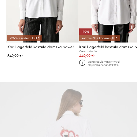
-10%
-25% z kodem: OFF*
extra -5% z kodem: OFF*
Karl Lagerfeld koszula damska bawełniana
Cena aktualna:
549,99 zł
449,99 zł
Cena regularna:
849,99 zł
Najniższa cena:
499,99 zł