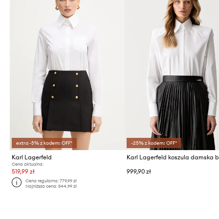
extra -5% z kodem: OFF*
-25% z kodem: OFF*
Karl Lagerfeld
Cena aktualna:
519,99 zł
999,90 zł
Cena regularna:
779,99 zł
Najniższa cena:
544,99 zł