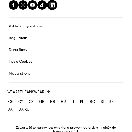
Polityka prywatności
Regulamin
Dane firmy
Twoje Cookies
Mapa strony
WEARETHEANSWEAR IN:
BG
CY
CZ
GR
HR
HU
IT
PL
RO
SI
SK
UA
UA(RU)
Zawartość tej strony jest chroniona prawem autorskim i należy do
Answear.com S.A.