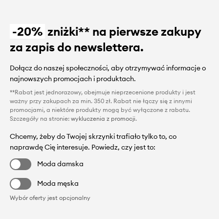
-20%
zniżki** na pierwsze zakupy
za zapis do newslettera.
Dołącz do naszej społeczności, aby otrzymywać informacje o
najnowszych promocjach i produktach.
**Rabat jest jednorazowy, obejmuje nieprzecenione produkty i jest
ważny przy zakupach za min. 350 zł. Rabat nie łączy się z innymi
promocjami, a niektóre produkty mogą być wyłączone z rabatu.
Szczegóły na stronie:
wykluczenia z promocji
.
Chcemy, żeby do Twojej skrzynki trafiało tylko to, co
naprawdę Cię interesuje. Powiedz, czy jest to:
Moda damska
Moda męska
Wybór oferty jest opcjonalny