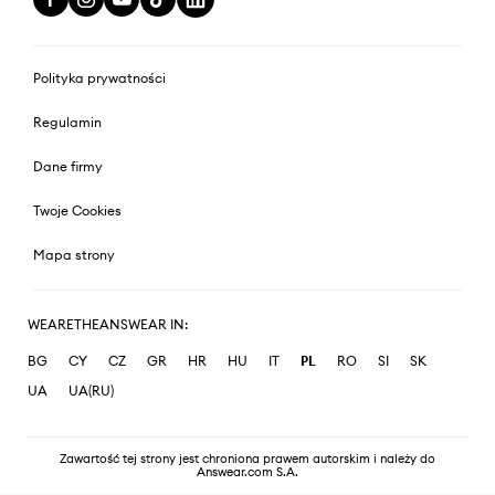
Polityka prywatności
Regulamin
Dane firmy
Twoje Cookies
Mapa strony
WEARETHEANSWEAR IN:
BG
CY
CZ
GR
HR
HU
IT
PL
RO
SI
SK
UA
UA(RU)
Zawartość tej strony jest chroniona prawem autorskim i należy do
Answear.com S.A.