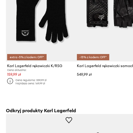
extra -5% z kodem: OFF*
-15% z kodem: OFF*
Karl Lagerfeld rękawiczki K/RSG
Cena aktualna:
159,99 zł
549,99 zł
Cena regularna:
339,99 zł
Najniższa cena:
169,99 zł
Odkryj produkty Karl Lagerfeld