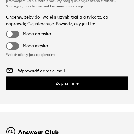
promocjami, a niektóre produkty mogą być wyłączone z rabatu.
Szczegóły na stronie:
wykluczenia z promocji
.
Chcemy, żeby do Twojej skrzynki trafiało tylko to, co
naprawdę Cię interesuje. Powiedz, czy jest to:
Moda damska
Moda męska
Wybór oferty jest opcjonalny
Zapisz mnie
Answear Club