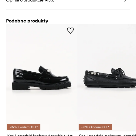
Opinie o produkcie
5.0
1
Podobne produkty
-15% z kodem: OFF*
-15% z kodem: OFF*
Karl Lagerfeld loafersy damskie skórzane Lowell