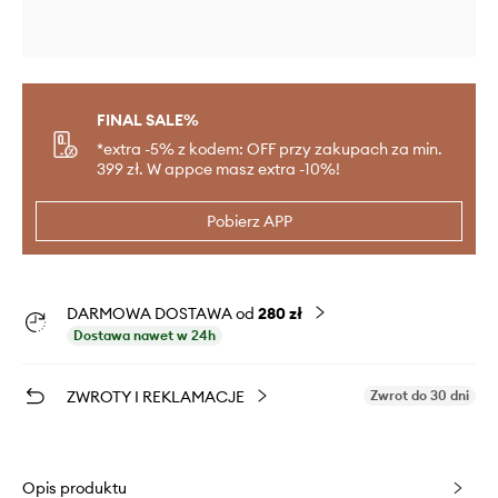
FINAL SALE%
*extra -5% z kodem: OFF przy zakupach za min.
399 zł. W appce masz extra -10%!
Pobierz APP
DARMOWA DOSTAWA od
280 zł
Dostawa nawet w 24h
ZWROTY I REKLAMACJE
Zwrot do 30 dni
Opis produktu