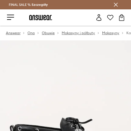
FINAL SALE %
Szczegóły
Oszczędzaj z Answear Club >
Answear
Ona
Obuwie
Mokasyny i półbuty
Mokasyny