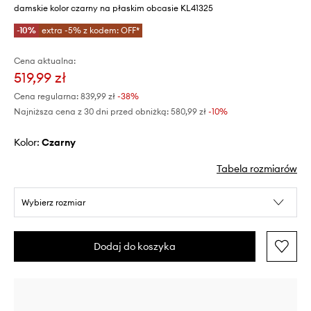
damskie kolor czarny na płaskim obcasie KL41325
-10%
extra -5% z kodem: OFF*
Cena aktualna:
519,99 zł
Cena regularna:
839,99 zł
-38%
Najniższa cena z 30 dni przed obniżką:
580,99 zł
 -10%
Kolor:
czarny
Tabela rozmiarów
Wybierz rozmiar
Dodaj do koszyka