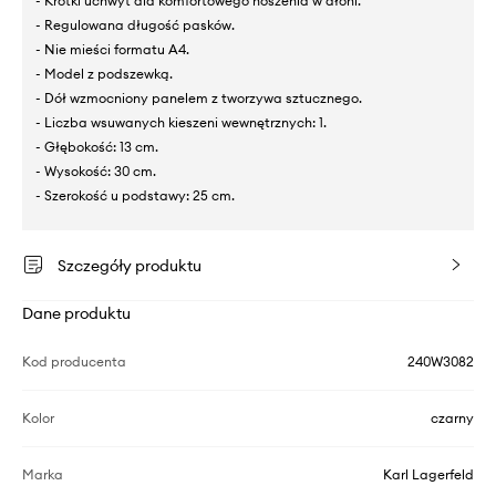
- Krótki uchwyt dla komfortowego noszenia w dłoni.
- Regulowana długość pasków.
- Nie mieści formatu A4.
- Model z podszewką.
- Dół wzmocniony panelem z tworzywa sztucznego.
- Liczba wsuwanych kieszeni wewnętrznych: 1.
- Głębokość: 13 cm.
- Wysokość: 30 cm.
- Szerokość u podstawy: 25 cm.
Szczegóły produktu
Dane produktu
Kod producenta
240W3082
Kolor
czarny
Marka
Karl Lagerfeld