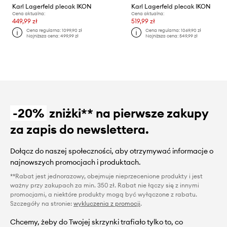
Karl Lagerfeld plecak IKON
Karl Lagerfeld plecak IKON
Cena aktualna:
Cena aktualna:
449,99 zł
519,99 zł
Cena regularna:
1099,90 zł
Cena regularna:
1069,90 zł
Najniższa cena:
499,99 zł
Najniższa cena:
549,99 zł
-20%
zniżki** na pierwsze zakupy
za zapis do newslettera.
Dołącz do naszej społeczności, aby otrzymywać informacje o
najnowszych promocjach i produktach.
**Rabat jest jednorazowy, obejmuje nieprzecenione produkty i jest
ważny przy zakupach za min. 350 zł. Rabat nie łączy się z innymi
promocjami, a niektóre produkty mogą być wyłączone z rabatu.
Szczegóły na stronie:
wykluczenia z promocji
.
Chcemy, żeby do Twojej skrzynki trafiało tylko to, co