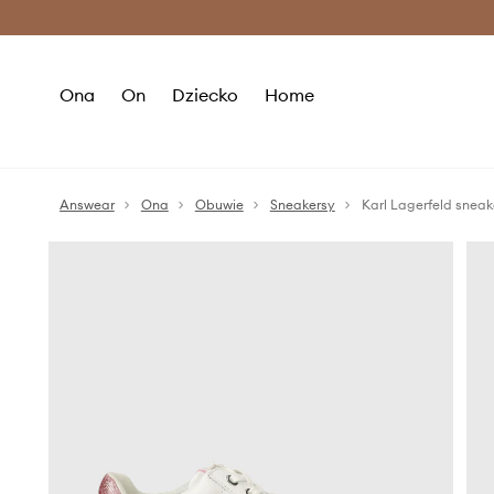
Premium Fashion Benefits >
O
Ona
On
Dziecko
Home
Answear
Ona
Obuwie
Sneakersy
Karl Lagerfeld snea