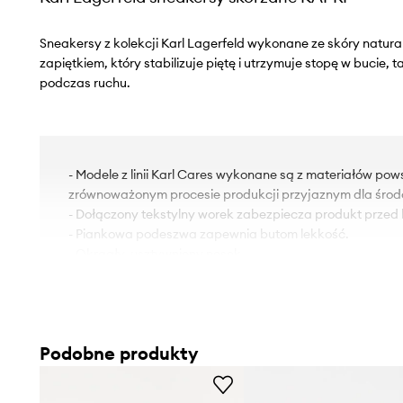
Sneakersy z kolekcji Karl Lagerfeld wykonane ze skóry natura
zapiętkiem, który stabilizuje piętę i utrzymuje stopę w bucie, 
podczas ruchu.
- Modele z linii Karl Cares wykonane są z materiałów po
zrównoważonym procesie produkcji przyjaznym dla środ
- Dołączony tekstylny worek zabezpiecza produkt przed
- Piankowa podeszwa zapewnia butom lekkość.
- Okrągły, usztywniony nosek.
- Usztywniony zapiętek zapewnia doskonałe wsparcie kost
- Model na platformie.
- Wysokość platformy: 4 cm.
- Długość wkładki wynosi: 23 cm.
Podobne produkty
- Wymiary podane dla rozmiaru: 37.