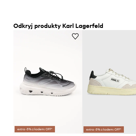
Odkryj produkty Karl Lagerfeld
extra -5% z kodem: OFF*
extra -5% z kodem: OFF*