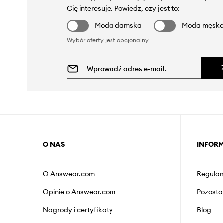
Cię interesuje. Powiedz, czy jest to:
Moda damska
Moda męsk
Wybór oferty jest opcjonalny
O NAS
INFOR
O Answear.com
Regulam
Opinie o Answear.com
Pozosta
Nagrody i certyfikaty
Blog