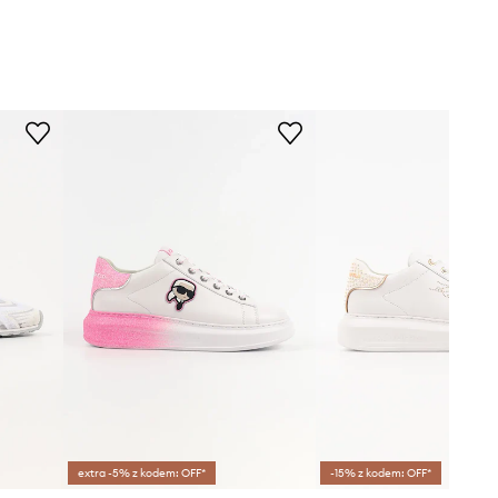
extra -5% z kodem: OFF*
-15% z kodem: OFF*