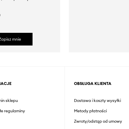
a
Zapisz mnie
MACJE
OBSŁUGA KLIENTA
in sklepu
Dostawa i koszty wysyłki
łe regulaminy
Metody płatności
Zwroty/odstąp od umowy