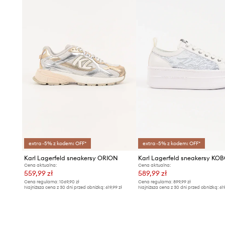
extra -5% z kodem: OFF*
extra -5% z kodem: OFF*
Karl Lagerfeld sneakersy ORION
Karl Lagerfeld sneakersy KO
Cena aktualna:
Cena aktualna:
559,99 zł
589,99 zł
Cena regularna:
1069,90 zł
Cena regularna:
899,99 zł
Najniższa cena z 30 dni przed obniżką:
619,99 zł
Najniższa cena z 30 dni przed obniżką:
61