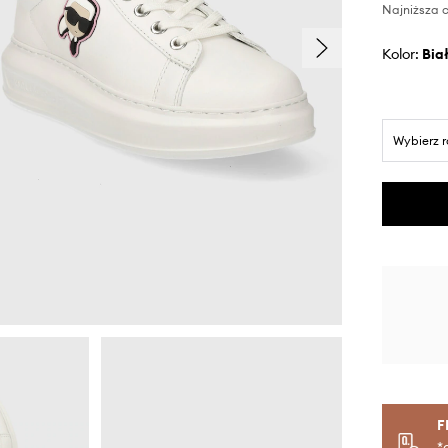
Najniższa c
Kolor:
bia
Wybierz 
F
*