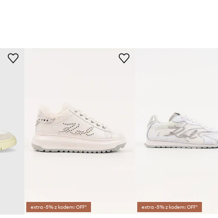
extra -5% z kodem: OFF*
extra -5% z kodem: OFF*