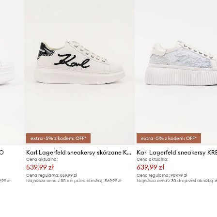
Kolor
Marka
Producent
ID Produktu
extra -5% z kodem: OFF*
extra -5% z kodem: OFF*
BO
Karl Lagerfeld sneakersy skórzane KAPRI
Cena aktualna:
Cena aktualna:
539,99 zł
639,99 zł
Cena regularna:
859,99 zł
Cena regularna:
989,99 zł
9,99 zł
Najniższa cena z 30 dni przed obniżką:
569,99 zł
Najniższa cena z 30 dni przed obniżką:
6