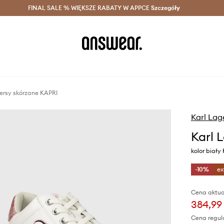
szczędzaj z Answear Club >
FINAL SALE % WIĘKSZE RABATY W APPCE
Dostawa nawet w 24h >
Szczegóły
News
kersy skórzane KAPRI
Karl Lag
Karl 
kolor biał
-10%
ex
Cena aktua
384,99 
Cena regul