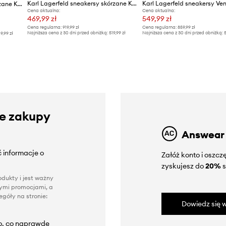
Karl Lagerfeld sneakersy skórzane KAPRI LUG
Karl Lagerfeld sneakersy Ve
Karl Lagerfeld sneakersy skórzane KREW KL
Cena aktualna:
Cena aktualna:
469,99 zł
549,99 zł
Cena regularna:
919,99 zł
Cena regularna:
859,99 zł
Najniższa cena z 30 dni przed obniżką:
519,99 zł
Najniższa cena z 30 dni przed obniżką:
5
9,99 zł
ze zakupy
Answear
 informacje o
Załóż konto i oszc
zyskujesz do
20%
s
dukty i jest ważny
nnymi promocjami, a
góły na stronie:
Dowiedz się w
to, co naprawdę