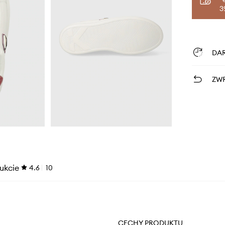
3
DA
ZWR
ukcie
4.6
10
CECHY PRODUKTU