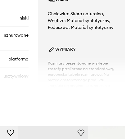
Cholewka: Skóra naturalna,
niski
Wnętrze: Materiał syntetyczny,
Podeszwa: Materiał syntetyczny
sznurowane
WYMIARY
platforma
Rozmiary prezentowane w sklepie
zostały przeliczone na standardową,
europejską tabelę rozmiarową. Na
usztywniony
metce dostarczonego produktu
znajduje się oryginalne oznaczenie
producenta.
Tabela rozmiarów
KL62530N.01P
01P