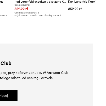
nus
Karl Lagerfeld sneakersy skórzane KAPRI
Cena aktualna:
559,99 zł
859,99 zł
Cena regularna:
899,99 zł
83,99 zł
Najniższa cena z 30 dni przed obniżką:
589,99 zł
 Club
zędzaj przy każdym zakupie. W Answear Club
tałego rabatu od cen regularnych.
ięcej