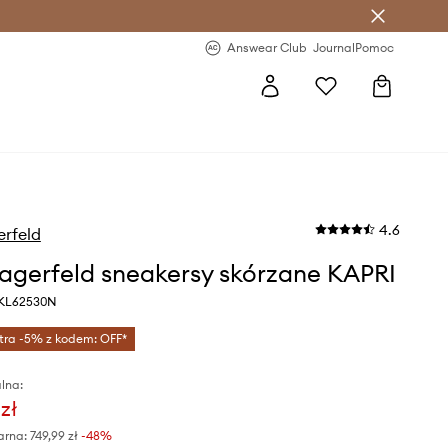
letter >
Regularne nowości >
Answear Club
Journal
Pomoc
4.6
erfeld
Lagerfeld sneakersy skórzane KAPRI
y KL62530N
tra -5% z kodem: OFF*
lna:
zł
arna:
749,99 zł
-48%