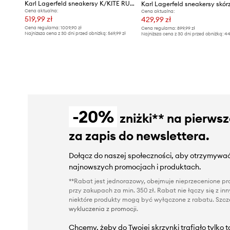
Karl Lagerfeld sneakersy K/KITE RUN
Cena aktualna:
Cena aktualna:
519,99 zł
429,99 zł
Cena regularna:
1009,90 zł
Cena regularna:
899,99 zł
Najniższa cena z 30 dni przed obniżką:
569,99 zł
Najniższa cena z 30 dni przed obniżką:
44
-20%
zniżki** na pierws
za zapis do newslettera.
Dołącz do naszej społeczności, aby otrzymywać
najnowszych promocjach i produktach.
**Rabat jest jednorazowy, obejmuje nieprzecenione pro
przy zakupach za min. 350 zł. Rabat nie łączy się z i
niektóre produkty mogą być wyłączone z rabatu. Szcze
wykluczenia z promocji
.
Chcemy, żeby do Twojej skrzynki trafiało tylko 