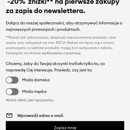
-20%
zniżki** na pierwsze zakupy
za zapis do newslettera.
Dołącz do naszej społeczności, aby otrzymywać informacje o
najnowszych promocjach i produktach.
**Rabat jest jednorazowy, obejmuje nieprzecenione produkty i jest
ważny przy zakupach za min. 350 zł. Rabat nie łączy się z innymi
promocjami, a niektóre produkty mogą być wyłączone z rabatu.
Szczegóły na stronie:
wykluczenia z promocji
.
Chcemy, żeby do Twojej skrzynki trafiało tylko to, co
naprawdę Cię interesuje. Powiedz, czy jest to:
Moda damska
Moda męska
Wybór oferty jest opcjonalny
Zapisz mnie