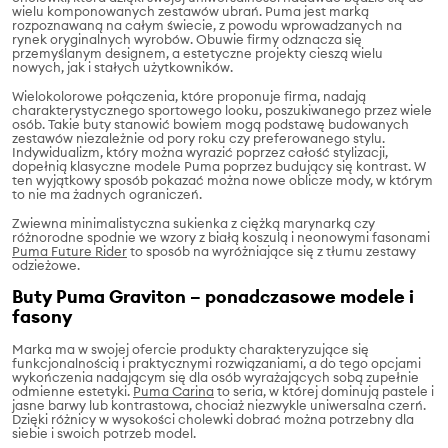
wielu komponowanych zestawów ubrań. Puma jest marką
rozpoznawaną na całym świecie, z powodu wprowadzanych na
rynek oryginalnych wyrobów. Obuwie firmy odznacza się
przemyślanym designem, a estetyczne projekty cieszą wielu
nowych, jak i stałych użytkowników.
Wielokolorowe połączenia, które proponuje firma, nadają
charakterystycznego sportowego looku, poszukiwanego przez wiele
osób. Takie buty stanowić bowiem mogą podstawę budowanych
zestawów niezależnie od pory roku czy preferowanego stylu.
Indywidualizm, który można wyrazić poprzez całość stylizacji,
dopełnią klasyczne modele Puma poprzez budujący się kontrast. W
ten wyjątkowy sposób pokazać można nowe oblicze mody, w którym
to nie ma żadnych ograniczeń.
Zwiewna minimalistyczna sukienka z ciężką marynarką czy
różnorodne spodnie we wzory z białą koszulą i neonowymi fasonami
Puma Future Rider
to sposób na wyróżniające się z tłumu zestawy
odzieżowe.
Buty Puma Graviton – ponadczasowe modele i
fasony
Marka ma w swojej ofercie produkty charakteryzujące się
funkcjonalnością i praktycznymi rozwiązaniami, a do tego opcjami
wykończenia nadającym się dla osób wyrażających sobą zupełnie
odmienne estetyki.
Puma Carina
to seria, w której dominują pastele i
jasne barwy lub kontrastowa, chociaż niezwykle uniwersalna czerń.
Dzięki różnicy w wysokości cholewki dobrać można potrzebny dla
siebie i swoich potrzeb model.