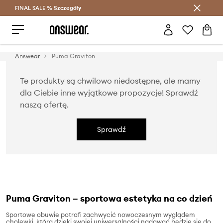
FINAL SALE %
Szczegóły
Oszczędzaj z Answear Club >
Answear
Puma Graviton
Te produkty są chwilowo niedostępne, ale mamy
dla Ciebie inne wyjątkowe propozycje! Sprawdź
naszą ofertę.
Sprawdź
Puma Graviton – sportowa estetyka na co dzień
Sportowe obuwie potrafi zachwycić nowoczesnym wyglądem
cholewki, która dzięki swojej uniwersalności nadawać będzie się do