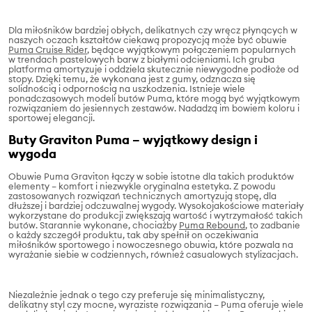
Dla miłośników bardziej obłych, delikatnych czy wręcz płynących w
naszych oczach kształtów ciekawą propozycją może być obuwie
Puma Cruise Rider
, będące wyjątkowym połączeniem popularnych
w trendach pastelowych barw z białymi odcieniami. Ich gruba
platforma amortyzuje i oddziela skutecznie niewygodne podłoże od
stopy. Dzięki temu, że wykonana jest z gumy, odznacza się
solidnością i odpornością na uszkodzenia. Istnieje wiele
ponadczasowych modeli butów Puma, które mogą być wyjątkowym
rozwiązaniem do jesiennych zestawów. Nadadzą im bowiem koloru i
sportowej elegancji.
Buty Graviton Puma – wyjątkowy design i
wygoda
Obuwie Puma Graviton łączy w sobie istotne dla takich produktów
elementy – komfort i niezwykle oryginalna estetyka. Z powodu
zastosowanych rozwiązań technicznych amortyzują stopę, dla
dłuższej i bardziej odczuwalnej wygody. Wysokojakościowe materiały
wykorzystane do produkcji zwiększają wartość i wytrzymałość takich
butów. Starannie wykonane, chociażby
Puma Rebound
, to zadbanie
o każdy szczegół produktu, tak aby spełnił on oczekiwania
miłośników sportowego i nowoczesnego obuwia, które pozwala na
wyrażanie siebie w codziennych, również casualowych stylizacjach.
Niezależnie jednak o tego czy preferuje się minimalistyczny,
delikatny styl czy mocne, wyraziste rozwiązania – Puma oferuje wiele