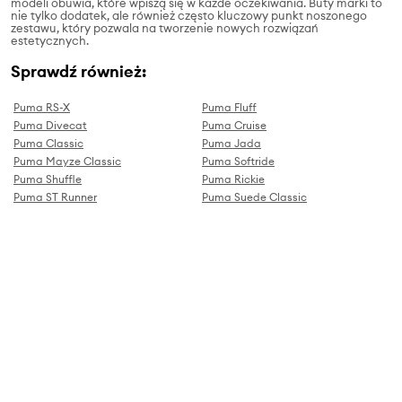
modeli obuwia, które wpiszą się w każde oczekiwania. Buty marki to
nie tylko dodatek, ale również często kluczowy punkt noszonego
zestawu, który pozwala na tworzenie nowych rozwiązań
estetycznych.
Sprawdź również:
Puma RS-X
Puma Fluff
Puma Divecat
Puma Cruise
Puma Classic
Puma Jada
Puma Mayze Classic
Puma Softride
Puma Shuffle
Puma Rickie
Puma ST Runner
Puma Suede Classic