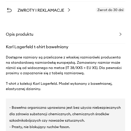
ZWROTY I REKLAMACJE
Zwrot do 30 dni
Opis produktu
Karl Lagerfeld t-shirt bawełniany
Dostępne rozmiary są przeliczone z włoskiej rozmiarówki producenta
na standardową rozmiarówkę europejską. Zamawiany rozmiar może
różnić się od widocznego na metce (IT 38/XXS = EU XS). Dla pewności
prosimy o zapoznanie się z tabelą rozmiarową.
T-shirt z kolekcji Karl Lagerfeld. Model wykonany z bawełnianej,
elastycznej dzianiny.
- Bawełna organiczna uprawiana jest bez użycia niebezpiecznych
dla zdrowia substancji chemicznych, chemicznych środków
szkodnikobójczych czy nawozów sztucznych.
- Prosty, nie blokujący ruchów fason.