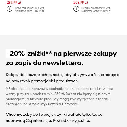
289,99 zł
208,99 zł
Cena regularna:
364,99 zł
Cena regularna:
299,99 zł
Najniższa cena:
309,99 zł
Najniższa cena:
223,99 zł
-20%
zniżki** na pierwsze zakupy
za zapis do newslettera.
Dołącz do naszej społeczności, aby otrzymywać informacje o
najnowszych promocjach i produktach.
**Rabat jest jednorazowy, obejmuje nieprzecenione produkty i jest
ważny przy zakupach za min. 350 zł. Rabat nie łączy się z innymi
promocjami, a niektóre produkty mogą być wyłączone z rabatu.
Szczegóły na stronie:
wykluczenia z promocji
.
Chcemy, żeby do Twojej skrzynki trafiało tylko to, co
naprawdę Cię interesuje. Powiedz, czy jest to: