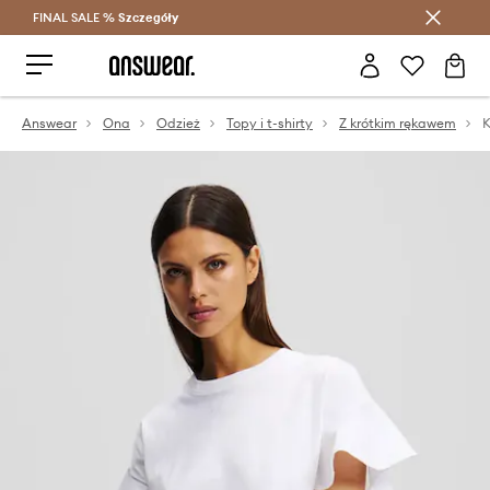
FINAL SALE %
Szczegóły
Oszczędzaj z Answear Club >
Answear
Ona
Odzież
Topy i t-shirty
Z krótkim rękawem
K