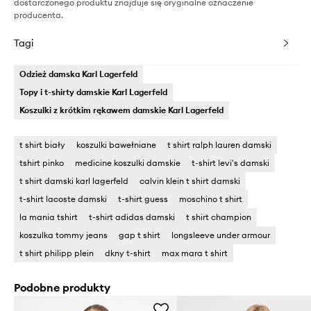
dostarczonego produktu znajduje się oryginalne oznaczenie
producenta.
Tagi
Odzież damska Karl Lagerfeld
Topy i t-shirty damskie Karl Lagerfeld
Koszulki z krótkim rękawem damskie Karl Lagerfeld
t shirt biały
koszulki bawełniane
t shirt ralph lauren damski
tshirt pinko
medicine koszulki damskie
t-shirt levi's damski
t shirt damski karl lagerfeld
calvin klein t shirt damski
t-shirt lacoste damski
t-shirt guess
moschino t shirt
la mania tshirt
t-shirt adidas damski
t shirt champion
koszulka tommy jeans
gap t shirt
longsleeve under armour
t shirt philipp plein
dkny t-shirt
max mara t shirt
Podobne produkty