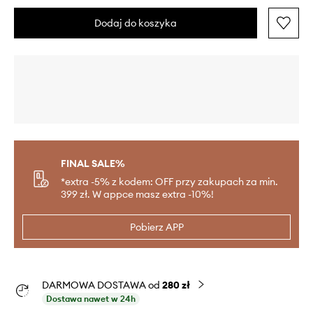
Dodaj do koszyka
FINAL SALE%
*extra -5% z kodem: OFF przy zakupach za min.
399 zł. W appce masz extra -10%!
Pobierz APP
DARMOWA DOSTAWA od
280 zł
Dostawa nawet w 24h