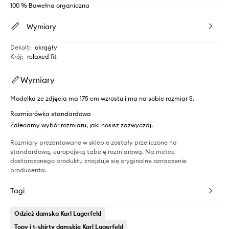
100 % Bawełna organiczna
Wymiary
Dekolt
:
okrągły
Krój
:
relaxed fit
Wymiary
Modelka ze zdjęcia ma 175 cm wzrostu i ma na sobie rozmiar S.
Rozmiarówka standardowa
Zalecamy wybór rozmiaru, jaki nosisz zazwyczaj.
Rozmiary prezentowane w sklepie zostały przeliczone na
standardową, europejską tabelę rozmiarową. Na metce
dostarczonego produktu znajduje się oryginalne oznaczenie
producenta.
Tagi
Odzież damska Karl Lagerfeld
Topy i t-shirty damskie Karl Lagerfeld