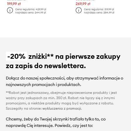
199,99 zł
269,99 zł
Cena regularna:
429,99 zł
Cena regularna:
319,99 zł
Najniższa cena:
244,99 zł
Najniższa cena:
284,99 zł
-20%
zniżki** na pierwsze zakupy
za zapis do newslettera.
Dołącz do naszej społeczności, aby otrzymywać informacje o
najnowszych promocjach i produktach.
**Rabat jest jednorazowy, obejmuje nieprzecenione produkty i jest
ważny przy zakupach za min. 350 zł. Rabat nie łączy się z innymi
promocjami, a niektóre produkty mogą być wyłączone z rabatu.
Szczegóły na stronie:
wykluczenia z promocji
.
Chcemy, żeby do Twojej skrzynki trafiało tylko to, co
naprawdę Cię interesuje. Powiedz, czy jest to: