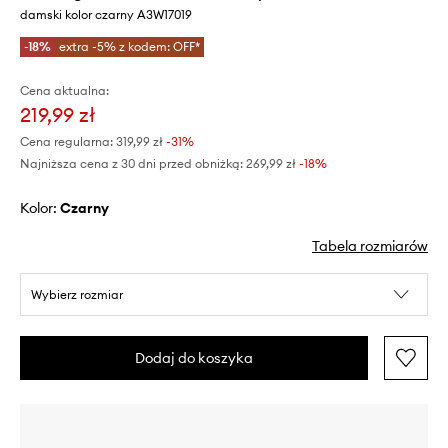
damski kolor czarny A3W17019
-18%
extra -5% z kodem: OFF*
Cena aktualna:
219,99 zł
Cena regularna:
319,99 zł
-31%
Najniższa cena z 30 dni przed obniżką:
269,99 zł
 -18%
Kolor:
czarny
Tabela rozmiarów
Wybierz rozmiar
Dodaj do koszyka