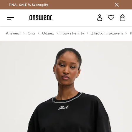
FINAL SALE %
Szczegóły
Oszczędzaj z Answear Club >
Answear
Ona
Odzież
Topy i t-shirty
Z krótkim rękawem
K