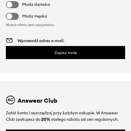
Moda damska
Moda męska
Wybór oferty jest opcjonalny
Zapisz mnie
Answear Club
Załóż konto i oszczędzaj przy każdym zakupie. W Answear
Club zyskujesz do
20%
stałego rabatu od cen regularnych.