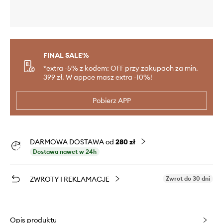
FINAL SALE%
*extra -5% z kodem: OFF przy zakupach za min.
399 zł. W appce masz extra -10%!
Pobierz APP
DARMOWA DOSTAWA od
280 zł
Dostawa nawet w 24h
ZWROTY I REKLAMACJE
Zwrot do 30 dni
Opis produktu