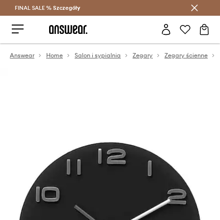
FINAL SALE %
Szczegóły
Oszczędzaj z Answear Club >
Answear
Home
Salon i sypialnia
Zegary
Zegary ścienne