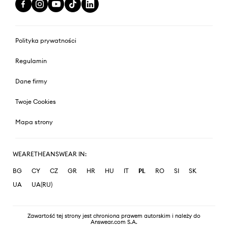
Polityka prywatności
Regulamin
Dane firmy
Twoje Cookies
Mapa strony
WEARETHEANSWEAR IN:
BG
CY
CZ
GR
HR
HU
IT
PL
RO
SI
SK
UA
UA(RU)
Zawartość tej strony jest chroniona prawem autorskim i należy do
Answear.com S.A.