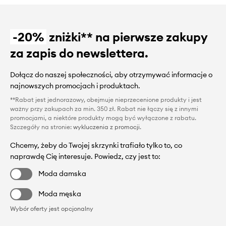
-20%
zniżki** na pierwsze zakupy
za zapis do newslettera.
Dołącz do naszej społeczności, aby otrzymywać informacje o
najnowszych promocjach i produktach.
**Rabat jest jednorazowy, obejmuje nieprzecenione produkty i jest
ważny przy zakupach za min. 350 zł. Rabat nie łączy się z innymi
promocjami, a niektóre produkty mogą być wyłączone z rabatu.
Szczegóły na stronie:
wykluczenia z promocji
.
Chcemy, żeby do Twojej skrzynki trafiało tylko to, co
naprawdę Cię interesuje. Powiedz, czy jest to:
Moda damska
Moda męska
Wybór oferty jest opcjonalny