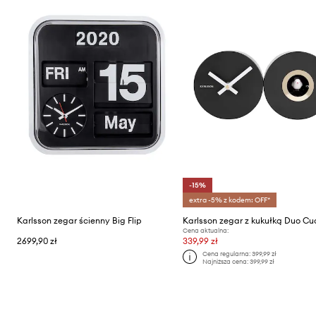
-15%
extra -5% z kodem: OFF*
Karlsson zegar ścienny Big Flip
Karlsson zegar z kukułką Duo C
Cena aktualna:
2699,90 zł
339,99 zł
Cena regularna:
399,99 zł
Najniższa cena:
399,99 zł