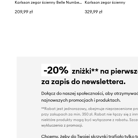
Karlsson zegar ścienny Belle Numbers
Karlsson zegar ścienny
209,99 zł
329,99 zł
-20%
zniżki** na pierws
za zapis do newslettera.
Dołącz do naszej społeczności, aby otrzymywać
najnowszych promocjach i produktach.
**Rabat jest jednorazowy, obejmuje nieprzecenione pro
przy zakupach za min. 350 zł. Rabat nie łączy się z i
niektóre produkty mogą być wyłączone z rabatu. Szcze
wykluczenia z promocji
.
Chcemy, żeby do Twojej skrzynki trafiało tylko 