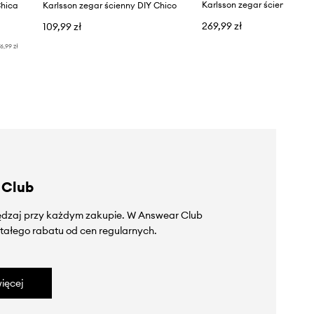
Chica
Karlsson zegar ścienny DIY Chico
269,99 zł
109,99 zł
6,99 zł
 Club
zędzaj przy każdym zakupie. W Answear Club
tałego rabatu od cen regularnych.
ięcej