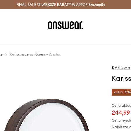
szczędzaj z Answear Club >
FINAL SALE % WIĘKSZE RABATY W APPCE
Dostawa nawet w 24h >
Szczegóły
News
ne
Karlsson zegar ścienny Ancho
Karlsson
Karls
extra -5%
Cena aktua
244,99 
Cena regul
Najniższa c