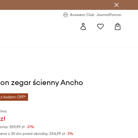
letter >
Regularne nowości >
Answear Club
Journal
Pomoc
son zegar ścienny Ancho
 z kodem: OFF*
lna:
zł
arna:
359,99 zł
-31%
ena z 30 dni przed obniżką:
254,99 zł
 -3%