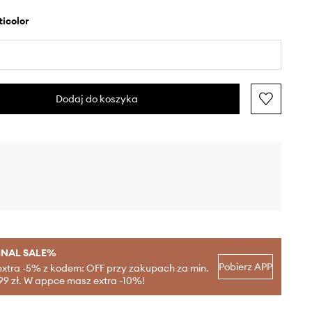
lticolor
Dodaj do koszyka
INAL SALE%
Pobierz APP
extra -5% z kodem: OFF przy zakupach za min.
99 zł. W appce masz extra -10%!