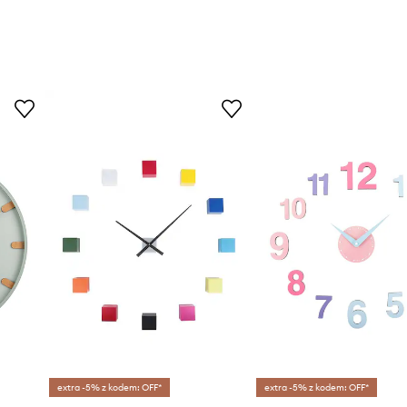
extra -5% z kodem: OFF*
extra -5% z kodem: OFF*