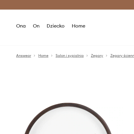
Premium Fashion Benefits >
O
Ona
On
Dziecko
Home
Answear
Home
Salon i sypialnia
Zegary
Zegary ścien