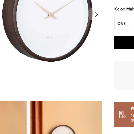
Kolor:
mu
ONE
F
*
3