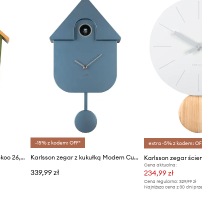
-15% z kodem: OFF*
extra -5% z kodem: OFF*
Karlsson zegar z kukułką Cuckoo 26,4 x 10,5 cm
Karlsson zegar z kukułką Modern Cuckoo Metallic
Karlsson zegar ścienny Arlo
Cena aktualna:
339,99 zł
234,99 zł
Cena regularna:
329,99 zł
Najniższa cena z 30 dni przed obniżką