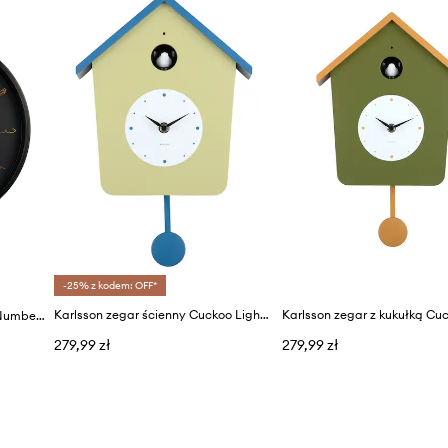
-25% z kodem: OFF*
Karlsson zegar ścienny Cuckoo Light 26,5 cm
Karlsson zegar ścienny Belle Numbers
279,99 zł
279,99 zł