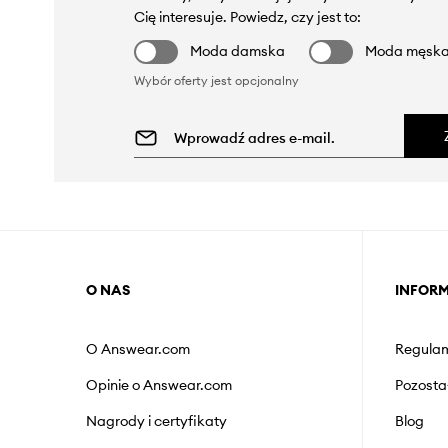
Cię interesuje. Powiedz, czy jest to:
Moda damska
Moda męsk
Wybór oferty jest opcjonalny
O NAS
INFOR
O Answear.com
Regulam
Opinie o Answear.com
Pozosta
Nagrody i certyfikaty
Blog