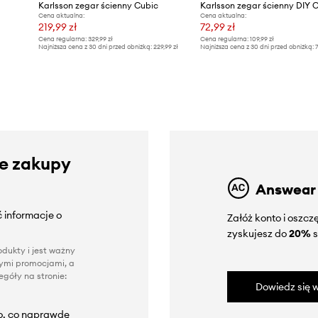
Karlsson zegar ścienny Cubic
Karlsson zegar ścienny DIY 
Cena aktualna:
Cena aktualna:
219,99 zł
72,99 zł
Cena regularna:
329,99 zł
Cena regularna:
109,99 zł
Najniższa cena z 30 dni przed obniżką:
229,99 zł
Najniższa cena z 30 dni przed obniżką:
7
ze zakupy
Answear
 informacje o
Załóż konto i oszc
zyskujesz do
20%
s
dukty i jest ważny
nnymi promocjami, a
góły na stronie:
Dowiedz się w
to, co naprawdę