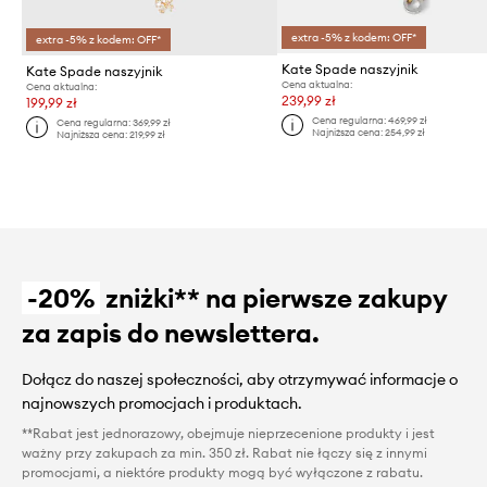
extra -5% z kodem: OFF*
extra -5% z kodem: OFF*
Kate Spade naszyjnik
Kate Spade naszyjnik
Cena aktualna:
Cena aktualna:
239,99 zł
199,99 zł
Cena regularna:
469,99 zł
Cena regularna:
369,99 zł
Najniższa cena:
254,99 zł
Najniższa cena:
219,99 zł
-20%
zniżki** na pierwsze zakupy
za zapis do newslettera.
Dołącz do naszej społeczności, aby otrzymywać informacje o
najnowszych promocjach i produktach.
**Rabat jest jednorazowy, obejmuje nieprzecenione produkty i jest
ważny przy zakupach za min. 350 zł. Rabat nie łączy się z innymi
promocjami, a niektóre produkty mogą być wyłączone z rabatu.