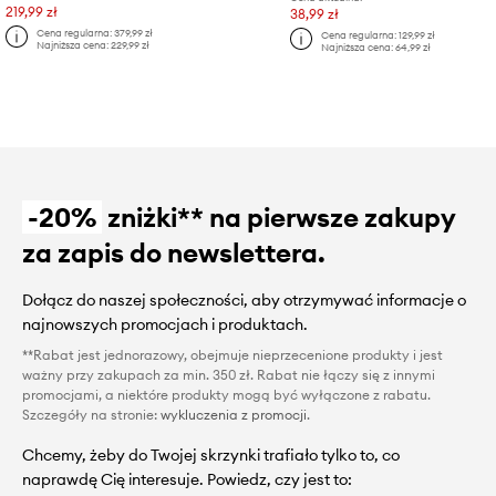
219,99 zł
38,99 zł
Cena regularna:
379,99 zł
Cena regularna:
129,99 zł
Najniższa cena:
229,99 zł
Najniższa cena:
64,99 zł
-20%
zniżki** na pierwsze zakupy
za zapis do newslettera.
Dołącz do naszej społeczności, aby otrzymywać informacje o
najnowszych promocjach i produktach.
**Rabat jest jednorazowy, obejmuje nieprzecenione produkty i jest
ważny przy zakupach za min. 350 zł. Rabat nie łączy się z innymi
promocjami, a niektóre produkty mogą być wyłączone z rabatu.
Szczegóły na stronie:
wykluczenia z promocji
.
Chcemy, żeby do Twojej skrzynki trafiało tylko to, co
naprawdę Cię interesuje. Powiedz, czy jest to: