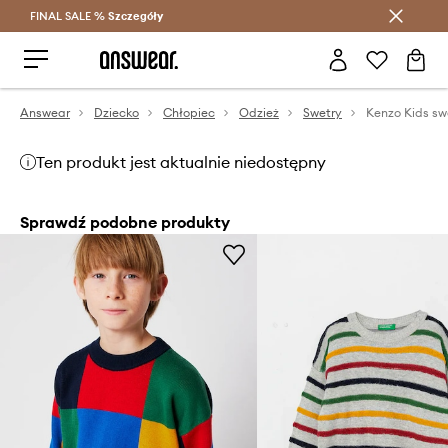
FINAL SALE %
Szczegóły
Oszczędzaj z Answear Club >
Answear
Dziecko
Chłopiec
Odzież
Swetry
Kenzo Kids sw
Ten produkt jest aktualnie niedostępny
Sprawdź podobne produkty