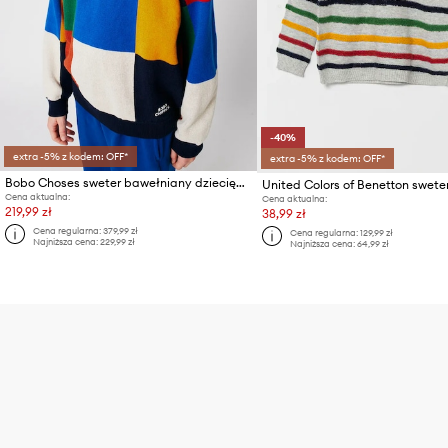
-40%
extra -5% z kodem: OFF*
extra -5% z kodem: OFF*
Bobo Choses sweter bawełniany dziecięcy Multicolor Tiles
Cena aktualna:
Cena aktualna:
219,99 zł
38,99 zł
Cena regularna:
379,99 zł
Cena regularna:
129,99 zł
Najniższa cena:
229,99 zł
Najniższa cena:
64,99 zł