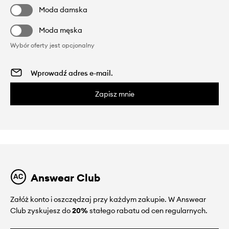
Moda damska
Moda męska
Wybór oferty jest opcjonalny
Zapisz mnie
Answear Club
Załóż konto i oszczędzaj przy każdym zakupie. W Answear
Club zyskujesz do
20%
stałego rabatu od cen regularnych.