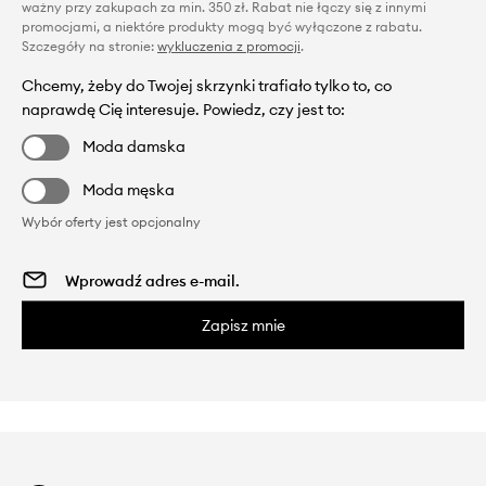
ważny przy zakupach za min. 350 zł. Rabat nie łączy się z innymi
promocjami, a niektóre produkty mogą być wyłączone z rabatu.
Szczegóły na stronie:
wykluczenia z promocji
.
Chcemy, żeby do Twojej skrzynki trafiało tylko to, co
naprawdę Cię interesuje. Powiedz, czy jest to:
Moda damska
Moda męska
Wybór oferty jest opcjonalny
Zapisz mnie