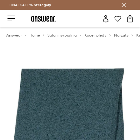
FINAL SALE %
Szczegóły
Oszczędzaj z Answear Club >
Answear
Home
Salon i sypialnia
Koce i pledy
Narzuty
Ke