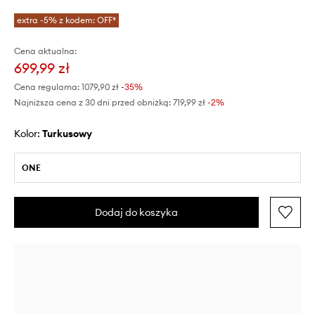
extra -5% z kodem: OFF*
Cena aktualna:
699,99 zł
Cena regularna:
1079,90 zł
-35%
Najniższa cena z 30 dni przed obniżką:
719,99 zł
 -2%
Kolor:
turkusowy
ONE
Dodaj do koszyka