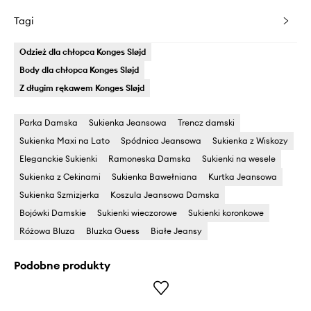
Tagi
Odzież dla chłopca Konges Sløjd
Body dla chłopca Konges Sløjd
Z długim rękawem Konges Sløjd
Parka Damska
Sukienka Jeansowa
Trencz damski
Sukienka Maxi na Lato
Spódnica Jeansowa
Sukienka z Wiskozy
Eleganckie Sukienki
Ramoneska Damska
Sukienki na wesele
Sukienka z Cekinami
Sukienka Bawełniana
Kurtka Jeansowa
Sukienka Szmizjerka
Koszula Jeansowa Damska
Bojówki Damskie
Sukienki wieczorowe
Sukienki koronkowe
Różowa Bluza
Bluzka Guess
Białe Jeansy
Podobne produkty