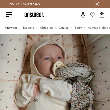
FINAL SALE %
Szczegóły
Oszczędzaj z Answear Club >
Answear
Dziecko
Chłopiec
Odzież
Body