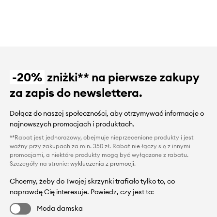
-20%
zniżki** na pierwsze zakupy
za zapis do newslettera.
Dołącz do naszej społeczności, aby otrzymywać informacje o
najnowszych promocjach i produktach.
**Rabat jest jednorazowy, obejmuje nieprzecenione produkty i jest
ważny przy zakupach za min. 350 zł. Rabat nie łączy się z innymi
promocjami, a niektóre produkty mogą być wyłączone z rabatu.
Szczegóły na stronie:
wykluczenia z promocji
.
Chcemy, żeby do Twojej skrzynki trafiało tylko to, co
naprawdę Cię interesuje. Powiedz, czy jest to:
Moda damska