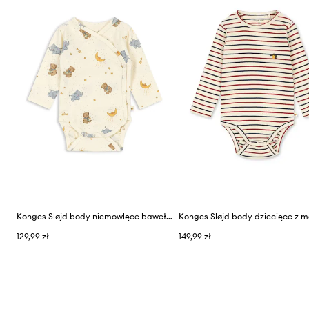
Konges Sløjd body niemowlęce bawełniane z elastanem BASIC LS NEWBORN BODY GOTS
129,99 zł
149,99 zł