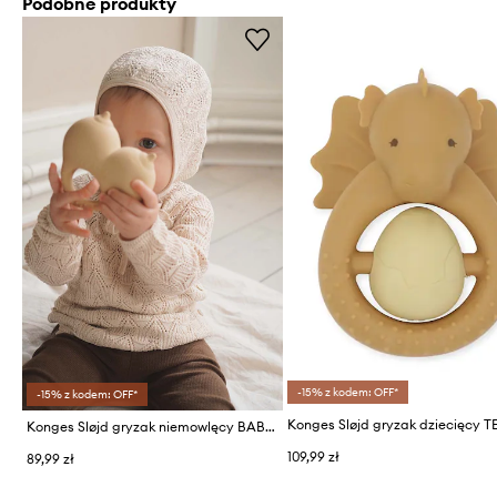
Podobne produkty
-15% z kodem: OFF*
-15% z kodem: OFF*
Konges Sløjd gryzak niemowlęcy BABS TEETHER
109,99 zł
89,99 zł