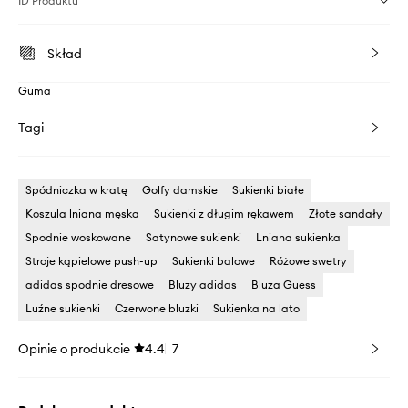
ID Produktu
Skład
Guma
Tagi
Spódniczka w kratę
Golfy damskie
Sukienki białe
Koszula lniana męska
Sukienki z długim rękawem
Złote sandały
Spodnie woskowane
Satynowe sukienki
Lniana sukienka
Stroje kąpielowe push-up
Sukienki balowe
Różowe swetry
adidas spodnie dresowe
Bluzy adidas
Bluza Guess
Luźne sukienki
Czerwone bluzki
Sukienka na lato
Opinie o produkcie
4.4
7