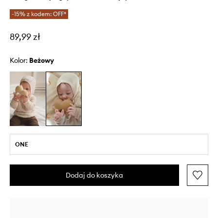
-15% z kodem: OFF*
89,99 zł
Kolor:
beżowy
ONE
Dodaj do koszyka