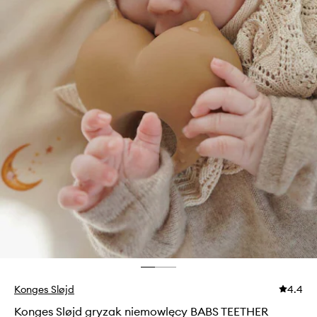
Konges Sløjd
4.4
Konges Sløjd gryzak niemowlęcy BABS TEETHER