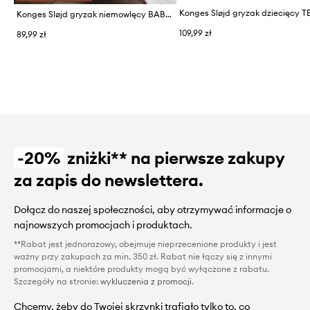
Konges Sløjd gryzak niemowlęcy BABS TEETHER
109,99 zł
89,99 zł
-20%
zniżki** na pierwsze zakupy
za zapis do newslettera.
Dołącz do naszej społeczności, aby otrzymywać informacje o
najnowszych promocjach i produktach.
**Rabat jest jednorazowy, obejmuje nieprzecenione produkty i jest
ważny przy zakupach za min. 350 zł. Rabat nie łączy się z innymi
promocjami, a niektóre produkty mogą być wyłączone z rabatu.
Szczegóły na stronie:
wykluczenia z promocji
.
Chcemy, żeby do Twojej skrzynki trafiało tylko to, co