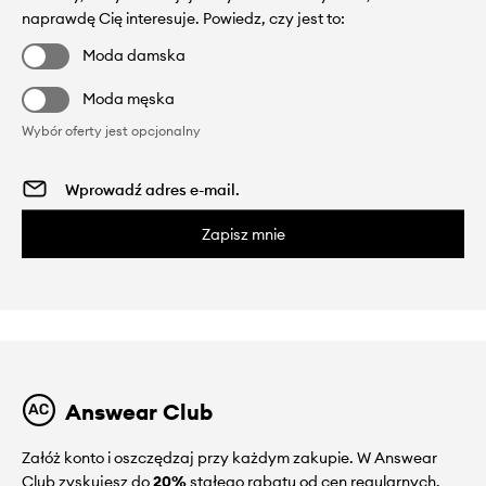
naprawdę Cię interesuje. Powiedz, czy jest to:
Moda damska
Moda męska
Wybór oferty jest opcjonalny
Zapisz mnie
Answear Club
Załóż konto i oszczędzaj przy każdym zakupie. W Answear
Club zyskujesz do
20%
stałego rabatu od cen regularnych.