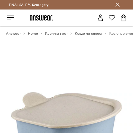
FINAL SALE %
Szczegóły
Oszczędzaj z Answear Club >
Answear
Home
Kuchnia i bar
Kosze na śmieci