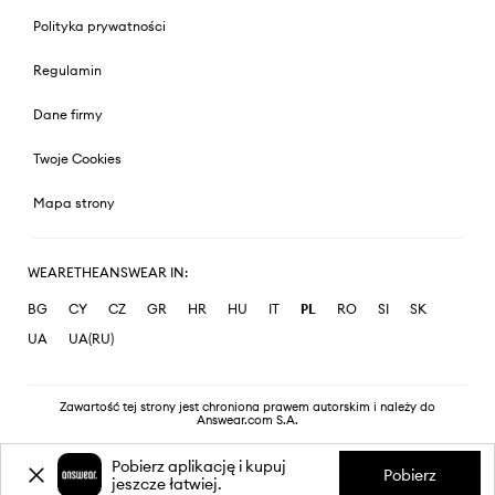
Polityka prywatności
Regulamin
Dane firmy
Twoje Cookies
Mapa strony
WEARETHEANSWEAR IN:
BG
CY
CZ
GR
HR
HU
IT
PL
RO
SI
SK
UA
UA(RU)
Zawartość tej strony jest chroniona prawem autorskim i należy do
Answear.com S.A.
Pobierz aplikację i kupuj
Pobierz
jeszcze łatwiej.