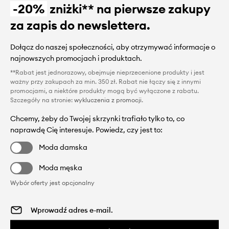
-20%
zniżki** na pierwsze zakupy
za zapis do newslettera.
Dołącz do naszej społeczności, aby otrzymywać informacje o
najnowszych promocjach i produktach.
**Rabat jest jednorazowy, obejmuje nieprzecenione produkty i jest
ważny przy zakupach za min. 350 zł. Rabat nie łączy się z innymi
promocjami, a niektóre produkty mogą być wyłączone z rabatu.
Szczegóły na stronie:
wykluczenia z promocji
.
Chcemy, żeby do Twojej skrzynki trafiało tylko to, co
naprawdę Cię interesuje. Powiedz, czy jest to:
Moda damska
Moda męska
Wybór oferty jest opcjonalny