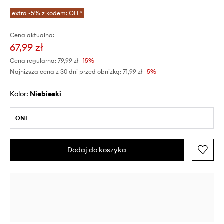
extra -5% z kodem: OFF*
Cena aktualna:
67,99 zł
Cena regularna:
79,99 zł
-15%
Najniższa cena z 30 dni przed obniżką:
71,99 zł
 -5%
Kolor:
niebieski
ONE
Dodaj do koszyka