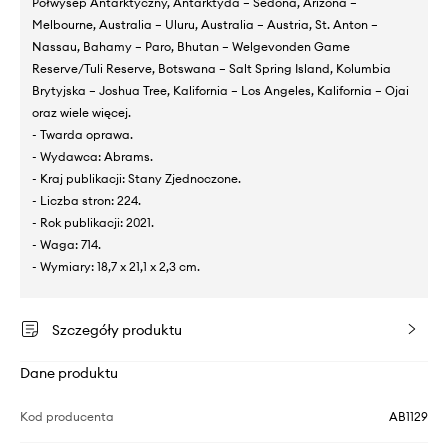
Półwysep Antarktyczny, Antarktyda – Sedona, Arizona –
Melbourne, Australia – Uluru, Australia – Austria, St. Anton –
Nassau, Bahamy – Paro, Bhutan – Welgevonden Game
Reserve/Tuli Reserve, Botswana – Salt Spring Island, Kolumbia
Brytyjska – Joshua Tree, Kalifornia – Los Angeles, Kalifornia – Ojai
oraz wiele więcej.
- Twarda oprawa.
- Wydawca: Abrams.
- Kraj publikacji: Stany Zjednoczone.
- Liczba stron: 224.
- Rok publikacji: 2021.
- Waga: 714.
- Wymiary: 18,7 x 21,1 x 2,3 cm.
Szczegóły produktu
Dane produktu
Kod producenta
AB1129