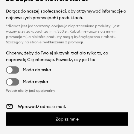
Dołącz do naszej społeczności, aby otrzymywać informacje o
najnowszych promocjach i produktach.
**Rabat jest jednorazowy, obejmuje nieprzecenione produkty i jest
ważny przy zakupach za min. 350 zł. Rabat nie łączy się z innymi
promocjami, a niektóre produkty mogą być wyłączone z rabatu.
Szczegóły na stronie:
wykluczenia z promocji
.
Chcemy, żeby do Twojej skrzynki trafiało tylko to, co
naprawdę Cię interesuje. Powiedz, czy jest to:
Moda damska
Moda męska
Wybór oferty jest opcjonalny
Zapisz mnie