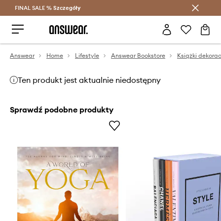
FINAL SALE %
Szczegóły
Oszczędzaj z Answear Club >
Answear
Home
Lifestyle
Answear Bookstore
Książki dekora
Ten produkt jest aktualnie niedostępny
Sprawdź podobne produkty