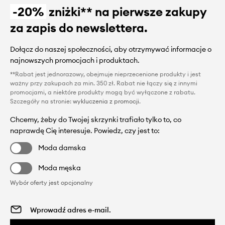
-20%
zniżki** na pierwsze zakupy
za zapis do newslettera.
Dołącz do naszej społeczności, aby otrzymywać informacje o
najnowszych promocjach i produktach.
**Rabat jest jednorazowy, obejmuje nieprzecenione produkty i jest
ważny przy zakupach za min. 350 zł. Rabat nie łączy się z innymi
promocjami, a niektóre produkty mogą być wyłączone z rabatu.
Szczegóły na stronie:
wykluczenia z promocji
.
Chcemy, żeby do Twojej skrzynki trafiało tylko to, co
naprawdę Cię interesuje. Powiedz, czy jest to:
Moda damska
Moda męska
Wybór oferty jest opcjonalny