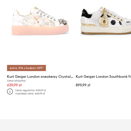
extra -5% z kodem: OFF*
Kurt Geiger London sneakersy Crystal Toecap Cupsole
Cena aktualna:
639,99 zł
899,99 zł
Cena regularna:
939,99 zł
Najniższa cena:
669,99 zł