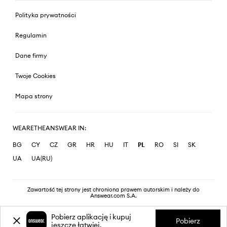
Polityka prywatności
Regulamin
Dane firmy
Twoje Cookies
Mapa strony
WEARETHEANSWEAR IN:
BG
CY
CZ
GR
HR
HU
IT
PL
RO
SI
SK
UA
UA(RU)
Zawartość tej strony jest chroniona prawem autorskim i należy do
Answear.com S.A.
Pobierz aplikację i kupuj
Pobierz
jeszcze łatwiej.