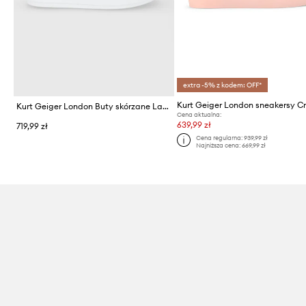
extra -5% z kodem: OFF*
Kurt Geiger London Buty skórzane Laney Eye
Cena aktualna:
639,99 zł
719,99 zł
Cena regularna:
939,99 zł
Najniższa cena:
669,99 zł