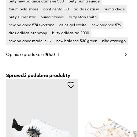
buty new balance damskie 550
buty puma suede
forum bold shoes
continental 80
adidas astir w
puma clyde
buty super star
puma classic
buty stan smith
new balance 574 skórzane
asics gel excite
new balance 576
dres adidas czerwony
buty adidas adi2000
new balance made in uk
new balance 530 green
nike ozweego
Opinie o produkcie
5.0
1
Sprawdź podobne produkty