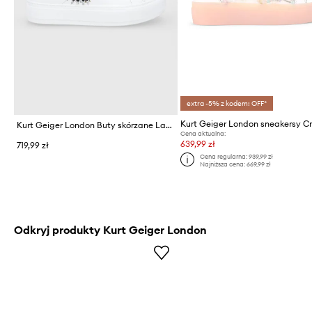
extra -5% z kodem: OFF*
Kurt Geiger London Buty skórzane Laney Eye
Cena aktualna:
639,99 zł
719,99 zł
Cena regularna:
939,99 zł
Najniższa cena:
669,99 zł
Odkryj produkty Kurt Geiger London