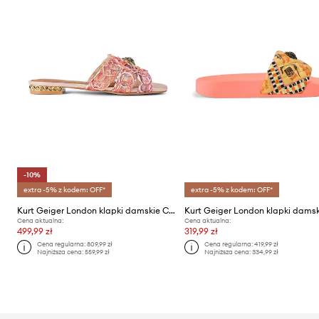
-10%
extra -5% z kodem: OFF*
extra -5% z kodem: OFF*
Kurt Geiger London klapki damskie Chelsea Woven Flat Sdl
Cena aktualna:
Cena aktualna:
499,99 zł
319,99 zł
Cena regularna:
809,99 zł
Cena regularna:
419,99 zł
Najniższa cena:
559,99 zł
Najniższa cena:
334,99 zł