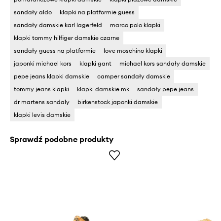
sandały aldo
klapki na platformie guess
sandały damskie karl lagerfeld
marco polo klapki
klapki tommy hilfiger damskie czarne
sandały guess na platformie
love moschino klapki
japonki michael kors
klapki gant
michael kors sandały damskie
pepe jeans klapki damskie
camper sandały damskie
tommy jeans klapki
klapki damskie mk
sandały pepe jeans
dr martens sandaly
birkenstock japonki damskie
klapki levis damskie
Sprawdź podobne produkty