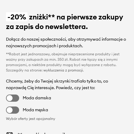
-20%
zniżki** na pierwsze zakupy
za zapis do newslettera.
Dołącz do naszej społeczności, aby otrzymywać informacje o
najnowszych promocjach i produktach.
**Rabat jest jednorazowy, obejmuje nieprzecenione produkty i jest
ważny przy zakupach za min. 350 zł. Rabat nie łączy się z innymi
promocjami, a niektóre produkty mogą być wyłączone z rabatu.
Szczegóły na stronie:
wykluczenia z promocji
.
Chcemy, żeby do Twojej skrzynki trafiało tylko to, co
naprawdę Cię interesuje. Powiedz, czy jest to:
Moda damska
Moda męska
Wybór oferty jest opcjonalny