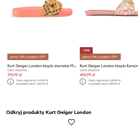
-14%
extra -5% z kodem: OFF*
extra -5% z kodem: OFF*
Kurt Geiger London klapki damskie Meena Eagle
Cena aktualna:
Cena aktualna:
319,99 zł
459,99 zł
Cena regularna:
419,99 zł
Cena regularna:
639,99 zł
Najniższa cena:
334,99 zł
Najniższa cena:
539,99 zł
Odkryj produkty Kurt Geiger London