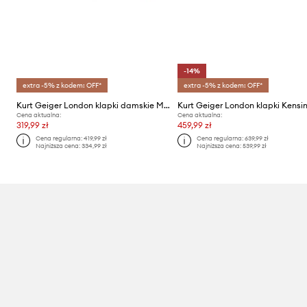
-14%
extra -5% z kodem: OFF*
extra -5% z kodem: OFF*
Kurt Geiger London klapki damskie Meena Eagle
Cena aktualna:
Cena aktualna:
319,99 zł
459,99 zł
Cena regularna:
419,99 zł
Cena regularna:
639,99 zł
Najniższa cena:
334,99 zł
Najniższa cena:
539,99 zł