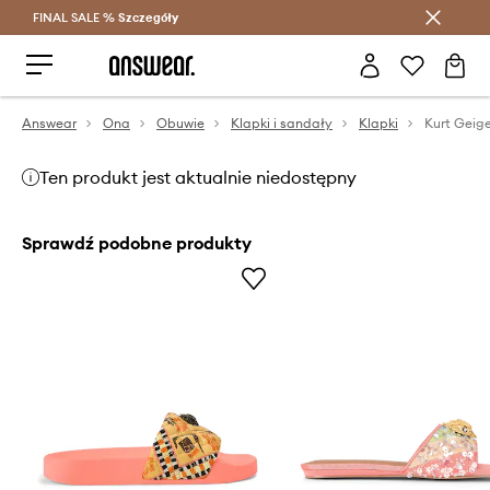
FINAL SALE %
Szczegóły
Oszczędzaj z Answear Club >
Answear
Ona
Obuwie
Klapki i sandały
Klapki
Ten produkt jest aktualnie niedostępny
Sprawdź podobne produkty