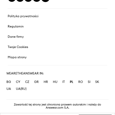
Polityka prywatności
Regulamin
Dane firmy
Twoje Cookies
Mapa strony
WEARETHEANSWEAR IN:
BG
CY
CZ
GR
HR
HU
IT
PL
RO
SI
SK
UA
UA(RU)
Zawartość tej strony jest chroniona prawem autorskim i należy do
Answear.com S.A.