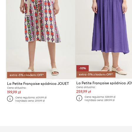
-10%
extra -5% z kodem: OFF*
extra -5% z kodem: OFF*
La Petite Française spódnica J
La Petite Française spódnica JOUET
Cena aktualna:
Cena aktualna:
259,99 zł
199,99 zł
Cena regularna:
539,99 zł
Cena regularna:
609,99 zł
Najniższa cena:
289,99 zł
Najniższa cena:
219,99 zł