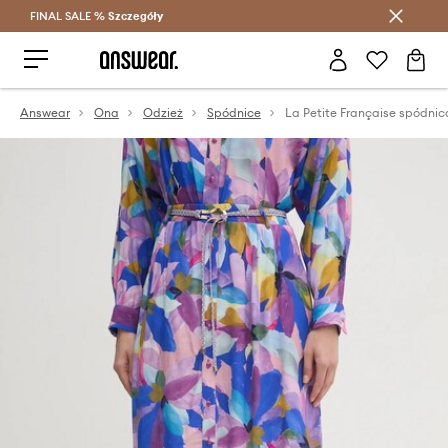
FINAL SALE %
Szczegóły
Oszczędzaj z Answear Club >
Answear
Ona
Odzież
Spódnice