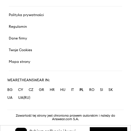
Polityka prywatności
Regulamin
Dane firmy
Twoje Cookies
Mapa strony
WEARETHEANSWEAR IN:
BG
CY
CZ
GR
HR
HU
IT
PL
RO
SI
SK
UA
UA(RU)
Zawartość tej strony jest chroniona prawem autorskim i należy do
Answear.com S.A.