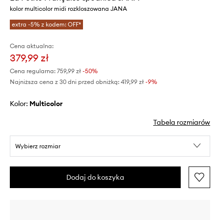
kolor multicolor midi rozkloszowana JANA
extra -5% z kodem: OFF*
Cena aktualna:
379,99 zł
Cena regularna:
759,99 zł
-50%
Najniższa cena z 30 dni przed obniżką:
419,99 zł
 -9%
Kolor:
multicolor
Tabela rozmiarów
Wybierz rozmiar
Dodaj do koszyka