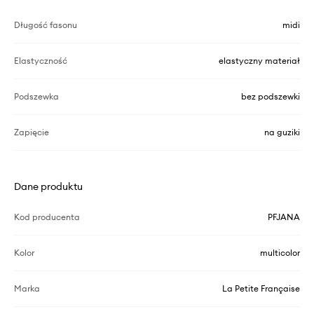
Długość fasonu
midi
Elastyczność
elastyczny materiał
Podszewka
bez podszewki
Zapięcie
na guziki
Dane produktu
Kod producenta
PFJANA
Kolor
multicolor
Marka
La Petite Française