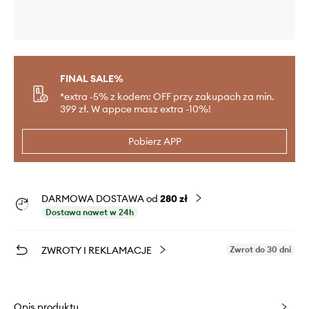
FINAL SALE%
*extra -5% z kodem: OFF przy zakupach za min.
399 zł. W appce masz extra -10%!
Pobierz APP
DARMOWA DOSTAWA od
280 zł
Dostawa nawet w 24h
ZWROTY I REKLAMACJE
Zwrot do 30 dni
Opis produktu