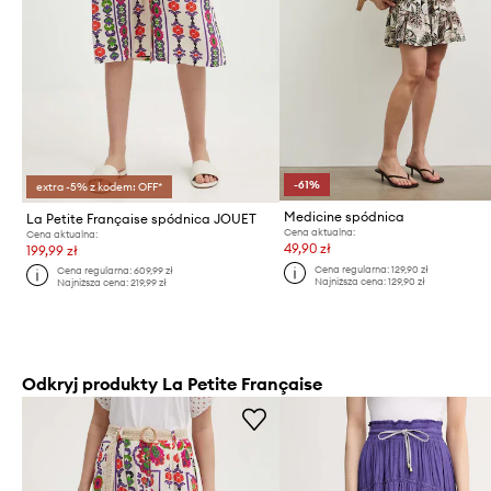
-61%
extra -5% z kodem: OFF*
Medicine spódnica
La Petite Française spódnica JOUET
Cena aktualna:
Cena aktualna:
49,90 zł
199,99 zł
Cena regularna:
129,90 zł
Cena regularna:
609,99 zł
Najniższa cena:
129,90 zł
Najniższa cena:
219,99 zł
Odkryj produkty La Petite Française