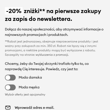
-20%
zniżki** na pierwsze zakupy
za zapis do newslettera.
Dołącz do naszej społeczności, aby otrzymywać informacje o
najnowszych promocjach i produktach.
**Rabat jest jednorazowy, obejmuje nieprzecenione produkty i jest
ważny przy zakupach za min. 350 zł. Rabat nie łączy się z innymi
promocjami, a niektóre produkty mogą być wyłączone z rabatu.
Szczegóły na stronie:
wykluczenia z promocji
.
Chcemy, żeby do Twojej skrzynki trafiało tylko to, co
naprawdę Cię interesuje. Powiedz, czy jest to:
Moda damska
Moda męska
Wybór oferty jest opcjonalny