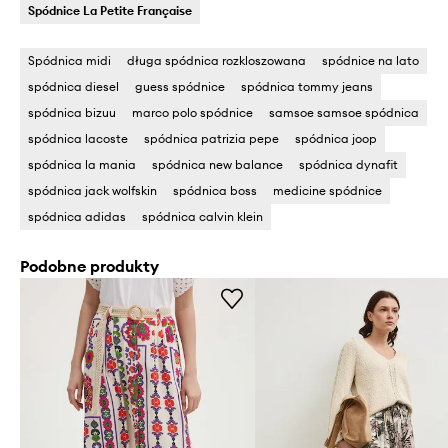
Spódnice La Petite Française
Spódnica midi
długa spódnica rozkloszowana
spódnice na lato
spódnica diesel
guess spódnice
spódnica tommy jeans
spódnica bizuu
marco polo spódnice
samsoe samsoe spódnica
spódnica lacoste
spódnica patrizia pepe
spódnica joop
spódnica la mania
spódnica new balance
spódnica dynafit
spódnica jack wolfskin
spódnica boss
medicine spódnice
spódnica adidas
spódnica calvin klein
Podobne produkty