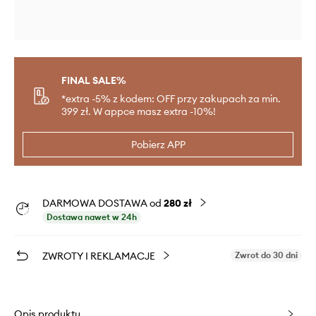
FINAL SALE%
*extra -5% z kodem: OFF przy zakupach za min.
399 zł. W appce masz extra -10%!
Pobierz APP
DARMOWA DOSTAWA od
280 zł
Dostawa nawet w 24h
ZWROTY I REKLAMACJE
Zwrot do 30 dni
Opis produktu