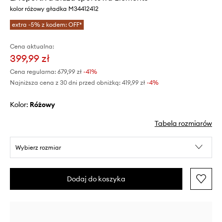
kolor różowy gładka M34412412
extra -5% z kodem: OFF*
Cena aktualna:
399,99 zł
Cena regularna:
679,99 zł
-41%
Najniższa cena z 30 dni przed obniżką:
419,99 zł
 -4%
Kolor:
różowy
Tabela rozmiarów
Wybierz rozmiar
Dodaj do koszyka