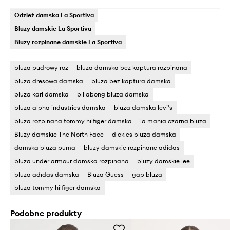
Odzież damska La Sportiva
Bluzy damskie La Sportiva
Bluzy rozpinane damskie La Sportiva
bluza pudrowy roz
bluza damska bez kaptura rozpinana
bluza dresowa damska
bluza bez kaptura damska
bluza karl damska
billabong bluza damska
bluza alpha industries damska
bluza damska levi's
bluza rozpinana tommy hilfiger damska
la mania czarna bluza
Bluzy damskie The North Face
dickies bluza damska
damska bluza puma
bluzy damskie rozpinane adidas
bluza under armour damska rozpinana
bluzy damskie lee
bluza adidas damska
Bluza Guess
gap bluza
bluza tommy hilfiger damska
Podobne produkty