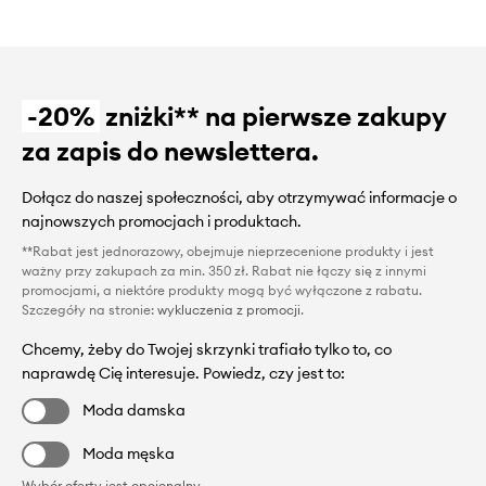
-20%
zniżki** na pierwsze zakupy
za zapis do newslettera.
Dołącz do naszej społeczności, aby otrzymywać informacje o
najnowszych promocjach i produktach.
**Rabat jest jednorazowy, obejmuje nieprzecenione produkty i jest
ważny przy zakupach za min. 350 zł. Rabat nie łączy się z innymi
promocjami, a niektóre produkty mogą być wyłączone z rabatu.
Szczegóły na stronie:
wykluczenia z promocji
.
Chcemy, żeby do Twojej skrzynki trafiało tylko to, co
naprawdę Cię interesuje. Powiedz, czy jest to:
Moda damska
Moda męska
Wybór oferty jest opcjonalny