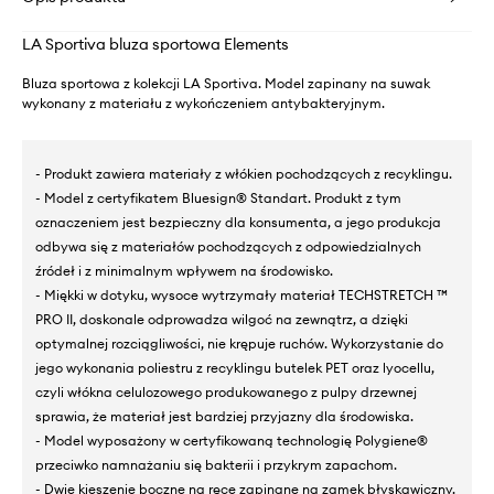
LA Sportiva bluza sportowa Elements
Bluza sportowa z kolekcji LA Sportiva. Model zapinany na suwak
wykonany z materiału z wykończeniem antybakteryjnym.
- Produkt zawiera materiały z włókien pochodzących z recyklingu.
- Model z certyfikatem Bluesign® Standart. Produkt z tym
oznaczeniem jest bezpieczny dla konsumenta, a jego produkcja
odbywa się z materiałów pochodzących z odpowiedzialnych
źródeł i z minimalnym wpływem na środowisko.
- Miękki w dotyku, wysoce wytrzymały materiał TECHSTRETCH ™
PRO II, doskonale odprowadza wilgoć na zewnątrz, a dzięki
optymalnej rozciągliwości, nie krępuje ruchów. Wykorzystanie do
jego wykonania poliestru z recyklingu butelek PET oraz lyocellu,
czyli włókna celulozowego produkowanego z pulpy drzewnej
sprawia, że materiał jest bardziej przyjazny dla środowiska.
- Model wyposażony w certyfikowaną technologię Polygiene®
przeciwko namnażaniu się bakterii i przykrym zapachom.
- Dwie kieszenie boczne na ręce zapinane na zamek błyskawiczny.