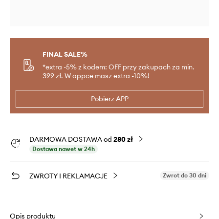
FINAL SALE%
*extra -5% z kodem: OFF przy zakupach za min.
399 zł. W appce masz extra -10%!
Pobierz APP
DARMOWA DOSTAWA od
280 zł
Dostawa nawet w 24h
ZWROTY I REKLAMACJE
Zwrot do 30 dni
Opis produktu