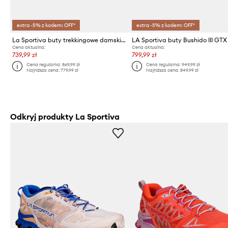
extra -5% z kodem: OFF*
extra -5% z kodem: OFF*
La Sportiva buty trekkingowe damskie Bushido III
LA Sportiva buty Bushido III GTX
Cena aktualna:
Cena aktualna:
739,99 zł
799,99 zł
Cena regularna:
869,99 zł
Cena regularna:
949,99 zł
Najniższa cena:
779,99 zł
Najniższa cena:
849,99 zł
Odkryj produkty La Sportiva