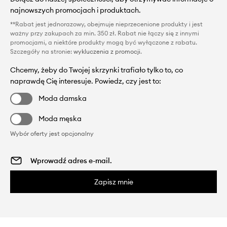
najnowszych promocjach i produktach.
**Rabat jest jednorazowy, obejmuje nieprzecenione produkty i jest
ważny przy zakupach za min. 350 zł. Rabat nie łączy się z innymi
promocjami, a niektóre produkty mogą być wyłączone z rabatu.
Szczegóły na stronie:
wykluczenia z promocji
.
Chcemy, żeby do Twojej skrzynki trafiało tylko to, co
naprawdę Cię interesuje. Powiedz, czy jest to:
Moda damska
Moda męska
Wybór oferty jest opcjonalny
Zapisz mnie