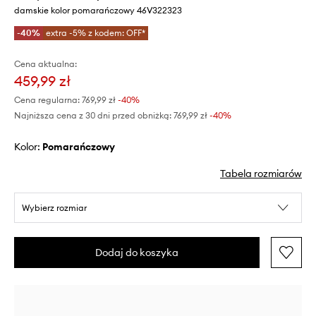
damskie kolor pomarańczowy 46V322323
-40%
extra -5% z kodem: OFF*
Cena aktualna:
459,99 zł
Cena regularna:
769,99 zł
-40%
Najniższa cena z 30 dni przed obniżką:
769,99 zł
 -40%
Kolor:
pomarańczowy
Tabela rozmiarów
Wybierz rozmiar
Dodaj do koszyka