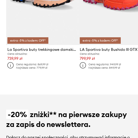
extra -5% z kodem: OFF*
extra -5% z kodem: OFF*
La Sportiva buty trekkingowe damskie Bushido III
LA Sportiva buty Bushido III GTX
Cena aktualna:
Cena aktualna:
739,99 zł
799,99 zł
Cena regularna:
869,99 zł
Cena regularna:
949,99 zł
Najniższa cena:
779,99 zł
Najniższa cena:
849,99 zł
-20%
zniżki** na pierwsze zakupy
za zapis do newslettera.
Dołącz do naszej społeczności, aby otrzymywać informacje o