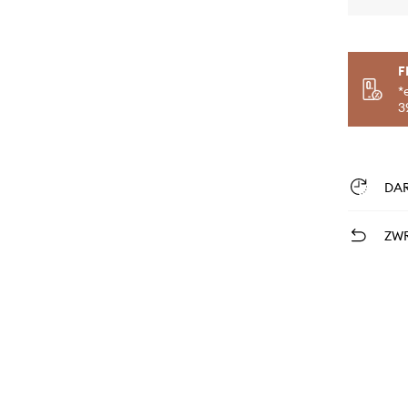
F
*
3
DA
ZWR