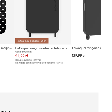
extra -5% z kodem: OFF*
LaCoqueFrançaise nakładka magnetyczna na etui Iphone 17
LaCoqueFrançaise etui na telefon iPhone 14 Pro Max
Cena aktualna:
129,99 zł
94,99 zł
Cena regularna:
129,99 zł
Najniższa cena z 30 dni przed obniżką:
99,99 zł