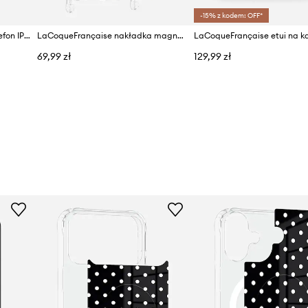
-15% z kodem: OFF*
LaCoqueFrançaise etui na telefon IPHONE 17 PRO
LaCoqueFrançaise nakładka magnetyczna na etui Iphone 17 pm
69,99 zł
129,99 zł