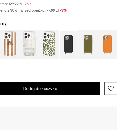
arna:
129,99 zł
-25%
ena z 30 dni przed obniżką:
99,99 zł
 -3%
arny
Dodaj do koszyka