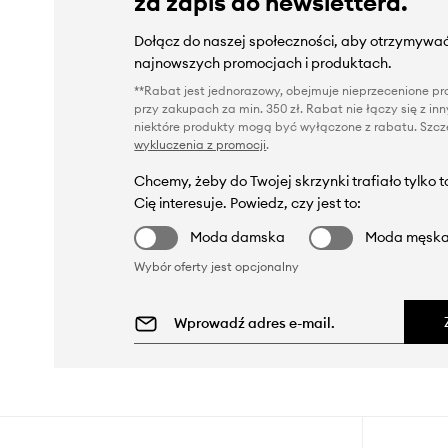
za zapis do newslettera.
Dołącz do naszej społeczności, aby otrzymywać
najnowszych promocjach i produktach.
**Rabat jest jednorazowy, obejmuje nieprzecenione pro
przy zakupach za min. 350 zł. Rabat nie łączy się z i
niektóre produkty mogą być wyłączone z rabatu. Szcze
wykluczenia z promocji
.
Chcemy, żeby do Twojej skrzynki trafiało tylko 
Cię interesuje. Powiedz, czy jest to:
Moda damska
Moda męsk
Wybór oferty jest opcjonalny