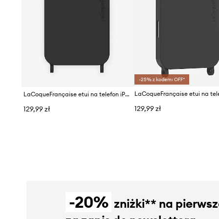
-25% z kodem: OFF*
LaCoqueFrançaise etui na telefon iPhone 15
129,99 zł
129,99 zł
-20%
zniżki** na pierws