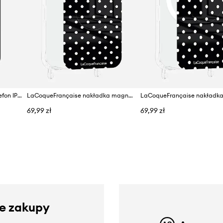
LaCoqueFrançaise etui na telefon IPHONE 17 PRO MAX
LaCoqueFrançaise nakładka magnetyczna na etui Iphone 17 pm
69,99 zł
69,99 zł
ze zakupy