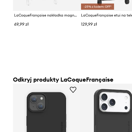
-25% z kodem: OFF*
LaCoqueFrançaise nakładka magnetyczna na etui Iphone 16/17 e
69,99 zł
129,99 zł
Odkryj produkty LaCoqueFrançaise