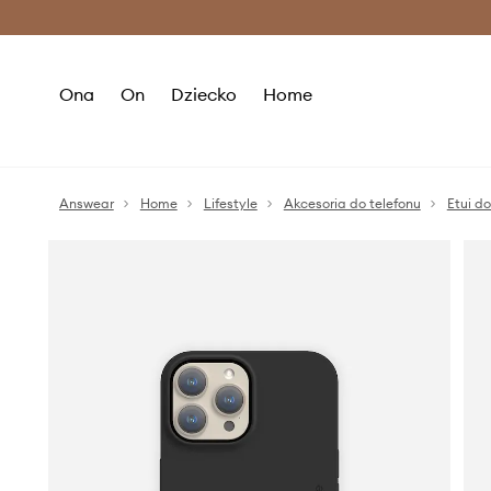
Premium Fashion Benefits >
O
Ona
On
Dziecko
Home
Answear
Home
Lifestyle
Akcesoria do telefonu
Etui do