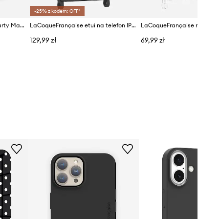
-25% z kodem: OFF*
LaCoqueFrançaise etui na karty Mag Safe
LaCoqueFrançaise etui na telefon IPHONE 17 AIR
129,99 zł
69,99 zł