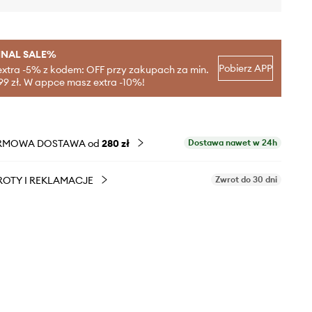
INAL SALE%
Pobierz APP
extra -5% z kodem: OFF przy zakupach za min.
99 zł. W appce masz extra -10%!
RMOWA DOSTAWA od
280 zł
Dostawa nawet w 24h
OTY I REKLAMACJE
Zwrot do 30 dni