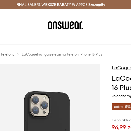
szczędzaj z Answear Club >
FINAL SALE % WIĘKSZE RABATY W APPCE
Dostawa nawet w 24h >
Szczegóły
News
 telefonu
LaCoqueFrançaise etui na telefon iPhone 16 Plus
LaCoque
LaCoq
16 Plu
kolor czarn
extra -5%
Cena aktua
96,99 z