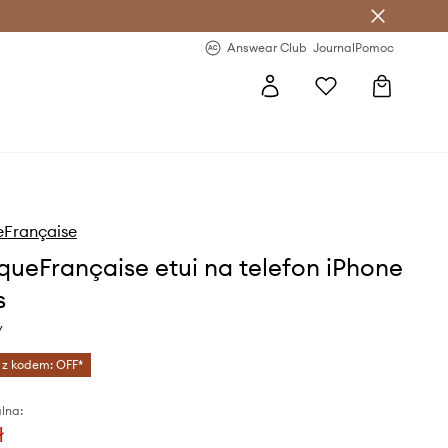
letter >
Regularne nowości >
Answear Club
Journal
Pomoc
Française
ueFrançaise etui na telefon iPhone
s
y
 z kodem: OFF*
lna:
ł