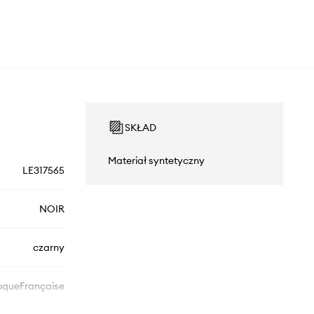
SKŁAD
Materiał syntetyczny
LE317565
NOIR
czarny
queFrançaise