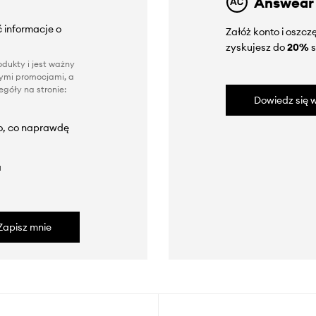
Answear
 informacje o
Załóż konto i oszc
zyskujesz do
20%
s
dukty i jest ważny
nnymi promocjami, a
góły na stronie:
Dowiedz się w
to, co naprawdę
a
Zapisz mnie