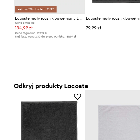
extra -5% z kodem: OFF*
Lacoste mały ręcznik bawełniany L Casual Argent 55 x 100 cm
Cena aktualna:
134,99 zł
79,99 zł
Cena regularna:
189,99 zł
Najniższa cena z 30 dni przed obniżką:
139,99 zł
Odkryj produkty Lacoste