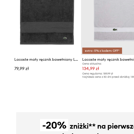
extra -5% z kodem: OFF*
Lacoste mały ręcznik bawełniany LLECROCO 40 x 60 cm
Cena aktualna:
79,99 zł
134,99 zł
Cena regularna:
189,99 zł
Najniższa cena z 30 dni przed obniżką:
13
-20%
zniżki** na pierws