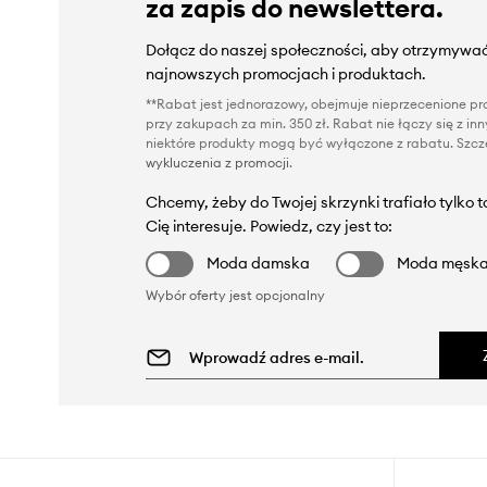
za zapis do newslettera.
Dołącz do naszej społeczności, aby otrzymywać
najnowszych promocjach i produktach.
**Rabat jest jednorazowy, obejmuje nieprzecenione pro
przy zakupach za min. 350 zł. Rabat nie łączy się z i
niektóre produkty mogą być wyłączone z rabatu. Szcze
wykluczenia z promocji
.
Chcemy, żeby do Twojej skrzynki trafiało tylko 
Cię interesuje. Powiedz, czy jest to:
Moda damska
Moda męsk
Wybór oferty jest opcjonalny