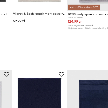
extra -5% z kodem: OFF*
Villeroy & Boch ręcznik mały bawełniany 30 x 50 cm
Lacoste mały ręcznik bawełniany LLECROCO 40 x 60 cm
Cena aktualna:
59,99 zł
124,99 zł
Cena regularna:
169,99 zł
Najniższa cena z 30 dni przed obniżką:
1