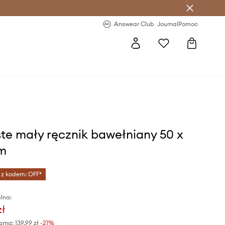
letter >
Regularne nowości >
Answear Club
Journal
Pomoc
te mały ręcznik bawełniany 50 x
m
 z kodem: OFF*
lna:
zł
arna:
139,99 zł
-21%