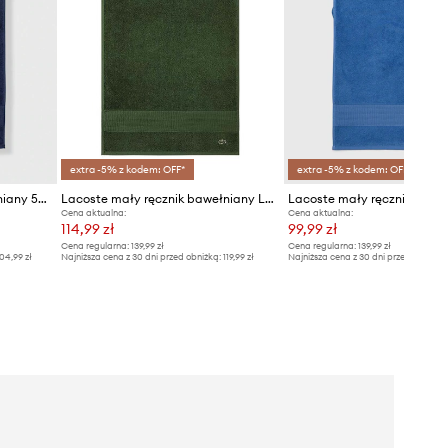
extra -5% z kodem: OFF*
extra -5% z kodem: OFF*
Lacoste mały ręcznik bawełniany 50 x 100 cm
Lacoste mały ręcznik bawełniany LLECROCO 50 x 100 cm
Cena aktualna:
Cena aktualna:
114,99 zł
99,99 zł
Cena regularna:
139,99 zł
Cena regularna:
139,99 zł
04,99 zł
Najniższa cena z 30 dni przed obniżką:
119,99 zł
Najniższa cena z 30 dni przed obniżką