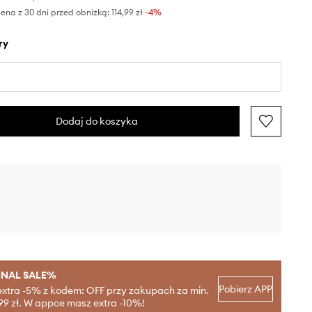
ena z 30 dni przed obniżką:
114,99 zł
 -4%
ry
Dodaj do koszyka
INAL SALE%
Pobierz APP
extra -5% z kodem: OFF przy zakupach za min.
99 zł. W appce masz extra -10%!