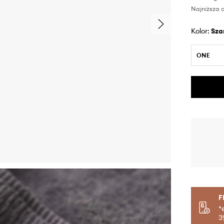
Najniższa c
Kolor:
sza
ONE
F
*
3