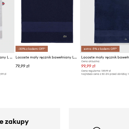
-30% z kodem: OFF*
extra -5% z kodem: OFF*
Lacoste mały ręcznik bawełniany L Casual Argent 55 x 100 cm
Lacoste mały ręcznik bawełniany LLECROCO 40 x 60 cm
Cena aktualna:
79,99 zł
99,99 zł
Cena regularna:
139,99 zł
9,99 zł
Najniższa cena z 30 dni przed obniżką:
1
ze zakupy