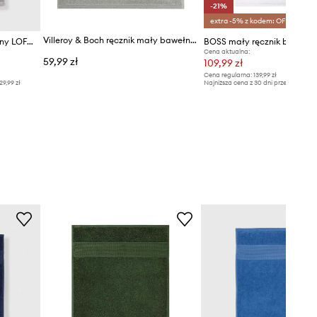
-21%
extra -5% z kodem: OFF*
Villeroy & Boch ręcznik mały bawełniany 30 x 50 cm
BOSS mały ręcznik bawełniany LOFT 50 x 100 cm
Cena aktualna:
59,99 zł
109,99 zł
Cena regularna:
139,99 zł
29,99 zł
Najniższa cena z 30 dni przed obniżką