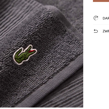
DA
ZWR