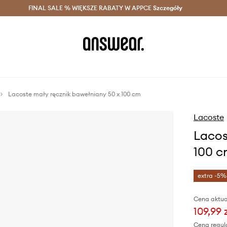
szczędzaj z Answear Club >
FINAL SALE % WIĘKSZE RABATY W APPCE
Dostawa nawet w 24h >
Szczegóły
News
Lacoste mały ręcznik bawełniany 50 x 100 cm
Lacoste
Lacos
100 c
extra -5%
Cena aktua
109,99 
Cena regul