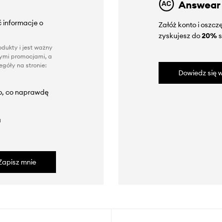
Answear
 informacje o
Załóż konto i oszc
zyskujesz do
20%
s
dukty i jest ważny
nnymi promocjami, a
góły na stronie:
Dowiedz się w
to, co naprawdę
a
Zapisz mnie