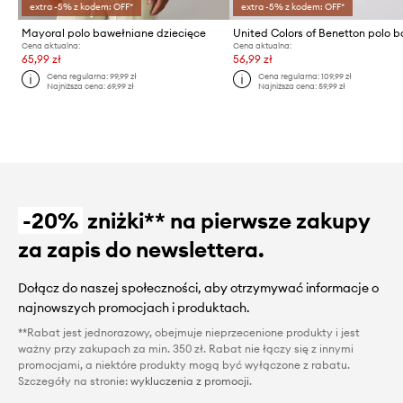
extra -5% z kodem: OFF*
extra -5% z kodem: OFF*
Mayoral polo bawełniane dziecięce
Cena aktualna:
Cena aktualna:
65,99 zł
56,99 zł
Cena regularna:
99,99 zł
Cena regularna:
109,99 zł
Najniższa cena:
69,99 zł
Najniższa cena:
59,99 zł
-20%
zniżki** na pierwsze zakupy
za zapis do newslettera.
Dołącz do naszej społeczności, aby otrzymywać informacje o
najnowszych promocjach i produktach.
**Rabat jest jednorazowy, obejmuje nieprzecenione produkty i jest
ważny przy zakupach za min. 350 zł. Rabat nie łączy się z innymi
promocjami, a niektóre produkty mogą być wyłączone z rabatu.
Szczegóły na stronie:
wykluczenia z promocji
.