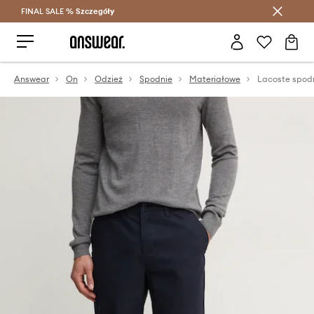
FINAL SALE %
Szczegóły
Oszczędzaj z Answear Club >
Answear
On
Odzież
Spodnie
Materiałowe
Lacoste spod