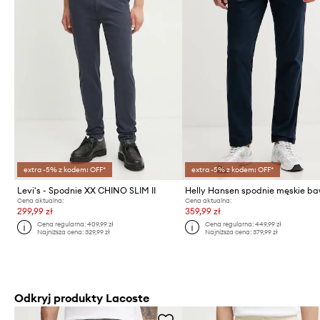
extra -5% z kodem: OFF*
extra -5% z kodem: OFF*
Levi's - Spodnie XX CHINO SLIM II
Cena aktualna:
Cena aktualna:
299,99 zł
359,99 zł
Cena regularna:
409,99 zł
Cena regularna:
449,99 zł
Najniższa cena:
329,99 zł
Najniższa cena:
379,99 zł
Odkryj produkty Lacoste