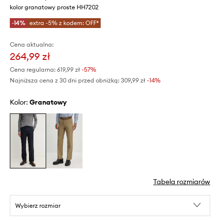
kolor granatowy proste HH7202
-14%
extra -5% z kodem: OFF*
Cena aktualna:
264,99 zł
Cena regularna:
619,99 zł
-57%
Najniższa cena z 30 dni przed obniżką:
309,99 zł
 -14%
Kolor:
granatowy
Tabela rozmiarów
Wybierz rozmiar