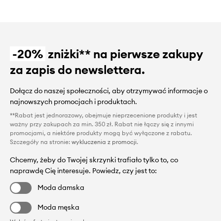
-20%
zniżki** na pierwsze zakupy
za zapis do newslettera.
Dołącz do naszej społeczności, aby otrzymywać informacje o
najnowszych promocjach i produktach.
**Rabat jest jednorazowy, obejmuje nieprzecenione produkty i jest
ważny przy zakupach za min. 350 zł. Rabat nie łączy się z innymi
promocjami, a niektóre produkty mogą być wyłączone z rabatu.
Szczegóły na stronie:
wykluczenia z promocji
.
Chcemy, żeby do Twojej skrzynki trafiało tylko to, co
naprawdę Cię interesuje. Powiedz, czy jest to:
Moda damska
Moda męska