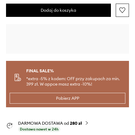
Dodaj do koszyka
FINAL SALE%
*extra -5% z kodem: OFF przy zakupach za min.
399 zł. W appce masz extra -10%!
Pobierz APP
DARMOWA DOSTAWA od
280 zł
Dostawa nawet w 24h