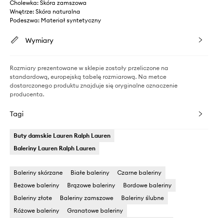
Cholewka: Skóra zamszowa
Wnętrze: Skóra naturalna
Podeszwa: Materiał syntetyczny
Wymiary
Rozmiary prezentowane w sklepie zostały przeliczone na
standardową, europejską tabelę rozmiarową. Na metce
dostarczonego produktu znajduje się oryginalne oznaczenie
producenta.
Tagi
Buty damskie Lauren Ralph Lauren
Baleriny Lauren Ralph Lauren
Baleriny skórzane
Białe baleriny
Czarne baleriny
Beżowe baleriny
Brązowe baleriny
Bordowe baleriny
Baleriny złote
Baleriny zamszowe
Baleriny ślubne
Różowe baleriny
Granatowe baleriny