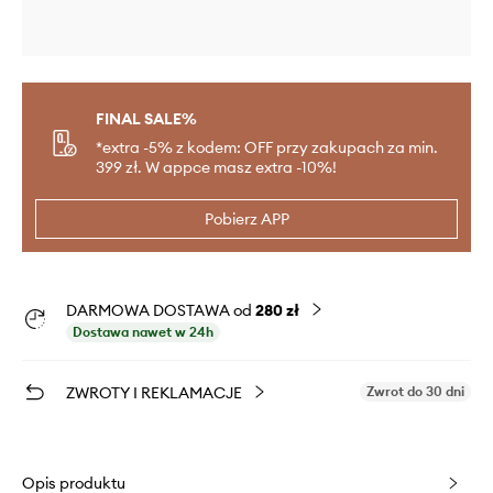
FINAL SALE%
*extra -5% z kodem: OFF przy zakupach za min.
399 zł. W appce masz extra -10%!
Pobierz APP
DARMOWA DOSTAWA od
280 zł
Dostawa nawet w 24h
ZWROTY I REKLAMACJE
Zwrot do 30 dni
Opis produktu