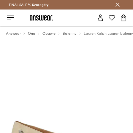
FINAL SALE %
Szczegóły
Oszczędzaj z Answear Club >
Answear
Ona
Obuwie
Baleriny