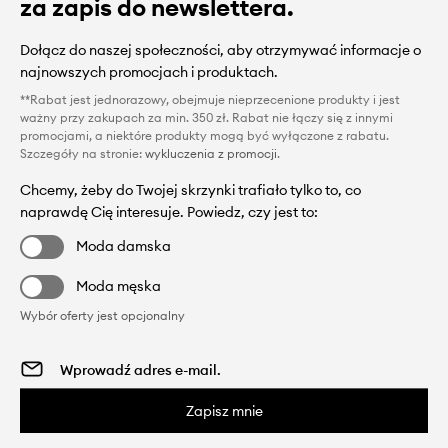
za zapis do newslettera.
Dołącz do naszej społeczności, aby otrzymywać informacje o
najnowszych promocjach i produktach.
**Rabat jest jednorazowy, obejmuje nieprzecenione produkty i jest
ważny przy zakupach za min. 350 zł. Rabat nie łączy się z innymi
promocjami, a niektóre produkty mogą być wyłączone z rabatu.
Szczegóły na stronie:
wykluczenia z promocji
.
Chcemy, żeby do Twojej skrzynki trafiało tylko to, co
naprawdę Cię interesuje. Powiedz, czy jest to:
Moda damska
Moda męska
Wybór oferty jest opcjonalny
Zapisz mnie