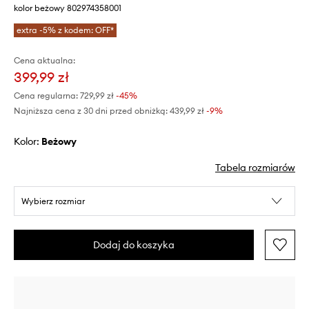
kolor beżowy 802974358001
extra -5% z kodem: OFF*
Cena aktualna:
399,99 zł
Cena regularna:
729,99 zł
-45%
Najniższa cena z 30 dni przed obniżką:
439,99 zł
 -9%
Kolor:
beżowy
Tabela rozmiarów
Wybierz rozmiar
Dodaj do koszyka