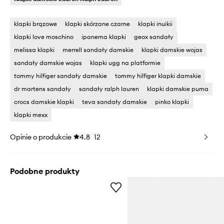
klapki brązowe
klapki skórzane czarne
klapki inuikii
klapki love moschino
ipanema klapki
geox sandały
melissa klapki
merrell sandały damskie
klapki damskie wojas
sandały damskie wojas
klapki ugg na platformie
tommy hilfiger sandały damskie
tommy hilfiger klapki damskie
dr martens sandały
sandały ralph lauren
klapki damskie puma
crocs damskie klapki
teva sandały damskie
pinko klapki
klapki mexx
Opinie o produkcie
4.8
12
Podobne produkty