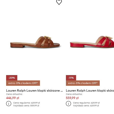
-20%
-11%
extra -5% z kodem: OFF*
extra -5% z kodem: OFF*
Lauren Ralph Lauren klapki skórzane Blaike Slide
Cena aktualna:
Cena aktualna:
446,99 zł
559,99 zł
Cena regularna:
629,99 zł
Cena regularna:
629,99 zł
Najniższa cena:
559,99 zł
Najniższa cena:
629,99 zł