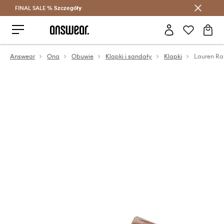
FINAL SALE %
Szczegóły
Oszczędzaj z Answear Club >
Answear
Ona
Obuwie
Klapki i sandały
Klapki