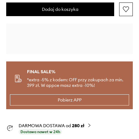
Dodaj do koszyka
FINAL SALE%
*extra -5% z kodem: OFF przy zakupach za min.
399 zł. W appce masz extra -10%!
Pobierz APP
DARMOWA DOSTAWA od
280 zł
Dostawa nawet w 24h