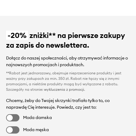
-20%
zniżki** na pierwsze zakupy
za zapis do newslettera.
Dołącz do naszej społeczności, aby otrzymywać informacje o
najnowszych promocjach i produktach.
**Rabat jest jednorazowy, obejmuje nieprzecenione produkty i jest
ważny przy zakupach za min. 350 zł. Rabat nie łączy się z innymi
promocjami, a niektóre produkty mogą być wyłączone z rabatu.
Szczegóły na stronie:
wykluczenia z promocji
.
Chcemy, żeby do Twojej skrzynki trafiało tylko to, co
naprawdę Cię interesuje. Powiedz, czy jest to:
Moda damska
Moda męska