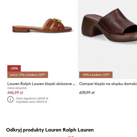
-20%
extra -5% z kodem: OFF*
-15% z kodem: OFF*
Lauren Ralph Lauren klapki skórzane Blaike Slide
Cena aktualna:
446,99 zł
609,99 zł
Cena regularna:
629,99 zł
Najniższa cena:
559,99 zł
Odkryj produkty Lauren Ralph Lauren