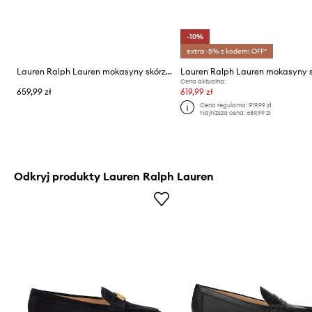
-10%
extra -5% z kodem: OFF*
Lauren Ralph Lauren mokasyny skórzane Barnsbury
Cena aktualna:
659,99 zł
619,99 zł
Cena regularna:
919,99 zł
Najniższa cena:
689,99 zł
Odkryj produkty Lauren Ralph Lauren