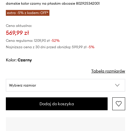
damskie kolor czarny na płaskim obcasie 802925342001
extra -5% z kodem: OFF*
Cena aktualna:
569,99 zł
Cena regularna:
1209,90 zł
-52%
Najniższa cena z 30 dni przed obniżką:
599,99 zł
 -5%
Kolor:
czarny
Tabela rozmiarów
Wybierz rozmiar
Dodaj do koszyka