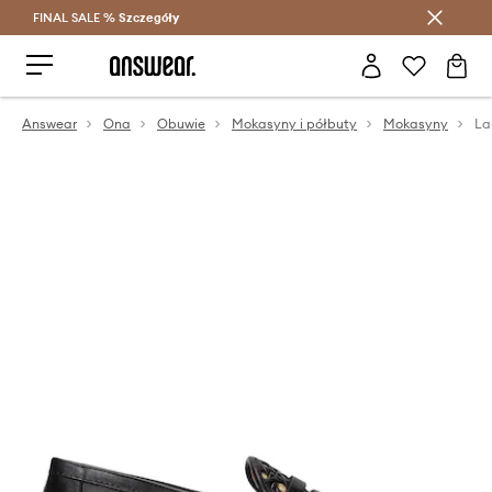
FINAL SALE %
Szczegóły
Oszczędzaj z Answear Club >
Answear
Ona
Obuwie
Mokasyny i półbuty
Mokasyny