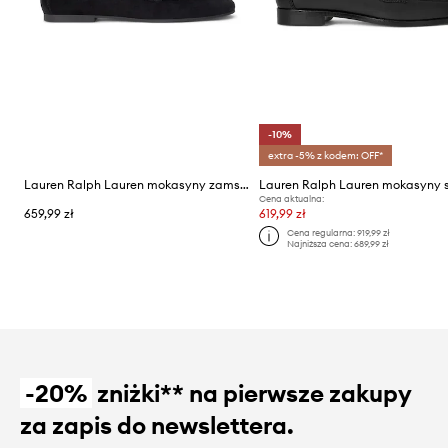
-10%
extra -5% z kodem: OFF*
Lauren Ralph Lauren mokasyny zamszowe Averi III
Cena aktualna:
659,99 zł
619,99 zł
Cena regularna:
919,99 zł
Najniższa cena:
689,99 zł
-20%
zniżki** na pierwsze zakupy
za zapis do newslettera.