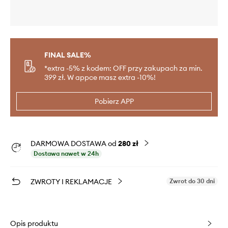
FINAL SALE%
*extra -5% z kodem: OFF przy zakupach za min.
399 zł. W appce masz extra -10%!
Pobierz APP
DARMOWA DOSTAWA od
280 zł
Dostawa nawet w 24h
ZWROTY I REKLAMACJE
Zwrot do 30 dni
Opis produktu