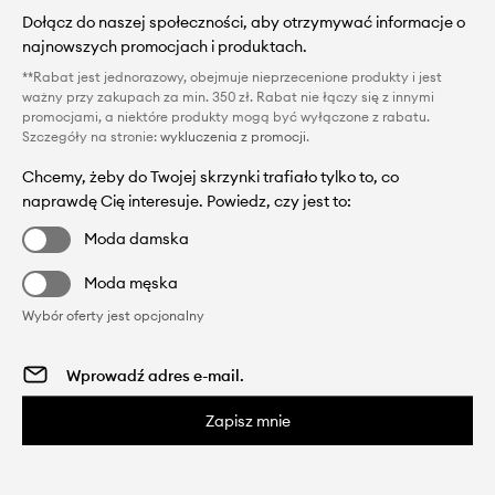
Dołącz do naszej społeczności, aby otrzymywać informacje o
najnowszych promocjach i produktach.
**Rabat jest jednorazowy, obejmuje nieprzecenione produkty i jest
ważny przy zakupach za min. 350 zł. Rabat nie łączy się z innymi
promocjami, a niektóre produkty mogą być wyłączone z rabatu.
Szczegóły na stronie:
wykluczenia z promocji
.
Chcemy, żeby do Twojej skrzynki trafiało tylko to, co
naprawdę Cię interesuje. Powiedz, czy jest to:
Moda damska
Moda męska
Wybór oferty jest opcjonalny
Zapisz mnie